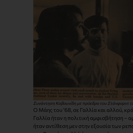
Συνάντηση Καβουνίδη με πρόεδρο του Στάνφορντ (απ
Ο Μάης του ’68, σε Γαλλία και αλλού, κρ
Γαλλία ήταν η πολιτική αμφισβήτηση – α
ήταν αντίθεση μεν στην εξουσία των ρεπ