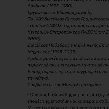
Λονδίνου (1978-1980).
Εργάστηκε ως Εδαφομηχανικός.
Το 1989 διετέλεσε Γενικός Γραμματέας 
εταιρία ΕΔΑΦΟΣ, της οποίας είναι Πρόε
Κεντρικών Επιτροπών του ΠΑΣΟΚ, της Σο
2000).
Διετέλεσε Πρόεδρος της Ελληνικής Επισ
Μηχανικής (1998-2005).
Αρθρογραφεί συχνά για πολιτικά και κοιν
περιεχομένου, ένα τεχνικού αντικειμένου
Επίσης συμμετείχε στην συγγραφή τριών 
την Αθηνά.
Συμβιώνει με την Μαρία Στρατηγάκη.
O Σπύρος Καβουνίδης με μαεστρία ζογκλέ
εποχές της, επιστήμη και καριέρα, ακτιβ
Με ηχητικό φόντο σε όλα, νοητό και μη, 