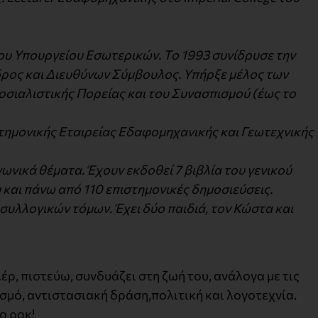
του Υπουργείου Εσωτερικών. Το 1993 συνίδρυσε την
δρος και Διευθύνων Σύμβουλος. Υπήρξε μέλος των
σιαλιστικής Πορείας και του Συνασπισμού (έως το
τημονικής Εταιρείας Εδαφομηχανικής και Γεωτεχνικής
ωνικά θέματα. Έχουν εκδοθεί 7 βιβλία του γενικού
 και πάνω από 110 επιστημονικές δημοσιεύσεις.
συλλογικών τόμων. Έχει δύο παιδιά, τον Κώστα και
ρ, πιστεύω, συνδυάζει στη ζωή του, ανάλογα με τις
ισμό, αντιστασιακή δράση,πολιτική και λογοτεχνία.
το ροκ!