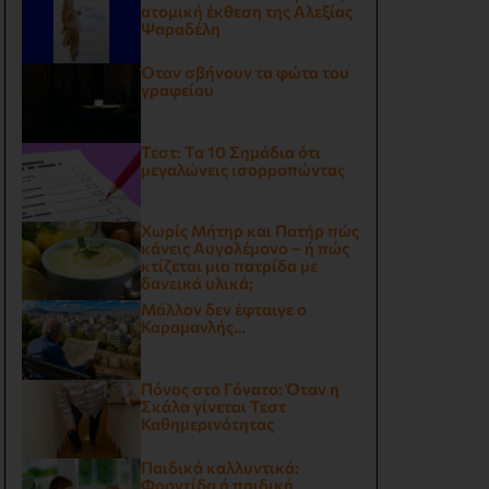
ατομική έκθεση της Αλεξίας
Ψαραδέλη
Όταν σβήνουν τα φώτα του
γραφείου
Τεστ: Τα 10 Σημάδια ότι
μεγαλώνεις ισορροπώντας
Χωρίς Μήτηρ και Πατήρ πώς
κάνεις Αυγολέμονο – ή πώς
κτίζεται μια πατρίδα με
δανεικά υλικά;
Μάλλον δεν έφταιγε ο
Καραμανλής…
Πόνος στο Γόνατο: Όταν η
Σκάλα γίνεται Τεστ
Καθημερινότητας
Παιδικά καλλυντικά:
Φροντίδα ή παιδική