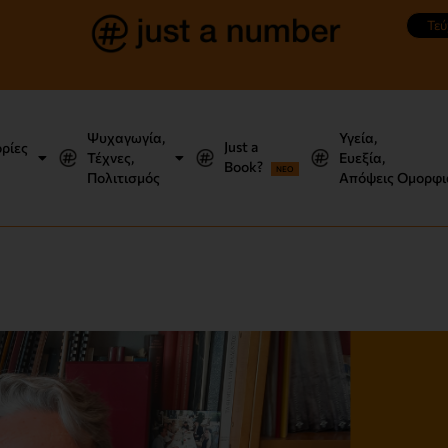
Τεύ
Ψυχαγωγία,
Υγεία,
Just a
ορίες
Τέχνες,
Ευεξία,
Book?
NEO
Πολιτισμός
Απόψεις Ομορφι