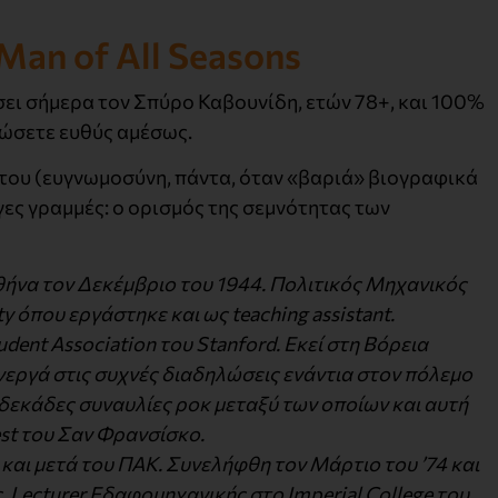
Man of All Seasons
σει σήμερα τον Σπύρο Καβουνίδη, ετών 78+, και 100%
τώσετε ευθύς αμέσως.
 του (ευγνωμοσύνη, πάντα, όταν «βαριά» βιογραφικά
ες γραμμές: ο ορισμός της σεμνότητας των
ήνα τον Δεκέμβριο του 1944. Πολιτικός Μηχανικός
y όπου εργάστηκε και ως teaching assistant.
dent Association του Stanford. Εκεί στη Βόρεια
ενεργά στις συχνές διαδηλώσεις ενάντια στον πόλεμο
δεκάδες συναυλίες ροκ μεταξύ των οποίων και αυτή
est του Σαν Φρανσίσκο.
αι μετά του ΠΑΚ. Συνελήφθη τον Μάρτιο του ’74 και
 Lecturer Εδαφομηχανικής στο Imperial College του