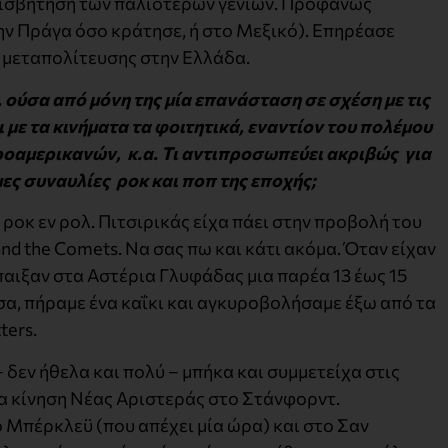
φισβήτηση των παλιότερων γενιών. Προφανώς
ην Πράγα όσο κράτησε, ή στο Μεξικό). Επηρέασε
 μεταπολίτευσης στην Ελλάδα.
 ούσα από μόνη της μία επανάσταση σε σχέση με τις
 με τα κινήματα τα φοιτητικά, εναντίον του πολέμου
ροαμερικανών, κ.α. Τι αντιπροσωπεύει ακριβώς για
μες συναυλίες ροκ και ποπ της εποχής;
ροκ εν ρολ. Πιτσιρικάς είχα πάει στην προβολή του
y and the Comets. Να σας πω και κάτι ακόμα. Όταν είχαν
 έπαιξαν στα Αστέρια Γλυφάδας μια παρέα 13 έως 15
έσα, πήραμε ένα καΐκι και αγκυροβολήσαμε έξω από τα
ters.
δεν ήθελα και πολύ – μπήκα και συμμετείχα στις
ία κίνηση Νέας Αριστεράς στο Στάνφορντ.
 Μπέρκλεϋ (που απέχει μία ώρα) και στο Σαν