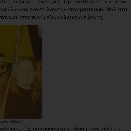
λιστικές» γιατί εκτός από την αντίθεση στον πόλεμο
ων φύλων και εναντιώνονταν στον ρατσισμό. Μάλιστα
ταν και υπέρ των (μεξικανών) εργατών γης.
 μπαντάνα..)
δηλώσεις. Όχι σαν μουσική επένδυσή τους αλλά ως