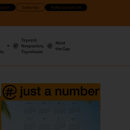
χη Jan
Subscribe
Αρθρογράφοι Jan
Τεχνητή
Mind
Νοημοσύνη,
the Gap
άς
Τεχνολογία