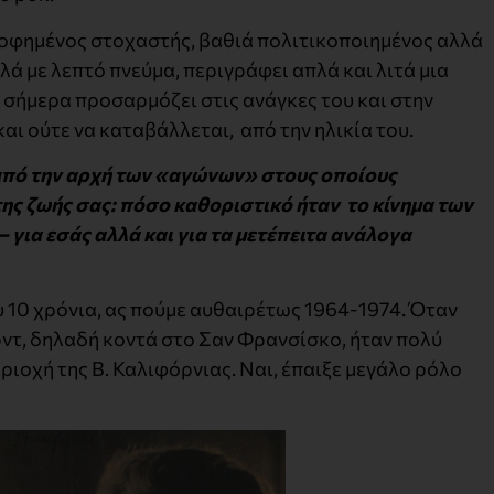
σοφημένος στοχαστής, βαθιά πολιτικοποιημένος αλλά
ά με λεπτό πνεύμα, περιγράφει απλά και λιτά μια
 σήμερα προσαρμόζει στις ανάγκες του και στην
και ούτε να καταβάλλεται, από την ηλικία του.
 από την αρχή των «αγώνων» στους οποίους
της ζωής σας: πόσο καθοριστικό ήταν το κίνημα των
– για εσάς αλλά και για τα μετέπειτα ανάλογα
 10 χρόνια, ας πούμε αυθαιρέτως 1964-1974. Όταν
ρντ, δηλαδή κοντά στο Σαν Φρανσίσκο, ήταν πολύ
εριοχή της Β. Καλιφόρνιας. Ναι, έπαιξε μεγάλο ρόλο