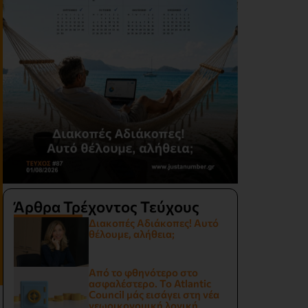
Άρθρα Τρέχοντος Τεύχους
Διακοπές Αδιάκοπες! Αυτό
θέλουμε, αλήθεια;
Από το φθηνότερο στο
ασφαλέστερο. Το Atlantic
Council μάς εισάγει στη νέα
γεωοικονομική λογική