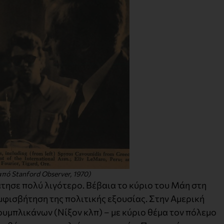
ό Stanford Observer, 1970)
άτησε πολύ λιγότερο. Βέβαια το κύριο του Μάη στη
μφισβήτηση της πολιτικής εξουσίας. Στην Αμερική
ουμπλικάνων (Νίξον κλπ) – με κύριο θέμα τον πόλεμο