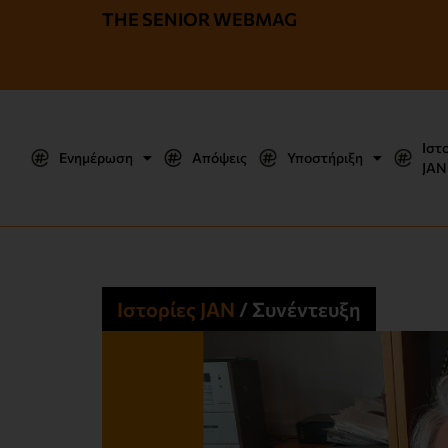
THE SENIOR WEBMAG
Ιστ
Ενημέρωση
Απόψεις
Υποστήριξη
JΑΝ
Ιστορίες JΑΝ
/
Συνέντευξη