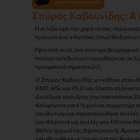
Founder / Author Just a Number
Σπύρος Καβουνίδης: A 
Η σελίδα έχει την χαρά να σας παρουσιά
πρότυπο Just a Number, όπως θα διαπισ
Πριν από αυτό, ένα σύντομο βιογραφικό
πολλών σελίδων μού προωθούνται σε λίγ
πραγματικά σημαντικών).
Ο Σπύρος Καβουνίδης γεννήθηκε στην Αθ
ΕΜΠ, MSc και Ph.D του Stanford Universit
Διετέλεσε πρόεδρος του International Stu
Καλιφόρνια για 4 ½ χρόνια, συμμετείχε 
του Βιετνάμ και παρακολούθησε πολλές 
του Altamont και πολλές στο Fillmore W
Μέλος αρχικά της Δημοκρατικής Άμυνας κ
ελευθερώθηκε με την πτώση της Χούντας.