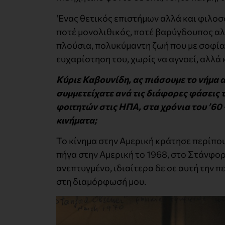
‘Ενας θετικός επιστήμων αλλά και φιλο
ποτέ μονολιθικός, ποτέ βαρύγδουπος αλλ
πλούσια, πολυκύμαντη ζωή που με σοφία
ευχαρίστηση του, χωρίς να αγνοεί, αλλά 
Κύριε Καβουνίδη, ας πιάσουμε το νήμα
συμμετείχατε ανά τις διάφορες φάσεις 
φοιτητών στις ΗΠΑ, στα χρόνια του ’60 
κινήματα;
Το κίνημα στην Αμερική κράτησε περίπου
πήγα στην Αμερική το 1968, στο Στάνφο
ανεπτυγμένο, ιδιαίτερα δε σε αυτή την π
στη διαμόρφωσή μου.