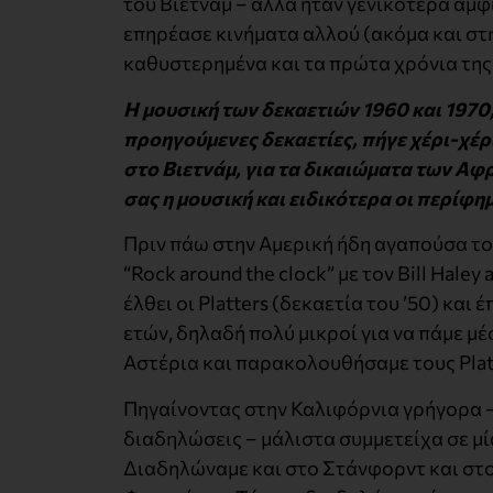
του Βιετνάμ – αλλά ήταν γενικότερα αμ
επηρέασε κινήματα αλλού (ακόμα και στ
καθυστερημένα και τα πρώτα χρόνια της
Η μουσική των δεκαετιών 1960 και 1970,
προηγούμενες δεκαετίες, πήγε χέρι-χέρι
στο Βιετνάμ, για τα δικαιώματα των Αφ
σας η μουσική και ειδικότερα οι περίφη
Πριν πάω στην Αμερική ήδη αγαπούσα το 
“Rock around the clock” με τον Bill Hale
έλθει οι Platters (δεκαετία του ’50) και
ετών, δηλαδή πολύ μικροί για να πάμε μ
Αστέρια και παρακολουθήσαμε τους Plat
Πηγαίνοντας στην Καλιφόρνια γρήγορα – 
διαδηλώσεις – μάλιστα συμμετείχα σε μ
Διαδηλώναμε και στο Στάνφορντ και στο