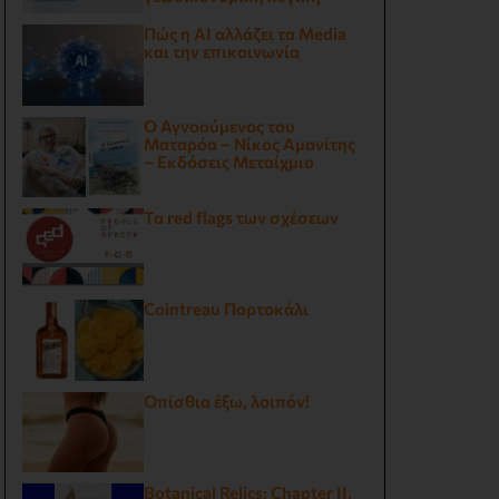
Πώς η AI αλλάζει τα Media
και την επικοινωνία
Ο Αγνοούμενος του
Ματαρόα – Νίκος Αμανίτης
– Εκδόσεις Μεταίχμιο
Τα red flags των σχέσεων
Cointreau Πορτοκάλι
Οπίσθια έξω, λοιπόν!
Botanical Relics: Chapter II,