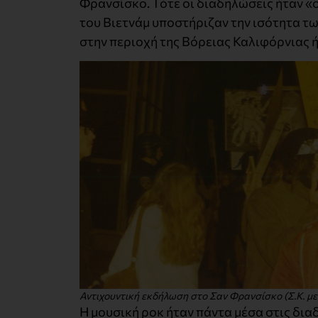
Φρανσίσκο. Τότε οι διαδηλώσεις ήταν «ο
του Βιετνάμ υποστήριζαν την ισότητα τ
στην περιοχή της Βόρειας Καλιφόρνιας ή
Αντιχουντική εκδήλωση στο Σαν Φρανσίσκο (Σ.Κ. με
Η μουσική ροκ ήταν πάντα μέσα στις δια