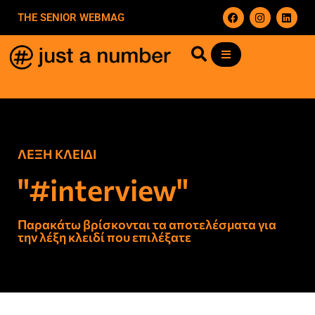
THE SENIOR WEBMAG
ΛΕΞΗ ΚΛΕΙΔΙ
"#interview"
Παρακάτω βρίσκονται τα αποτελέσματα για
την λέξη κλειδί που επιλέξατε