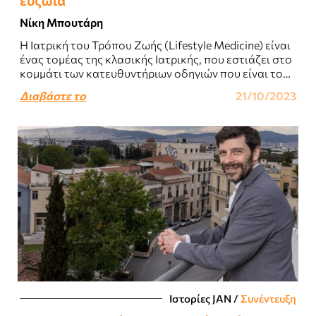
ευζωΐα
Νίκη Μπουτάρη
Η Ιατρική του Τρόπου Ζωής (Lifestyle Medicine) είναι
ένας τομέας της κλασικής Ιατρικής, που εστιάζει στο
κομμάτι των κατευθυντήριων οδηγιών που είναι το
πιο παραμελημένο ως τώρα και..
Διαβάστε το
21/10/2023
Ιστορίες JΑΝ
/
Συνέντευξη