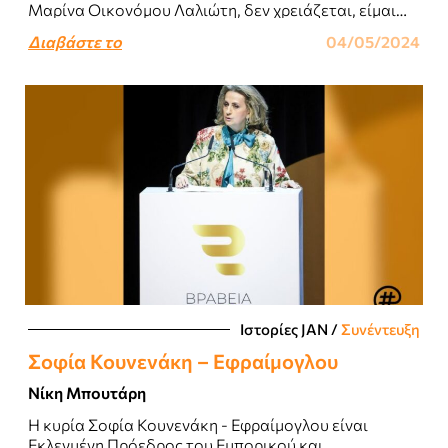
Μαρίνα Οικονόμου Λαλιώτη, δεν χρειάζεται, είμαι
σίγουρη, ιδιαίτερες συστάσεις...
Διαβάστε το
04/05/2024
Ιστορίες JΑΝ
/
Συνέντευξη
Σοφία Κουνενάκη – Εφραίμογλου
Νίκη Μπουτάρη
Η κυρία Σοφία Κουνενάκη - Εφραίμογλου είναι
Εκλεγμένη Πρόεδρος του Εμπορικού και