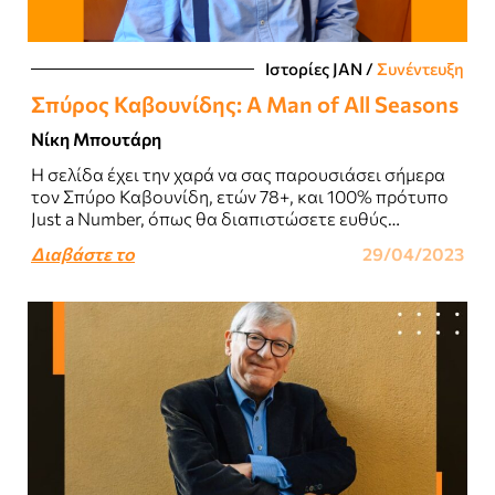
Ιστορίες JΑΝ
/
Συνέντευξη
Σπύρος Καβουνίδης: A Man of All Seasons
Νίκη Μπουτάρη
Η σελίδα έχει την χαρά να σας παρουσιάσει σήμερα
τον Σπύρο Καβουνίδη, ετών 78+, και 100% πρότυπο
Just a Number, όπως θα διαπιστώσετε ευθύς
αμέσως...
Διαβάστε το
29/04/2023