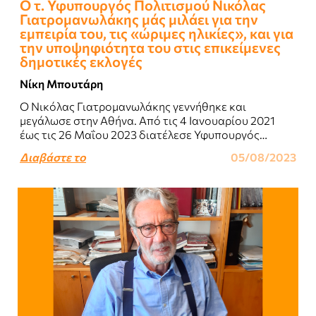
Ο τ. Υφυπουργός Πολιτισμού Νικόλας
Γιατρομανωλάκης μάς μιλάει για την
εμπειρία του, τις «ώριμες ηλικίες», και για
την υποψηφιότητα του στις επικείμενες
δημοτικές εκλογές
Νίκη Μπουτάρη
Ο Νικόλας Γιατρομανωλάκης γεννήθηκε και
μεγάλωσε στην Αθήνα. Από τις 4 Ιανουαρίου 2021
έως τις 26 Μαΐου 2023 διατέλεσε Υφυπουργός
Πολιτισμού και Αθλητισμού, αρμόδιος για θέματα
Διαβάστε το
05/08/2023
Σύγχρονου Πολιτισμού,..