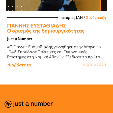
Ιστορίες JΑΝ
/
Συνέντευξη
ΓΙΑΝΝΗΣ ΕΥΣΤΑΘΙΑΔΗΣ
Ο ορισμός της δημιουργικότητας
Just a Number
«O Γιάννης Ευσταθιάδης γεννήθηκε στην Αθήνα το
1946.Σπούδασε Πολιτικές και Οικονομικές
Επιστήμες στη Νομική Αθηνών. Εξέδωσε το πρώτο
του βιβλίο ποίησης («Τα ασπρόμαυρα») το 1975.Έχει
Διαβάστε το
05/03/2023
εκδώσει συνολικά έξι..