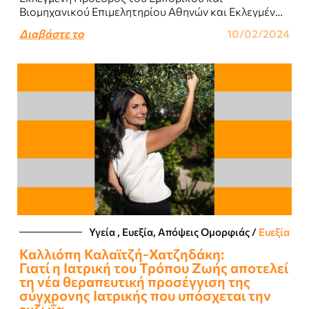
Βιομηχανικού Επιμελητηρίου Αθηνών και Εκλεγμένη
Πρόεδρος του Εθνικού Επιμελητηριακού Δικτύου
Διαβάστε το
10/02/2024
Ελληνίδων Γυναικών Επιχειρηματιών...
Υγεία , Ευεξία, Απόψεις Ομορφιάς​
/
Ευεξία
Καλλιόπη Καλαϊτζή-Χατζηδάκη:
Γιατί η Ιατρική του Τρόπου Ζωής αποτελεί
τη νέα θεραπευτική προσέγγιση της
σύγχρονης Ιατρικής που υπόσχεται την