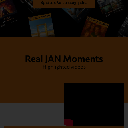
Βρείτε όλα τα τεύχη εδώ
Real JAN Moments
Highlighted videos