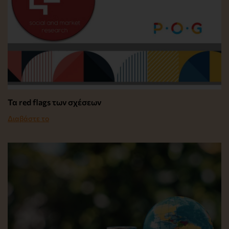
Τα red flags των σχέσεων
Διαβάστε το