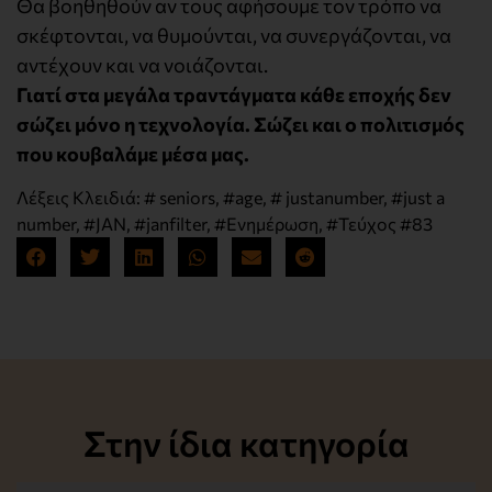
Θα βοηθηθούν αν τους αφήσουμε τον τρόπο να
σκέφτονται, να θυμούνται, να συνεργάζονται, να
αντέχουν και να νοιάζονται.
Γιατί στα μεγάλα τραντάγματα κάθε εποχής δεν
σώζει μόνο η τεχνολογία. Σώζει και ο πολιτισμός
που κουβαλάμε μέσα μας.
Λέξεις Κλειδιά:
# seniors
,
#age
,
# justanumber
,
#just a
number
,
#JAN
,
#janfilter
,
#Ενημέρωση
,
#Τεύχος #83
Στην ίδια κατηγορία