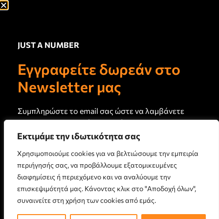
Ψυχαγωγία, Τέχνες,
Πολιτισμός
Ευεξία, Υγεία, Αντιγήρανση
JUST A NUMBER
Σύνδεσμοι
Newsletter
Εγγραφείτε δωρεάν στο
Πρωτογενή άρθρα και
Σχετικά με εμάς
καινούργιο περιεχόμενο στο
Newsletter μας
email σας κάθε 15 ημέρες
Τεύχη Jan
Just a Note
Συμπληρώστε το email σας ώστε να λαμβάνετε
Επικοινωνία
το newsletter μας κάθε 15 ημέρες
Εκτιμάμε την ιδωτικότητα σας
Όροι Χρήσης
Χρησιμοποιούμε cookies για να βελτιώσουμε την εμπειρία
Πολιτική Απορρήτου
περιήγησής σας, να προβάλλουμε εξατομικευμένες
Πολιτική Cookies
διαφημίσεις ή περιεχόμενο και να αναλύουμε την
επισκεψιμότητά μας. Κάνοντας κλικ στο "Αποδοχή όλων",
ΕΓΓΡΑΦΗ
συναινείτε στη χρήση των cookies από εμάς.