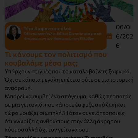
06/0
Τέτα Διαμαντοπούλου
Οδοντίατρος PhD, π. Εθνική Συντονίστρια για την
6/202
Αντιμετώπιση των Ναρκωτικών της Ελλάδας
6
Τι κάνουμε τον πολιτισμό που
κουβαλάμε μέσα μας;
Υπάρχουν στιγμές που το καταλαβαίνεις ξαφνικά.
Όχι σε κάποια μεγάλη επέτειο ούτε σε μια ιστορική
αναδρομή.
Μπορεί να συμβεί ένα απόγευμα, καθώς περπατάς
σε μια γειτονιά, που κάποτε έσφυζε από ζωή και
τώρα μοιάζει σιωπηλή. Ή όταν συνειδητοποιείς
ότι γνωρίζεις ανθρώπους στην άλλη άκρη του
κόσμου αλλά όχι τον γείτονα σου.
Τότε αρχίζεις να αναρωτιέσαι: Τι ακριβώς