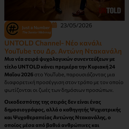
23/05/2026
Just a Number
The Senior Webmag
UNTOLD Channel- Νέο κανάλι
YouTube του Δρ. Αντώνη Ντακανάλη
Μια νέα σειρά ψυχολογικών συνεντεύξεων με
τίτλο UNTOLD κάνει πρεμιέρα την Κυριακή 24
Μαΐου 2026
στο YouTube, παρουσιάζοντας μια
διαφορετική προσέγγιση στον τρόπο με τον οποίο
φωτίζονται οι ζωές των δημόσιων προσώπων.
Οικοδεσπότης της σειράς δεν είναι ένας
δημοσιογράφος, αλλά ο καθηγητής Ψυχιατρικής
και Ψυχοθεραπείας Αντώνης Ντακανάλης, ο
οποίος μέσα από βαθιά ανθρώπινες και