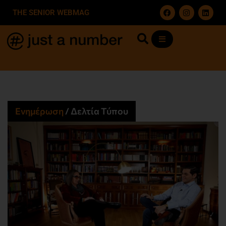
THE SENIOR WEBMAG
Ενημέρωση
/
Δελτία Τύπου