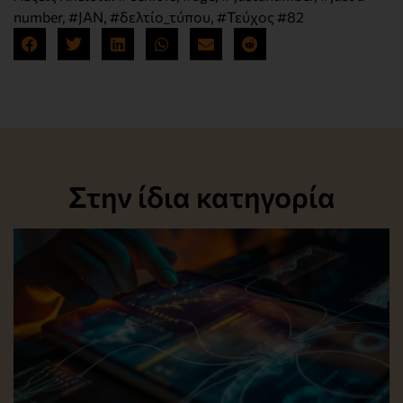
number
,
#JAN
,
#δελτίο_τύπου
,
#Τεύχος #82
Στην ίδια κατηγορία