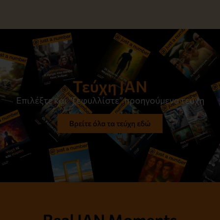
Τεύχη JAN
Επιλέξτε και “ξεφυλλίστε” προηγούμενα τεύχη
Βρείτε όλα τα τεύχη εδώ
Real JAN Moments