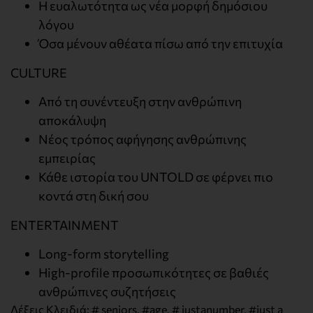
Η ευαλωτότητα ως νέα μορφή δημόσιου
λόγου
Όσα μένουν αθέατα πίσω από την επιτυχία
CULTURE
Από τη συνέντευξη στην ανθρώπινη
αποκάλυψη
Νέος τρόπος αφήγησης ανθρώπινης
εμπειρίας
Κάθε ιστορία του UNTOLD σε φέρνει πιο
κοντά στη δική σου
ENTERTAINMENT
Long-form storytelling
High-profile προσωπικότητες σε βαθιές
ανθρώπινες συζητήσεις
Λέξεις Κλειδιά:
# seniors
,
#age
,
# justanumber
,
#just a