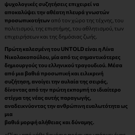
ψυχολογικές συζητήσεις επιχειρεί να
αποκαλύψει την αθέατη πλευρά γνωστών
προσωπικοτήτων
από τον χώρο της τέχνης, του
πολιτισμού, της επιστήμης, του αθλητισμού, των
επιχειρήσεων και της δημόσιας ζωής.
Πρώτη καλεσμένη του UNTOLD είναι η Λίνα
Νικολακοπούλου, μία από τις σημαντικότερες
δημιουργούς του ελληνικού τραγουδιού. Μέσα
από μια βαθιά προσωπική και ειλικρινή
συζήτηση, ανοίγει την αυλαία της σειράς,
δίνοντας από την πρώτη εκπομπή το ιδιαίτερο
στίγμα της νέας αυτής παραγωγής,
αναδεικνύοντας την ανθρώπινη ευαλωτότητα ως
μια
βαθιά μορφή αλήθειας και δύναμης.
«Πίσω από κάθε δημόσιο πρόσωπο υπάρχει ένας