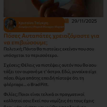
29/11/2025
Χριστίνα Τσίγκρη
Διαφήμιση | Project Manager, Magnet
Πόσες Αυταπάτες χρειαζόμαστε για
να επιβιώσουμε;
Πολιτική; Πάντα θα πιστεύεις εκείνον που σου
υπόσχεται το περισσότερο.
Σχέσεις; Θέλεις να πιστέψεις αυτόν που θα σου
τάξει τον ουρανό με τ’ άστρα. Εδώ, γυναίκα είχε
πέσει θύμα απάτης επειδή πίστεψε ότι τη
φλέρταρε… ο Brad Pitt.
Φιλίες; Ποιοι είναι τελικά οι πραγματικοί
κολλητοί σου; Εκεί που νομίζεις ότι τους έχεις