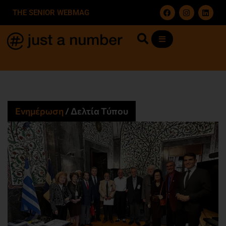
THE SENIOR WEBMAG
Ενημέρωση
/
Δελτία Τύπου