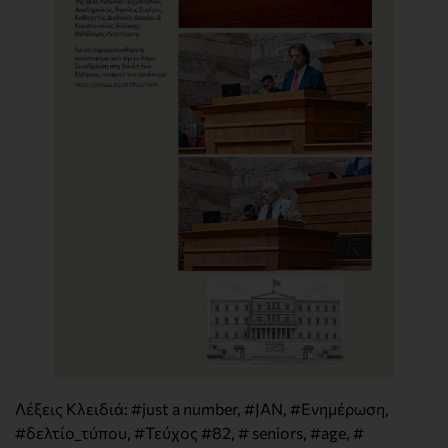
Λέξεις Κλειδιά:
#just a number
,
#JAN
,
#Ενημέρωση
,
#δελτίο_τύπου
,
#Τεύχος #82
,
# seniors
,
#age
,
#