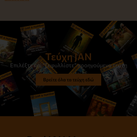
Τεύχη JAN
Επιλέξτε και “ξεφυλλίστε” προηγούμενα τεύχη
Βρείτε όλα τα τεύχη εδώ