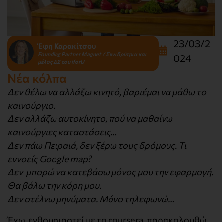
23/03/2
Έφη Καρακίτσου
Founding Partner Magnet / Συνιδρύτρια και
024
μέλος ΔΣ του iforU
Νέα κόλπα
Δεν θέλω να αλλάξω κινητό, βαριέμαι να μάθω το
καινούργιο.
Δεν αλλάζω αυτοκίνητο, πού να μαθαίνω
καινούργιες καταστάσεις…
Δεν πάω Πειραιά, δεν ξέρω τους δρόμους. Τι
εννοείς Google map?
Δεν μπορώ να κατεβάσω μόνος μου την εφαρμογή.
Θα βάλω την κόρη μου.
Δεν στέλνω μηνύματα. Μόνο τηλεφωνώ…
Έχω ενθουσιαστεί με το coursera, παρακολουθώ