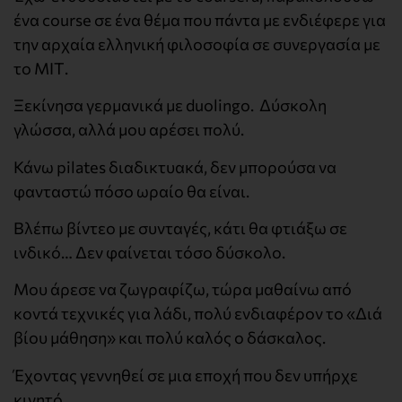
ένα course σε ένα θέμα που πάντα με ενδιέφερε για
την αρχαία ελληνική φιλοσοφία σε συνεργασία με
το ΜΙΤ.
Ξεκίνησα γερμανικά με duolingo. Δύσκολη
γλώσσα, αλλά μου αρέσει πολύ.
Κάνω pilates διαδικτυακά, δεν μπορούσα να
φανταστώ πόσο ωραίο θα είναι.
Βλέπω βίντεο με συνταγές, κάτι θα φτιάξω σε
ινδικό… Δεν φαίνεται τόσο δύσκολο.
Μου άρεσε να ζωγραφίζω, τώρα μαθαίνω από
κοντά τεχνικές για λάδι, πολύ ενδιαφέρον το «Διά
βίου μάθηση» και πολύ καλός ο δάσκαλος.
Έχοντας γεννηθεί σε μια εποχή που δεν υπήρχε
κινητό.