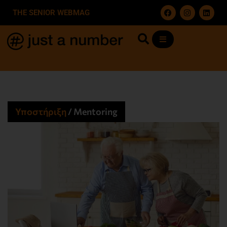
THE SENIOR WEBMAG
Υποστήριξη
/
Mentoring