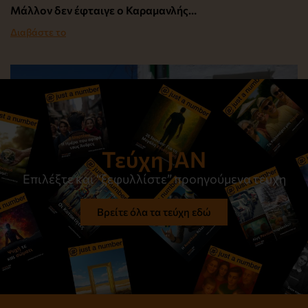
Μάλλον δεν έφταιγε ο Καραμανλής…
Διαβάστε το
Τεύχη JAN
Επιλέξτε και “ξεφυλλίστε” προηγούμενα τεύχη
Βρείτε όλα τα τεύχη εδώ
Στον ίσκιο του μεσημεριού
Διαβάστε το