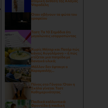
ατομική έκθεση της Αλεξίας
Ψαραδέλη
ο
Όταν σβήνουν τα φώτα του
γραφείου
Τεστ: Τα 10 Σημάδια ότι
μεγαλώνεις ισορροπώντας
Χωρίς Μήτηρ και Πατήρ πώς
κάνεις Αυγολέμονο – ή πώς
κτίζεται μια πατρίδα με
δανεικά υλικά;
Μάλλον δεν έφταιγε ο
Καραμανλής…
Πόνος στο Γόνατο: Όταν η
Σκάλα γίνεται Τεστ
Καθημερινότητας
Παιδικά καλλυντικά:
Φροντίδα ή παιδική