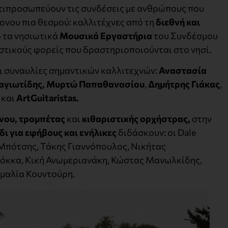
τιπροσωπεύουν τις συνδέσεις με ανθρώπους που
ονου πια θεσμού: καλλιτέχνες από τη
διεθνή και
ό τα νησιωτικά
Μουσικά Εργαστήρια
του Συνδέσμου
ιστικούς φορείς που δραστηριοποιούνται στο νησί.
ι συναυλίες σημαντικών καλλιτεχνών:
Αναστασία
αγιωτίδης, Μυρτώ Παπαθανασίου
,
Δημήτρης Γιάκας
,
και
ArtGuitaristas.
άνου, τρομπέτας
και
κιθαριστικής ορχήστρας,
στην
ι για εφήβους και ενήλικες
διδάσκουν: οι Dale
Μπότσης, Τάκης Γιαννόπουλος, Νικήτας
όκκα, Κική Ανωμεριανάκη, Κώστας Μανωλκίδης,
μαλία Κουντούρη.