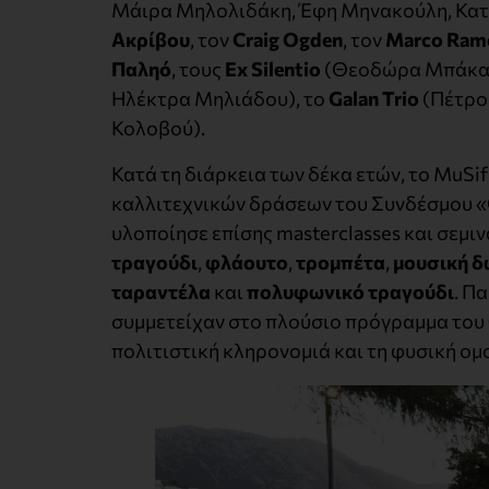
Μάιρα Μηλολιδάκη, Έφη Μηνακούλη, Κατε
Ακρίβου
, τον
Craig Ogden
, τον
Marco Rame
Παληό
, τους
Ex Silentio
(Θεοδώρα Μπάκα,
Ηλέκτρα Μηλιάδου), το
Galan Trio
(Πέτρο
Κολοβού).
Κατά τη διάρκεια των δέκα ετών, το MuSi
καλλιτεχνικών δράσεων του Συνδέσμου «Ο
υλοποίησε επίσης masterclasses και σεμιν
τραγούδι
,
φλάουτο
,
τρομπέτα
,
μουσική δ
ταραντέλα
και
πολυφωνικό τραγούδι
. Π
συμμετείχαν στο πλούσιο πρόγραμμα του Φ
πολιτιστική κληρονομιά και τη φυσική ομ