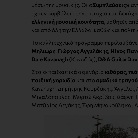
μέσω της μουσικής. Οι
«Συμπλεύσεις»
αν
έχουν συμβάλει στην επιτυχία του δεκάχρ
ελληνική μουσική κοινότητα
, μαθητές απ
και από όλη την Ελλάδα, καθώς και πολιτ
Το καλλιτεχνικό πρόγραμμα περιλαμβάνε
Μηλιώρη
,
Γιώργος Αγγελάκης
,
Νίκος Παν
Dale Kavanagh
(Καναδάς),
D&A GuitarDuo
Στα εκπαιδευτικά σεμινάρια
κιθάρας, πι
παιδική χορωδία
και στο
ομαδικό τραγούδ
Kavanagh, Δημήτρης Κουρζάκης, Άγγελος 
Μιχαλόπουλος, Μυρτώ Ακρίβου, Δάφνη Τ
Ματθαίος Λεγάκης, Έφη Μηνακούλη και Α