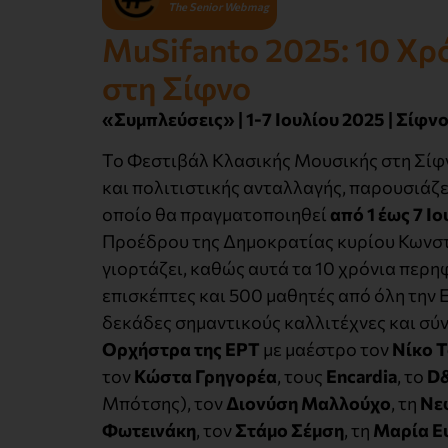
The Senior Webmag
MuSifanto 2025: 10 Χρ
στη Σίφνο
«Συμπλεύσεις» | 1-7 Ιουλίου 2025 | Σίφν
Το Φεστιβάλ Κλασικής Μουσικής στη Σίφν
και πολιτιστικής ανταλλαγής, παρουσιάζε
οποίο θα πραγματοποιηθεί
από 1 έως 7 Ι
Προέδρου της Δημοκρατίας κυρίου Κωνστα
γιορτάζει, καθώς αυτά τα 10 χρόνια περ
επισκέπτες και 500 μαθητές από όλη την 
δεκάδες σημαντικούς καλλιτέχνες και σύ
Ορχήστρα της ΕΡΤ
με μαέστρο τον
Νίκο 
τον
Κώστα Γρηγορέα
, τους
Encardia
, το
D&
Μπότσης), τον
Διονύση Μαλλούχο
, τη
Νε
Φωτεινάκη
, τον
Στάμο Σέμση
, τη
Μαρία Ε