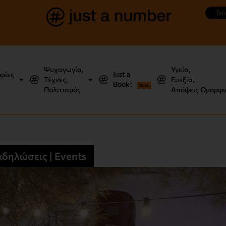
Τεύ
Ψυχαγωγία,
Υγεία,
Just a
ορίες
Τέχνες,
Ευεξία,
Book?
NEO
Πολιτισμός
Απόψεις Ομορφι
κδηλώσεις | Events