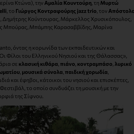
ρίνα Κτώνα), την
Αμαλία Κουντούρη
, τη
Μυρτώ
lli
, το
Γιώργος Κοντραφούρης jazz trio
, τον
Απόστολ
 Δημήτρης Κούντουρας, Μάρκελλος Χρυσικόπουλος,
ς Μπούρας, Μπάμπης Καρασαββίδης, Μαρίνα
fanto, όντας η κορωνίδα των εκπαιδευτικών και
ι Φίλοι του Ελληνικού Νησιού και της Θάλασσας»,
άρια σε
κλασική κιθάρα
,
πιάνο
,
κοντραμπάσο
,
λυρικό
ωματίου
,
μουσικά σύνολα
,
παιδική χορωδία
,
αιδιά και έφηβοι, κάτοικοι του νησιού και επισκέπτες,
εστιβάλ, το οποίο συνδυάζει τη μουσική με την
ορφιά της Σίφνου.