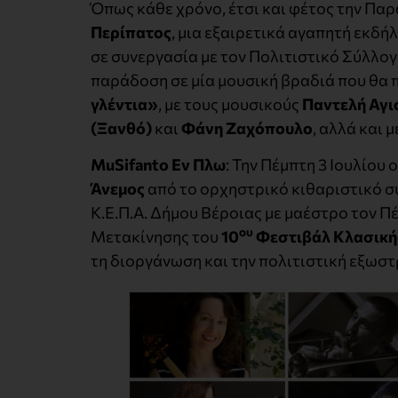
Όπως κάθε χρόνο, έτσι και φέτος την Παρ
Περίπατος
, μια εξαιρετικά αγαπητή εκδή
σε συνεργασία με τον Πολιτιστικό Σύλλογ
παράδοση σε μία μουσική βραδιά που θα 
γλέντια»
, με τους μουσικούς
Παντελή Αγι
(Ξανθό)
και
Φάνη Ζαχόπουλο
, αλλά και μ
MuSifanto
Εν Πλω
: Την Πέμπτη 3 Ιουλίου
Άνεμος
από τo ορχηστρικό κιθαριστικό 
Κ.Ε.Π.Α. Δήμου Βέροιας με μαέστρο τον Π
ου
Μετακίνησης του
10
Φεστιβάλ Κλασική
τη διοργάνωση και την πολιτιστική εξωστ