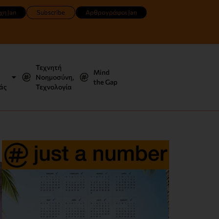
χη Jan
Subscribe
Αρθρογράφοι Jan
Τεχνητή
Mind
Νοημοσύνη,
the Gap
άς
Τεχνολογία