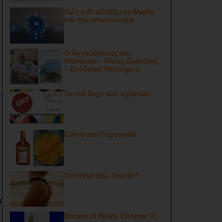
Πώς η AI αλλάζει τα Media
και την επικοινωνία
Ο Αγνοούμενος του
Ματαρόα – Νίκος Αμανίτης
– Εκδόσεις Μεταίχμιο
ο
Τα red flags των σχέσεων
Cointreau Πορτοκάλι
Οπίσθια έξω, λοιπόν!
α
Botanical Relics: Chapter II,