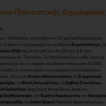
όνια Πολιτιστικής Δημιουργίας
ος
ο – MuSifanto, γιορτάζοντας 10 χρόνια δημιουργίας
ι το φετινό πρόγραμμά του με θέμα
«Συμπλεύσεις»
, τ
ουλίου 2025
και τελεί υπό την Αιγίδα της Α.Ε. του
ντίνου Αν. Τασούλα. Το MuSifanto έχει κάθε λόγο να
ηφανεύεται ότι το παρακολούθησαν πάνω από 10.000
Ελλάδα, οι οποίοι είχαν την ευκαιρία να απολαύσουν
νολα, όπως την
Ντόρα Μπακοπούλου
, τη
Συμφωνική
Τσούχλο
, τη
Φανή Αντωνέλλου
, τη
Σαβίνα Γιαννάτου
,
A GuitarDuo
(Δημήτρης Κουρζάκης, Άγγελος
φέλη Μούσουρα
, την
Ειρήνη Καράγιαννη
, την
Κατερίν
υστρατιάδη
, το
Canto Soave
(Νατάσα Αγγελοπούλου,