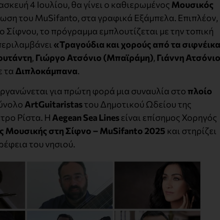
ασκευή 4 Ιουλίου, θα γίνει ο καθιερωμένος
Μουσικός
λωση του MuSifanto, στα γραφικά Εξάμπελα. Επιπλέον,
ο Σίφνου, το πρόγραμμα εμπλουτίζεται με την τοπική
περιλαμβάνει
«Τραγούδια και χορούς από τα σιφνέικ
ουτάντη
,
Γιώργο Ατσόνιο (Μπαϊράμη)
,
Γιάννη Ατσόνι
ε τα
Διπλοκάμπανα
.
 οργανώνεται για πρώτη φορά μια συναυλία στο
πλοίο
σύνολο
ArtGuitaristas
του Δημοτικού Ωδείου της
έτρο Ρίστα. H
Aegean
Sea
Lines
είναι επίσημος Χορηγός
ς Μουσικής στη Σίφνο –
MuSifanto
2025
και στηρίζει
ρέφεια του νησιού.