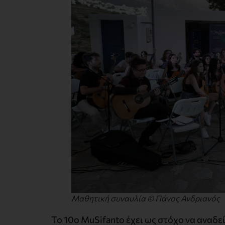
Μαθητική συναυλία © Πάνος Ανδριανός
Το 10ο MuSifanto έχει ως στόχο να αναδεί