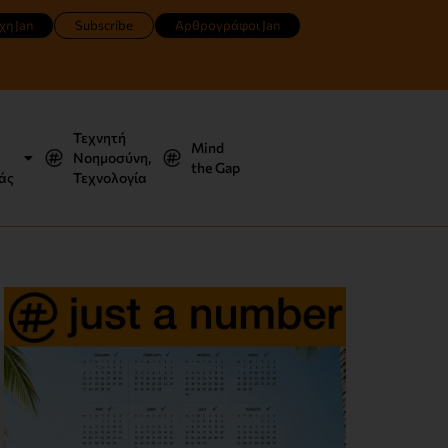
χη Jan
Subscribe
Αρθρογράφοι Jan
Τεχνητή
Mind
Νοημοσύνη,
the Gap
άς
Τεχνολογία