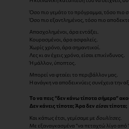
Η κοινωνική καταπίεση του να δείχνεις σ
Όσο πιο γεμάτο το πρόγραμμα, τόσο πιο σ
Όσο πιο εξαντλημένος, τόσο πιο αποδεκτ
Απασχολημένοι, άρα εντάξει.
Κουρασμένοι, άρα ασφαλείς.
Χωρίς χρόνο, άρα σημαντικοί.
Λες κι αν έχεις χρόνο, είσαι επικίνδυνος.
Ή μάλλον, ύποπτος.
Μπορεί να φταίει το περιβάλλον μας.
Η ανάγκη να αποδεικνύεις συνέχεια την αξ
Το να πεις “δεν κάνω τίποτα σήμερα” ακ
Δεν κάνεις τίποτα; Άρα δεν
είσαι
τίποτα;
Και κάπως έτσι, γεμίσαμε με
δουλίτσες
.
Με εξαναγκασμένα “να πεταχτώ λίγο από ‘δ