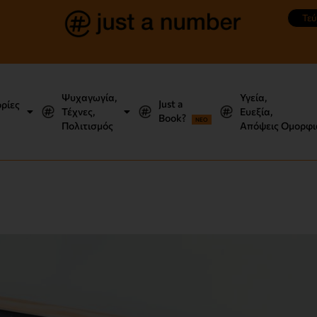
Τεύ
Ψυχαγωγία,
Υγεία,
Just a
ορίες
Τέχνες,
Ευεξία,
Book?
NEO
Πολιτισμός
Απόψεις Ομορφι