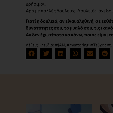
χρήσιμοι.
Άρα με πολλές δουλειές. Δουλειές, όχι δο
Γιατί η δουλειά, αν είναι αληθινή, σε εκθ
δυνατότητες σου, το μυαλό σου, τις ικαν
Αν δεν έχω τίποτα να κάνω, ποιος είμαι τ
Λέξεις Κλειδιά:
#JAN
,
#mentoring
,
#Τεύχος #5