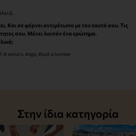
υλειά.
έτει. Και σε φέρνει αντιμέτωπο με τον εαυτό σου. Τις
ότητες σου. Μένει λοιπόν ένα ερώτημα.
ελικά;
7
,
# seniors
,
#age
,
#just a number
Στην ίδια κατηγορία