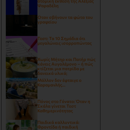
ατομική έκθεση της Αλεξίας
Ψαραδέλη
Όταν σβήνουν τα φώτα του
γραφείου
Τεστ: Τα 10 Σημάδια ότι
μεγαλώνεις ισορροπώντας
Χωρίς Μήτηρ και Πατήρ πώς
κάνεις Αυγολέμονο – ή πώς
κτίζεται μια πατρίδα με
δανεικά υλικά;
Μάλλον δεν έφταιγε ο
Καραμανλής…
Πόνος στο Γόνατο: Όταν η
Σκάλα γίνεται Τεστ
Καθημερινότητας
Παιδικά καλλυντικά:
Φροντίδα ή παιδική