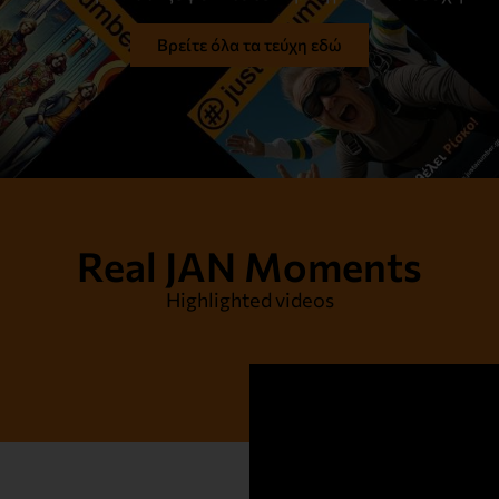
Βρείτε όλα τα τεύχη εδώ
Real JAN Moments
Highlighted videos