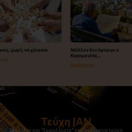
κεις, χωρίς να χάνεσαι
Μάλλον δεν έφταιγε ο
Καραμανλής…
ε το
Διαβάστε το
Τεύχη JAN
Επιλέξτε και “ξεφυλλίστε” προηγούμενα τεύχη