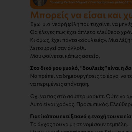
Founding Partner Magnet / Συνιδρύτρια και μέλος ΔΣ το
Μπορείς να είσαι και χ
Έχω μια νεαρή φίλη που τυχαίνει να μην 
Θα έλεγες πως έχει άπλετο ελεύθερο χρό
Κι όμως, έχει πάντα «δουλειές». Μια λέξ
λειτουργεί σαν άλλοθι.
Μου φαίνεται κάπως αστείο.
Στο δικό μου μυαλό, “δουλειές” είναι η
δο
Να πρέπει να δημιουργήσεις το έργο, να 
να περιμένεις απάντηση.
Όχι να πας στο σούπερ μάρκετ. Ούτε να α
Αυτό είναι χρόνος. Προσωπικός. Ελεύθερο
Γιατί κάπου εκεί ξεκινά η ενοχή του να εί
Το άγχος του να μη σε νομίσουν τεμπέλη.