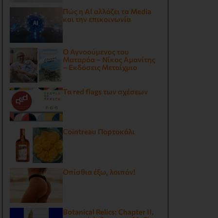
Πώς η AI αλλάζει τα Media
και την επικοινωνία
Ο Αγνοούμενος του
Ματαρόα – Νίκος Αμανίτης
– Εκδόσεις Μεταίχμιο
Τα red flags των σχέσεων
Cointreau Πορτοκάλι
Οπίσθια έξω, λοιπόν!
Botanical Relics: Chapter II,