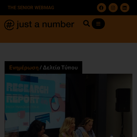
THE SENIOR WEBMAG
Ενημέρωση
/
Δελτία Τύπου