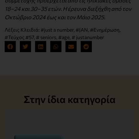
συμμετοχής προέρχεται από τις ηλικιακές ομάδες
18–24 και 30–35 ετών. Η έρευνα διεξήχθη από τον
Οκτώβριο 2024 έως και τον Μάιο 2025.
Λέξεις Κλειδιά:
#just a number
,
#JAN
,
#Ενημέρωση
,
#Τεύχος #57
,
# seniors
,
#age
,
# justanumber
Στην ίδια κατηγορία