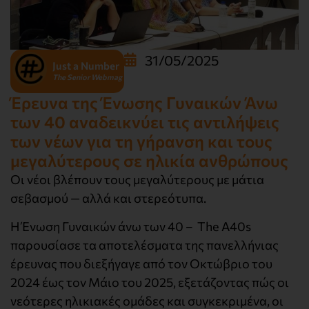
31/05/2025
Just a Number
The Senior Webmag
Έρευνα της Ένωσης Γυναικών Άνω
των 40 αναδεικνύει τις αντιλήψεις
των νέων για τη γήρανση και τους
μεγαλύτερους σε ηλικία ανθρώπους
Οι νέοι βλέπουν τους μεγαλύτερους με μάτια
σεβασμού — αλλά και στερεότυπα.
Η Ένωση Γυναικών άνω των 40 – The A40s
παρουσίασε τα αποτελέσματα της πανελλήνιας
έρευνας που διεξήγαγε από τον Οκτώβριο του
2024 έως τον Μάιο του 2025, εξετάζοντας πώς οι
νεότερες ηλικιακές ομάδες και συγκεκριμένα, οι