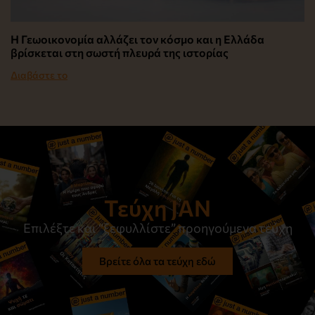
Η Γεωοικονομία αλλάζει τον κόσμο και η Ελλάδα
βρίσκεται στη σωστή πλευρά της ιστορίας
Διαβάστε το
Τεύχη JAN
Επιλέξτε και “ξεφυλλίστε” προηγούμενα τεύχη
Βρείτε όλα τα τεύχη εδώ