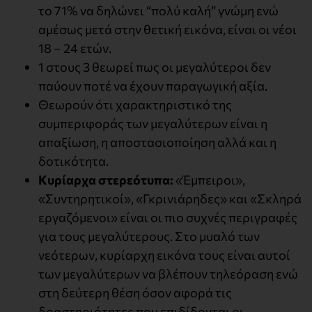
το 71% να δηλώνει “πολύ καλή” γνώμη ενώ
αμέσως μετά στην θετική εικόνα, είναι οι νέοι
18 – 24 ετών.
1 στους 3 θεωρεί πως οι μεγαλύτεροι δεν
παύουν ποτέ να έχουν παραγωγική αξία.
Θεωρούν ότι χαρακτηριστικό της
συμπεριφοράς των μεγαλύτερων είναι η
απαξίωση, η αποστασιοποίηση αλλά και η
δοτικότητα.
Κυρίαρχα στερεότυπα:
«Έμπειροι»,
«Συντηρητικοί», «Γκρινιάρηδες» και «Σκληρά
εργαζόμενοι» είναι οι πιο συχνές περιγραφές
για τους μεγαλύτερους. Στο μυαλό των
νεότερων, κυρίαρχη εικόνα τους είναι αυτοί
των μεγαλύτερων να βλέπουν τηλεόραση ενώ
στη δεύτερη θέση όσον αφορά τις
δραστηριότητες που επιδίδονται οι