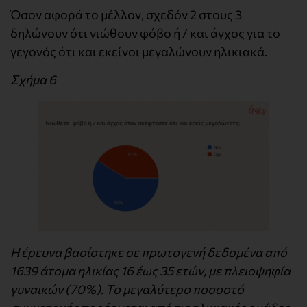
Όσον αφορά το μέλλον, σχεδόν 2 στους 3
δηλώνουν ότι νιώθουν φόβο ή / και άγχος για το
γεγονός ότι και εκείνοι μεγαλώνουν ηλικιακά.
Σχήμα 6
Η έρευνα βασίστηκε σε πρωτογενή δεδομένα από
1639 άτομα ηλικίας 16 έως 35 ετών, με πλειοψηφία
γυναικών (70%). Το μεγαλύτερο ποσοστό