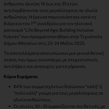
άνθρωποι ηλικίας 16 έως και 35 ετών,
αντιλαμβάνονται τους μεγαλύτερους σε ηλικία
ανθρώπους. Η έρευνα παρουσιάστηκε κατά τη
ου
διάρκεια του 1
συνεδρίου για τον ηλικιακό
ρατσισμό “Life Beyond Age: Building Inclusive
Futures” που πραγματοποιήθηκε στην Τεχνόπολη
Δήμου Αθηναίων στις 23-24 Μαΐου 2025.
Τα αποτελέσματα αποτυπώνουν μια γενικά θετική
στάση, που όμως συνυπάρχει με στερεοτυπικές
αντιλήψεις και ανησυχίες για τη γήρανση.
Κύρια Ευρήματα:
84% των συμμετεχόντων δηλώνουν “καλή” ή
“πολύ καλή” γνώμη για τους μεγαλύτερους σε
ηλικία ανθρώπους.
Οι ηλικίες 30–35 εμφανίζονται πιο θετικές, με