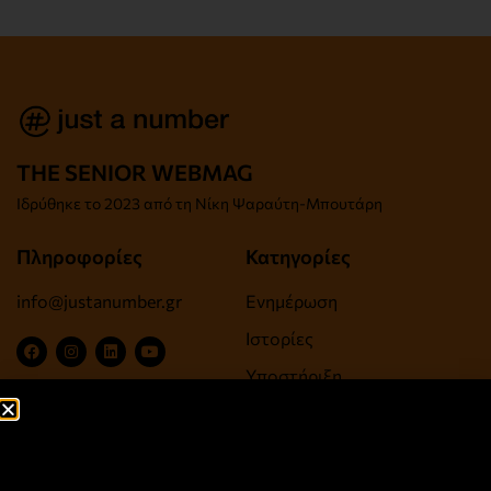
THE SENIOR WEBMAG
Iδρύθηκε το
2023 από τη Νίκη Ψαραύτη-
Μπουτάρη
Πληροφορίες
Κατηγορίες
info@justanumber.gr
Ενημέρωση
Ιστορίες
Υποστήριξη
Ψυχαγωγία, Τέχνες,
Πολιτισμός
Ευεξία, Υγεία, Αντιγήρανση