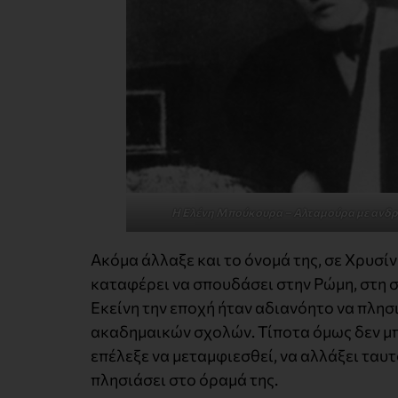
Η Ελένη Μπούκουρα – Αλταμούρα με ανδρ
Ακόμα άλλαξε και το όνομά της, σε Χρυσίν
καταφέρει να σπουδάσει στην Ρώμη, στη
Εκείνη την εποχή ήταν αδιανόητο να πλη
ακαδημαικών σχολών. Τίποτα όμως δεν μ
επέλεξε να μεταμφιεσθεί, να αλλάξει ταυτ
πλησιάσει στο όραμά της.