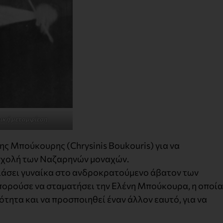
ική μεταμφίεση
ης Μπούκουρης (Chrysinis Boukouris) για να
 σχολή των Ναζαρηνών μοναχών.
σιάσει γυναίκα στο ανδροκρατούμενο άβατον των
πορούσε να σταματήσει την Ελένη Μπούκουρα, η οποία
ότητα και να προσποιηθεί έναν άλλον εαυτό, για να