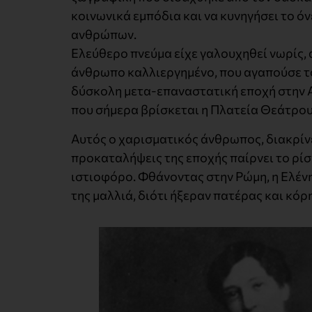
κοινωνικά εμπόδια και να κυνηγήσει το όν
ανθρώπων.
Ελεύθερο πνεύμα είχε γαλουχηθεί νωρίς,
άνθρωπο καλλιεργημένο, που αγαπούσε τό
δύσκολη μετα-επαναστατική εποχή στην Αθ
που σήμερα βρίσκεται η Πλατεία Θεάτρου
Αυτός ο χαρισματικός άνθρωπος, διακρίνε
προκαταλήψεις της εποχής παίρνει το ρίσκ
ιστιοφόρο. Φθάνοντας στην Ρώμη, η Ελένη
της μαλλιά, διότι ήξεραν πατέρας και κόρ