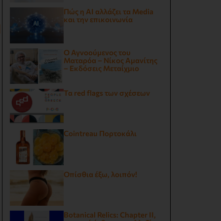
Πώς η AI αλλάζει τα Media
η
και την επικοινωνία
Ο Αγνοούμενος του
Ματαρόα – Νίκος Αμανίτης
– Εκδόσεις Μεταίχμιο
Τα red flags των σχέσεων
Cointreau Πορτοκάλι
Οπίσθια έξω, λοιπόν!
Botanical Relics: Chapter II,