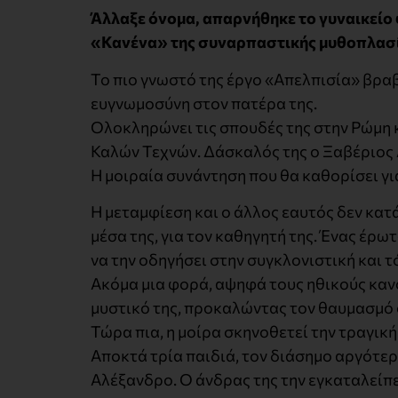
Άλλαξε όνομα, απαρνήθηκε το γυναικείο 
«Κανένα» της συναρπαστικής μυθοπλασί
Το πιο γνωστό της έργο «Απελπισία» βραβ
ευγνωμοσύνη στον πατέρα της.
Ολοκληρώνει τις σπουδές της στην Ρώμη 
Καλών Τεχνών. Δάσκαλός της ο Ξαβέριος 
Η μοιραία συνάντηση που θα καθορίσει για
Η μεταμφίεση και ο άλλος εαυτός δεν κατ
μέσα της, για τον καθηγητή της. Ένας έρω
να την οδηγήσει στην συγκλονιστική και
Ακόμα μια φορά, αψηφά τους ηθικούς κανό
μυστικό της, προκαλώντας τον θαυμασμό
Τώρα πια, η μοίρα σκηνοθετεί την τραγική
Αποκτά τρία παιδιά, τον διάσημο αργότε
Αλέξανδρο. Ο άνδρας της την εγκαταλείπει