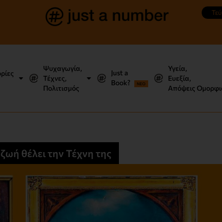
Τεύ
Ψυχαγωγία,
Υγεία,
Just a
ορίες
Τέχνες,
Ευεξία,
Book?
NEO
Πολιτισμός
Απόψεις Ομορφι
 ζωή θέλει την Τέχνη της