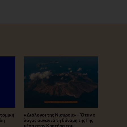
 ατομική
«Διάλογοι της Νισύρου» – Όταν ο
έλη
λόγος συναντά τη δύναμη της Γης
μέσα στον Κρατήρα του