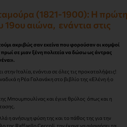
αμούρα (1821-1900): Η πρώτ
 19ου αιώνα, ενάντια στις
τούμι ακριβώς σαν εκείνα που φορούσαν οι κομψοί
 πρωί σε μιαν ξένη πολιτεία να δώσω ως άντρας
νένα».
 στην Ιταλία, ενάντια σε όλες τις προκαταλήψεις!
ναδικά η Ρέα Γαλανάκη στο βιβλίο της «Ελένη ή ο
 της Μπουμπουλίνας και έγινε θρύλος όπως και η
τασης.
ά η ανήσυχη φύση της και το πάθος της για την
 της Raffaello Ceccoli, την έκανε να αψηφήσει τα