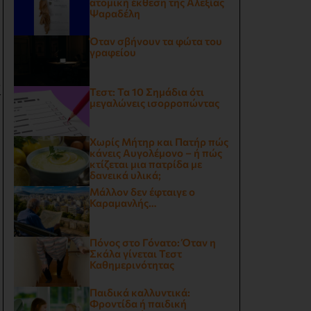
ατομική έκθεση της Αλεξίας
Ψαραδέλη
Όταν σβήνουν τα φώτα του
γραφείου
ί
Τεστ: Τα 10 Σημάδια ότι
μεγαλώνεις ισορροπώντας
Χωρίς Μήτηρ και Πατήρ πώς
κάνεις Αυγολέμονο – ή πώς
κτίζεται μια πατρίδα με
δανεικά υλικά;
Μάλλον δεν έφταιγε ο
Καραμανλής…
Πόνος στο Γόνατο: Όταν η
Σκάλα γίνεται Τεστ
Καθημερινότητας
Παιδικά καλλυντικά:
Φροντίδα ή παιδική