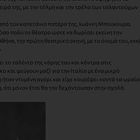
ειρό της, με την τόλμη και την τρέλα των ταλαντούχων
 από τον καπετάνιο πατέρα της, Ιωάννη Μπούκουρα,
σο πολύ το θέατρο ώστε να δωρίσει εκείνη την
ήνα, την πρώτη θεατρική σκηνή, με το όνομά του, εκε
.
ι το ταλέντο της κόρης του και κόντρα στις
ο και φεύγουν μαζί για την Ιταλία με ένα μικρό
 ήταν ντυμένη αγόρι και είχε κουρέψει κοντά τα ωραία
η, ότι μόνον έτσι θα την δεχόντουσαν στην σχολή.