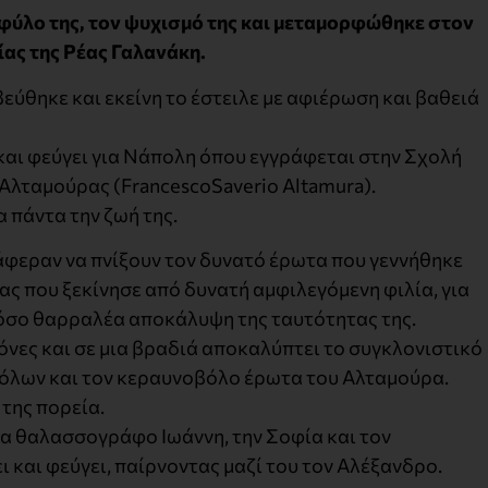
φύλο της, τον ψυχισμό της και μεταμορφώθηκε στον
ας της Ρέας Γαλανάκη.
εύθηκε και εκείνη το έστειλε με αφιέρωση και βαθειά
και φεύγει για Νάπολη όπου εγγράφεται στην Σχολή
Αλταμούρας (FrancescoSaverio Altamura).
 πάντα την ζωή της.
άφεραν να πνίξουν τον δυνατό έρωτα που γεννήθηκε
τας που ξεκίνησε από δυνατή αμφιλεγόμενη φιλία, για
 τόσο θαρραλέα αποκάλυψη της ταυτότητας της.
νες και σε μια βραδιά αποκαλύπτει το συγκλονιστικό
 όλων και τον κεραυνοβόλο έρωτα του Αλταμούρα.
 της πορεία.
ρα θαλασσογράφο Ιωάννη, την Σοφία και τον
 και φεύγει, παίρνοντας μαζί του τον Αλέξανδρο.