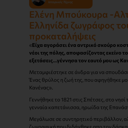
Ιστορικός Τέχνης
Ελένη Μπούκουρα -Αλτ
Ελληνίδα ζωγράφος του
προκαταλήψεις
«
Είχα αγοράσει ένα αντρικό σκούρο κοσ
νέοι της πόλης, αποφασίζοντας εκείνο το
εξετάσεις…γέννησα τον εαυτό μου ως Κα
Μεταμφιέστηκε σε άνδρα για να σπουδάσει
Ένας θρύλος η ζωή της, που αφηγήθηκε μο
Κανένας».
Γεννήθηκε το 1821 στις Σπέτσες, στο νησί
γενναία καπετάνισσα, ηρωίδα της Επανάσ
Μεγάλωσε σε συντηρητικό περιβάλλον, αλλ
ζωγραφική που διδάχθηκε απο τον δάσκαλο