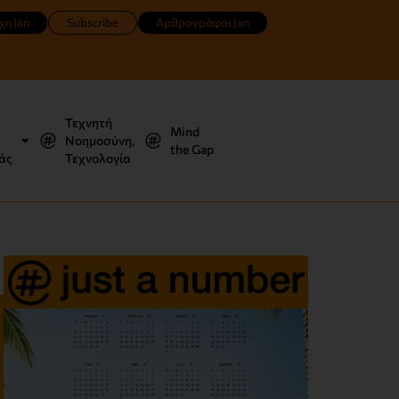
χη Jan
Subscribe
Αρθρογράφοι Jan
Τεχνητή
Mind
Νοημοσύνη,
the Gap
άς
Τεχνολογία