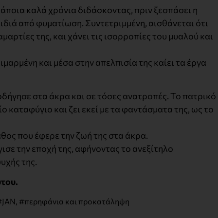
κάποια καλά χρόνια διδάσκοντας, πριν ξεσπάσει η
αιδιά από φυματίωση. Συντετριμμένη, αισθάνεται ότι
μαρτίες της, και χάνει τις ισορροπίες του μυαλού και
ιμαρμένη και μέσα στην απελπισία της καίει τα έργα
 οδήγησε στα άκρα και σε τόσες ανατροπές. Το πατρικό
αίο καταφύγιο και ζει εκεί με τα φαντάσματα της, ως το
θος που έφερε την ζωή της στα άκρα.
γισε την εποχή της, αφήνοντας το ανεξίτηλο
υχής της.
του.
#JAN
,
#περηφάνια και προκατάληψη