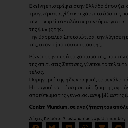
Εκείνη επιστρέφει στην Ελλάδα όπου ζει 
τραγική καταιγίδα και χάσει τα δύο της π
την τιμωρεί το «αλάστωρ πνεύμα» για τις α
της ψυχής της.
Την θαρραλέα Σπετσιώτισα, την λύγισε η ε
της, στον κήπο του σπιτιού της.
Ρίχνει στην πυρά το χάρισμα της, που την
της σπίτι στις Σπέτσες, γίνεται το τελευτ
τέλος.
Παρηγοριά της η ζωγραφική, το μεγάλο πά
Η τραγική και τόσο μοιραία ζωή της σφρά
αποτύπωμα της γενναίας, ασυμβίβαστης ψ
Contra Mundum, σε αναζήτηση του απόλυ
Λέξεις Κλειδιά:
# justanumber
,
#just a number
,