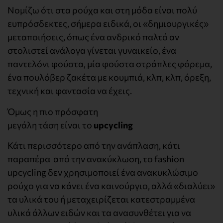
Νομίζω ότι στα ρούχα και στη μόδα είναι πολύ
ευπρόσδεκτες, σήμερα ειδικά, οι «δημιουργικές»
μεταποιήσεις, όπως ένα ανδρικό παλτό αν
στολιστεί ανάλογα γίνεται γυναικείο, ένα
παντελόνι φούστα, μία φούστα στράπλες φόρεμα,
ένα πουλόβερ ζακέτα με κουμπιά, κλπ, κλπ, όρεξη,
τεχνική και φαντασία να έχεις.
Όμως η πιο πρόσφατη
μεγάλη τάση είναι το
upcycling
Κάτι περισσότερο από την ανάπλαση, κάτι
παραπέρα από την ανακύκλωση, το fashion
upcycling δεν χρησιμοποιεί ένα ανακυκλώσιμο
ρούχο για να κάνει ένα καινούργιο, αλλά «διαλύει»
τα υλικά του ή μεταχειρίζεται κατεστραμμένα
υλικά άλλων ειδών και τα ανασυνθέτει για να