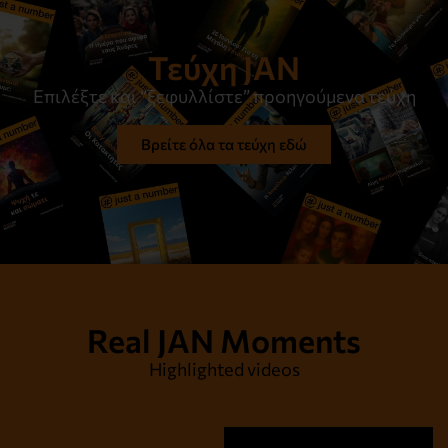
Τεύχη JAN
Επιλέξτε και “ξεφυλλίστε” προηγούμενα τεύχη
Βρείτε όλα τα τεύχη εδώ
Real JAN Moments
Highlighted videos