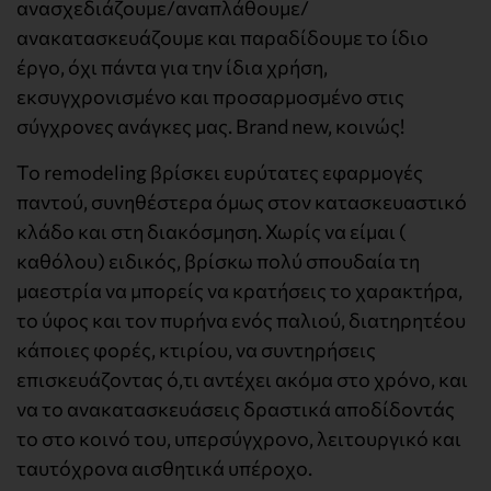
ανασχεδιάζουμε/αναπλάθουμε/
ανακατασκευάζουμε και παραδίδουμε το ίδιο
έργο, όχι πάντα για την ίδια χρήση,
εκσυγχρονισμένο και προσαρμοσμένο στις
σύγχρονες ανάγκες μας. Brand new, κοινώς!
Το remodeling βρίσκει ευρύτατες εφαρμογές
παντού, συνηθέστερα όμως στον κατασκευαστικό
κλάδο και στη διακόσμηση. Χωρίς να είμαι (
καθόλου) ειδικός, βρίσκω πολύ σπουδαία τη
μαεστρία να μπορείς να κρατήσεις το χαρακτήρα,
το ύφος και τον πυρήνα ενός παλιού, διατηρητέου
κάποιες φορές, κτιρίου, να συντηρήσεις
επισκευάζοντας ό,τι αντέχει ακόμα στο χρόνο, και
να το ανακατασκευάσεις δραστικά αποδίδοντάς
το στο κοινό του, υπερσύγχρονο, λειτουργικό και
ταυτόχρονα αισθητικά υπέροχο.