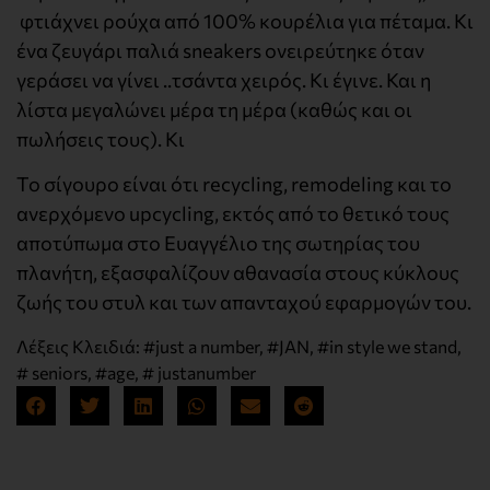
φτιάχνει ρούχα από 100% κουρέλια για πέταμα. Κι
ένα ζευγάρι παλιά sneakers ονειρεύτηκε όταν
γεράσει να γίνει ..τσάντα χειρός. Κι έγινε. Και η
λίστα μεγαλώνει μέρα τη μέρα (καθώς και οι
πωλήσεις τους). Κι
Το σίγουρο είναι ότι recycling, remodeling και το
ανερχόμενο upcycling, εκτός από το θετικό τους
αποτύπωμα στο Ευαγγέλιο της σωτηρίας του
πλανήτη, εξασφαλίζουν αθανασία στους κύκλους
ζωής του στυλ και των απανταχού εφαρμογών του.
Λέξεις Κλειδιά:
#just a number
,
#JAN
,
#in style we stand
,
# seniors
,
#age
,
# justanumber