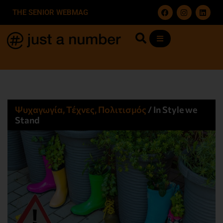
THE SENIOR WEBMAG
Ψυχαγωγία, Τέχνες, Πολιτισμός
/
In Style we
Stand