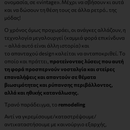
ονομασία, σε «vintage». Μέχρι να σβήσουν κι αυτά
και να δώσουν τη θέση τους σε άλλα ρετρό.. της
μόδας!
Ο χρόνος όμως προχωράει, οι ανάγκες αλλάζουν, η
τεχνολογία μεγαλουργεί (καμμιά φορά επικίνδυνα
– αλλά αυτό είναι άλλη ιστορία) και
το απανταχού design καλείται να ανταποκριθεί. Το
οποίο και πράττει,
προτείνοντας λύσεις που αυτή
τη φορά προσπερνούν νοσταλγία και στείρες
επαναλήψεις και απαντούν σε θέματα
βιωσιμότητας και ρύπανσης περιβάλλοντος,
αλλά και ηθικής κατανάλωσης
.
Τρανό παράδειγμα, το
remodeling
Αντί να γκρεμίσουμε/καταστρέψουμε/
αντικαταστήσουμε με καινούργιο εξαρχής,