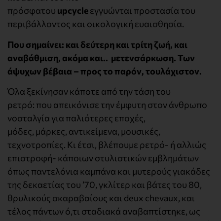
πρόσφατου
upcycle
εγγυώνται προστασία του
περιβάλλοντος και οικολογική ευαισθησία.
Που σημαίνει:
και δεύτερη και τρίτη ζωή, και
αναβάθμιση, ακόμα και.. μετενσάρκωση. Των
άψυχων βέβαια – προς το παρόν, τουλάχιστον.
Όλα ξεκίνησαν κάποτε από την τάση του
ρετρό: που απεικόνισε την έμφυτη στον άνθρωπο
νοσταλγία για παλιότερες εποχές,
μόδες, μάρκες, αντικείμενα, μουσικές,
τεχνοτροπίες. Κι έτσι, βλέπουμε ρετρό- ή αλλιώς
επιστροφή- κάποιων στυλιστικών εμβλημάτων
όπως παντελόνια καμπάνα και μυτερούς γιακάδες
της δεκαετίας του ’70, γκλίτερ και βάτες του 80,
θρυλικούς σκαραβαίους και deux chevaux, και
τέλος πάντων ό,τι σταδιακά αναβαπτίστηκε, ως