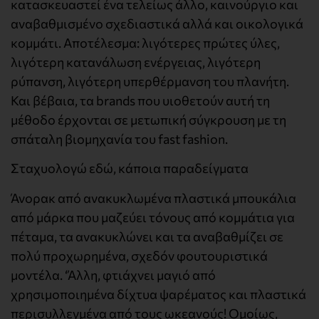
κατασκευαστεί ένα τελείως άλλο, καινούργιο και
αναβαθμισμένο σχεδιαστικά αλλά και οικολογικά
κομμάτι. Αποτέλεσμα: λιγότερες πρώτες ύλες,
λιγότερη κατανάλωση ενέργειας, λιγότερη
ρύπανση, λιγότερη υπερθέρμανση του πλανήτη.
Και βέβαια, τα brands που υιοθετούν αυτή τη
μέθοδο έρχονται σε μετωπική σύγκρουση με τη
σπάταλη βιομηχανία του fast fashion.
Σταχυολογώ εδώ, κάποια παραδείγματα
Άνορακ από ανακυκλωμένα πλαστικά μπουκάλια
από μάρκα που μαζεύει τόνους από κομμάτια για
πέταμα, τα ανακυκλώνει και τα αναβαθμίζει σε
πολύ προχωρημένα, σχεδόν φουτουριστικά
μοντέλα. ‘Άλλη, φτιάχνει μαγιό από
χρησιμοποιημένα δίχτυα ψαρέματος και πλαστικά
περισυλλεγμένα από τους ωκεανούς! Ομοίως,