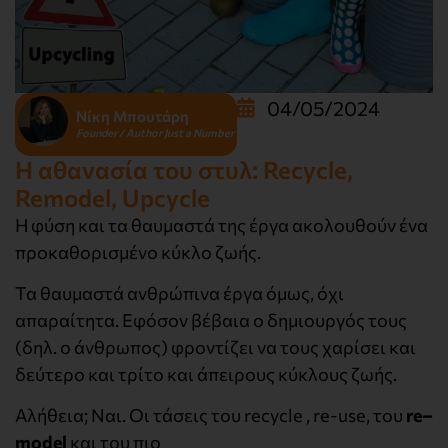
04/05/2024
Νίκη Μπουτάρη
Founder / Author Just a Number
Η αθανασία του στυλ: Recycle,
Remodel, Upcycle
Η φύση και τα θαυμαστά της έργα ακολουθούν ένα
προκαθορισμένο κύκλο ζωής.
Τα θαυμαστά ανθρώπινα έργα όμως, όχι
απαραίτητα. Εφόσον βέβαια ο δημιουργός τους
(δηλ. ο άνθρωπος) φροντίζει να τους χαρίσει και
δεύτερο και τρίτο και άπειρους κύκλους ζωής.
Αλήθεια; Ναι. Οι τάσεις του recycle , re-use, του
re–
model
και του πιο