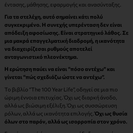
έντασης, μάθησης, εφαρμογής και ανασύνταξης.
Για τα στελέχη, αυτό σημαίνει κάτι πολύ
συγκεκριμένο. Η συνεχής υπερένταση δεν είναι
απόδειξη αφοσίωσης. Είναι στρατηγικό λάθος. Σε
μια μακρά επαγγελματική διαδρομή, η ικανότητα
να διαχειρίζεσαι ρυθμούς αποτελεί
ανταγωνιστικό πλεονέκτημα.
Η ερώτηση παύει να είναι “πόσο αντέχω” και
γίνεται “πώς σχεδιάζω ώστε να αντέχω”.
Το βιβλίο “The 100 Year Life”, οδηγεί σε μια πιο
ώριμη έννοια επιτυχίας. Όχι ως διαρκή άνοδο,
αλλά ως βιώσιμη εξέλιξη. Όχι ως συσσώρευση
ρόλων, αλλά ως ικανότητα επιλογής.
Όχι ως θυσία
όλων στο παρόν, αλλά ως ισορροπία στον χρόνο.