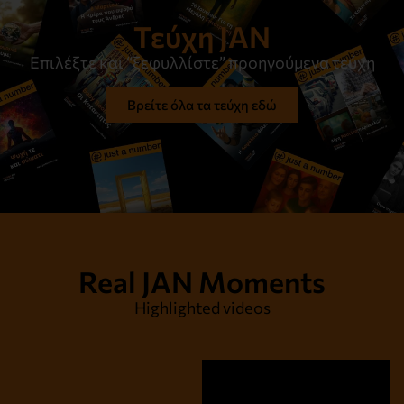
Τεύχη JAN
Επιλέξτε και “ξεφυλλίστε” προηγούμενα τεύχη
Βρείτε όλα τα τεύχη εδώ
Στον ίσκιο του μεσημεριού
Διαβάστε το
Real JAN Moments
Highlighted videos