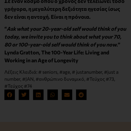
Σε έναν κόσμο όπου ο χρόνος δεν τελειώνει τόσο
γρήγορα, η μεγαλύτερη δεξιότητα ηγεσίας ίσως
δεν είναι η αντοχή. Είναι η πρόνοια.
“
Ask what your 20-year-old self would think of you
today, we invite you to think about what your 70,
80 or 100-year-old self would think of you now.
”
Lynda Gratton, The 100-Year Life: Living and
Working in an Age of Longevity
Λέξεις Κλειδιά:
# seniors
,
#age
,
# justanumber
,
#just a
number
,
#JAN
,
#ανθρώπινο δυναμικό
,
#Τεύχος #73
,
#Τεύχος #74