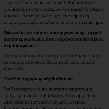
“έρχεται” και πρέπει να το φοβηθούμε ή να το
ρυθμίσουμε εκ των υστέρων. Το θεωρεί ήδη παρόν.
Και αντί να αναζητά λύσεις σε συστήματα ή
θεσμούς, θέτει ένα πολύ πιο απαιτητικό ερώτημα:
Πώς αλλάζει ο τρόπος που οργανώνουμε τη ζωή
και την εργασία μας, όταν ο χρόνος παύει να είναι
περιορισμένος;
Για όσους κινούμαστε σε ηγετικούς ρόλους, αυτό
το ερώτημα δεν είναι θεωρητικό. Είναι άμεσα
πρακτικό.
Το τέλος της γραμμικής διαδρομής
Για δεκαετίες, ακόμη και στα πιο απαιτητικά
επαγγελματικά περιβάλλοντα, λειτουργούσαμε
μέσα σε ένα άτυπο αλλά ισχυρό μοντέλο.
Εκπαίδευση νωρίς. Έντονη επαγγελματική άνοδος.