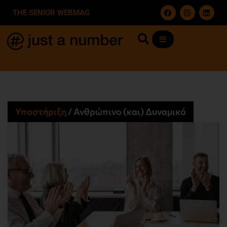
THE SENIOR WEBMAG
Υποστήριξη
/
Ανθρώπινο (και) Δυναμικό