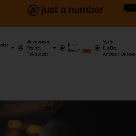
Τεύ
Ψυχαγωγία,
Υγεία,
Just a
ορίες
Τέχνες,
Ευεξία,
Book?
NEO
Πολιτισμός
Απόψεις Ομορφι