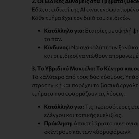
2. Οι Ειδικές Δυνάμεις στα Τμήματα (Dece
Εδώ, οι ειδικοί της AI είναι ενσωματωμέν
Κάθε τμήμα έχει τον δικό του «ειδικό».
Κατάλληλο για:
Εταιρίες με υψηλή ψη
το παν.
Κίνδυνος:
Να ανακαλύπτουν ξανά και
και οι ειδικοί να νιώθουν απομονωμέ
3. Το Υβριδικό Μοντέλο: Το Κέντρο και 
Το καλύτερο από τους δύο κόσμους. Υπάρχ
στρατηγική και παρέχει τα βασικά εργαλ
τμήματα που εφαρμόζουν τις λύσεις.
Κατάλληλο για:
Τις περισσότερες ετ
ελέγχου και τοπικής ευελιξίας.
Πρόκληση:
Απαιτεί άριστο συντονισμ
«κέντρου» και των «δορυφόρων».