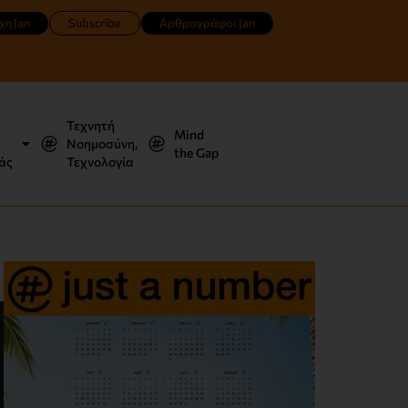
χη Jan
Subscribe
Αρθρογράφοι Jan
Τεχνητή
Mind
Νοημοσύνη,
the Gap
άς
Τεχνολογία