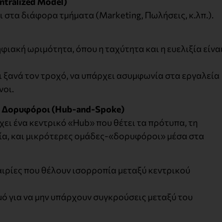
ntralized
Model
)
οι στα διάφορα τμήματα (Marketing, Πωλήσεις, κ.λπ.).
φιακή ωριμότητα, όπου η ταχύτητα και η ευελιξία είνα
 ξανά τον τροχό, να υπάρχει ασυμφωνία στα εργαλεία
νοι.
οι Δορυφόροι (Hub-and-Spoke)
ει ένα κεντρικό «Hub» που θέτει τα πρότυπα, τη
εία, και μικρότερες ομάδες-«δορυφόροι» μέσα στα
αιρίες που θέλουν ισορροπία μεταξύ κεντρικού
ό για να μην υπάρχουν συγκρούσεις μεταξύ του