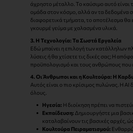
άχρηστο μέταλλο. Το καύσιμο αυτό είναι 
ομάδα στον κόσμο, αλλά αν τα δεδομένα σ
διαφορετικά τμήματα, το αποτέλεσμα θα ε
γκουρμέ γεύμα με χαλασμένα υλικά.
3. Η Τεχνολογία: Τα Σωστά Εργαλεία
Εδώ μπαίνει η επιλογή των κατάλληλων π
λύσεις ή θα χτίσετε τις δικές σας; Η από
προϋπολογισμό και τους ανθρώπους που έ
4. Οι Άνθρωποι και η Κουλτούρα: Η Καρδ
Αυτός είναι ο πιο κρίσιμος πυλώνας. Η AI 
όλους.
Ηγεσία:
Η διοίκηση πρέπει να πιστεύε
Εκπαίδευση:
Δημιουργήστε μια βασικ
καταλαβαίνουν τις βασικές αρχές, ώσ
Κουλτούρα Πειραματισμού:
Ενθαρρύν