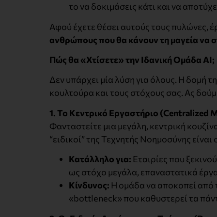
το να δοκιμάσεις κάτι και να αποτύχ
Αφού έχετε θέσει αυτούς τους πυλώνες, έ
ανθρώπους που θα κάνουν τη μαγεία να σ
Πώς θα «Χτίσετε» την Ιδανική Ομάδα
AI
;
Δεν υπάρχει μία λύση για όλους. Η δομή τ
κουλτούρα και τους στόχους σας. Ας δούμ
1. Το Κεντρικό Εργαστήριο (Centralized
M
Φανταστείτε μια μεγάλη, κεντρική κουζίνα
“ειδικοί” της Τεχνητής Νοημοσύνης είναι
Κατάλληλο για:
Εταιρίες που ξεκινού
ως στόχο μεγάλα, επαναστατικά έργα
Κίνδυνος:
Η ομάδα να αποκοπεί από τ
«bottleneck» που καθυστερεί τα πάν