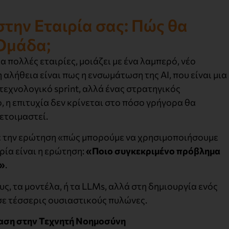
την Εταιρία σας: Πώς θα
 Ομάδα;
α πολλές εταιρίες, μοιάζει με ένα λαμπερό, νέο
αλήθεια είναι πως η ενσωμάτωση της AI, που είναι μια
 τεχνολογικό sprint, αλλά ένας στρατηγικός
 η επιτυχία δεν κρίνεται στο πόσο γρήγορα θα
ετοιμαστεί.
με την ερώτηση «πώς μπορούμε να χρησιμοποιήσουμε
ία είναι η ερώτηση:
«Ποιο συγκεκριμένο πρόβλημα
;»
.
ς, τα μοντέλα, ή τα LLMs, αλλά στη δημιουργία ενός
ε τέσσερις ουσιαστικούς πυλώνες.
βαση στην Τεχνητή Νοημοσύνη