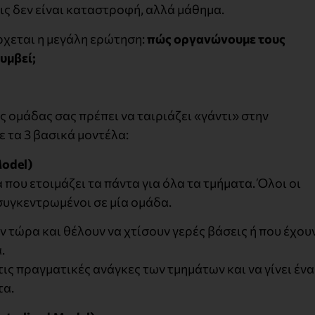
εις δεν είναι καταστροφή, αλλά μάθημα.
ρχεται η μεγάλη ερώτηση:
πώς οργανώνουμε τους
υμβεί;
ης ομάδας σας πρέπει να ταιριάζει «γάντι» στην
ε τα 3 βασικά μοντέλα:
odel
)
 που ετοιμάζει τα πάντα για όλα τα τμήματα. Όλοι οι
 συγκεντρωμένοι σε μία ομάδα.
ν τώρα και θέλουν να χτίσουν γερές βάσεις ή που έχου
.
ις πραγματικές ανάγκες των τμημάτων και να γίνει ένα
τα.