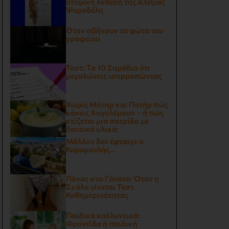
ατομική έκθεση της Αλεξίας
Ψαραδέλη
Όταν σβήνουν τα φώτα του
γραφείου
Τεστ: Τα 10 Σημάδια ότι
μεγαλώνεις ισορροπώντας
Χωρίς Μήτηρ και Πατήρ πώς
κάνεις Αυγολέμονο – ή πώς
κτίζεται μια πατρίδα με
δανεικά υλικά;
Μάλλον δεν έφταιγε ο
Καραμανλής…
Πόνος στο Γόνατο: Όταν η
Σκάλα γίνεται Τεστ
Καθημερινότητας
Παιδικά καλλυντικά:
Φροντίδα ή παιδική