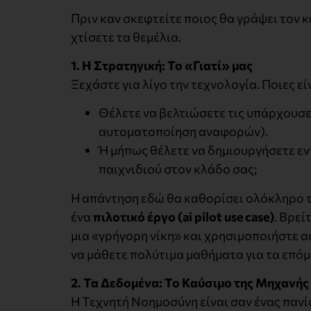
Πριν καν σκεφτείτε ποιος θα γράψει τον κ
χτίσετε τα θεμέλια.
1. Η Στρατηγική: Το «Γιατί» μας
Ξεχάστε για λίγο την τεχνολογία. Ποιες εί
Θέλετε να βελτιώσετε τις υπάρχουσες 
αυτοματοποίηση αναφορών).
Ή μήπως θέλετε να δημιουργήσετε εν
παιχνιδιού στον κλάδο σας;
Η απάντηση εδώ θα καθορίσει ολόκληρο το 
ένα
πιλοτικό έργο (
ai
pilot
use
case
)
. Βρεί
μια «γρήγορη νίκη» και χρησιμοποιήστε αυ
να μάθετε πολύτιμα μαθήματα για τα επόμ
2. Τα Δεδομένα: Το Καύσιμο της Μηχανής
Η Τεχνητή Νοημοσύνη είναι σαν ένας πανί