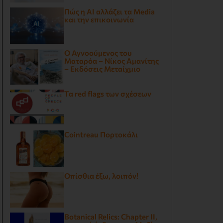
Πώς η AI αλλάζει τα Media
και την επικοινωνία
Ο Αγνοούμενος του
Ματαρόα – Νίκος Αμανίτης
– Εκδόσεις Μεταίχμιο
Τα red flags των σχέσεων
Cointreau Πορτοκάλι
Οπίσθια έξω, λοιπόν!
Botanical Relics: Chapter II,