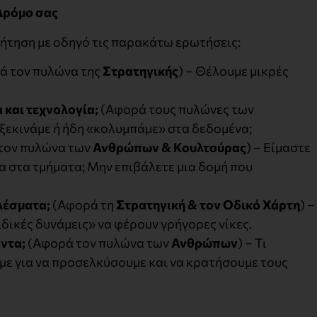
 Δρόμο σας
υζήτηση με οδηγό τις παρακάτω ερωτήσεις:
ά τον πυλώνα της
Στρατηγικής
) – Θέλουμε μικρές
 και τεχνολογία;
(Αφορά τους πυλώνες των
 ξεκινάμε ή ήδη «κολυμπάμε» στα δεδομένα;
τον πυλώνα των
Ανθρώπων & Κουλτούρας
) – Είμαστε
α στα τμήματα; Μην επιβάλετε μια δομή που
λέσματα;
(Αφορά τη
Στρατηγική & τον Οδικό Χάρτη
) –
ιδικές δυνάμεις» να φέρουν γρήγορες νίκες.
ντα;
(Αφορά τον πυλώνα των
Ανθρώπων
) – Τι
με για να προσελκύσουμε και να κρατήσουμε τους