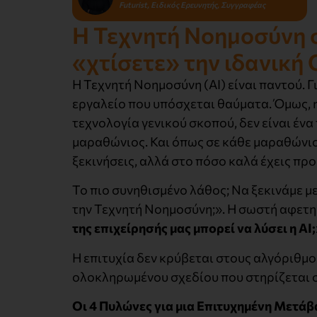
Futurist, Ειδικός Ερευνητής, Συγγραφέας
Η Τεχνητή Νοημοσύνη σ
«χτίσετε» την ιδανική
Η Τεχνητή Νοημοσύνη (AI) είναι παντού. Γι
εργαλείο που υπόσχεται θαύματα. Όμως, η 
τεχνολογία γενικού σκοπού, δεν είναι ένα
μαραθώνιος. Και όπως σε κάθε μαραθώνιο,
ξεκινήσεις, αλλά στο πόσο καλά έχεις προ
Το πιο συνηθισμένο λάθος; Να ξεκινάμε 
την Τεχνητή Νοημοσύνη;». Η σωστή αφετηρ
της επιχείρησής μας μπορεί να λύσει η
AI
Η επιτυχία δεν κρύβεται στους αλγόριθμου
ολοκληρωμένου σχεδίου που στηρίζεται σ
Οι 4 Πυλώνες για μια Επιτυχημένη Μετά