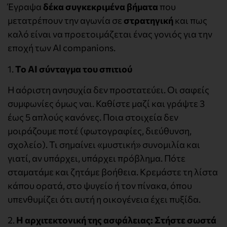
Έγραψα
δέκα συγκεκριμένα βήματα
που
μετατρέπουν την αγωνία σε
στρατηγική
και πως
καλό είναι να προετοιμάζεται ένας γονιός για την
εποχή των AI companions.
1.
Το ΑΙ σύνταγμα του σπιτιού
Η αόριστη ανησυχία δεν προστατεύει. Οι σαφείς
συμφωνίες όμως ναι. Καθίστε μαζί και γράψτε 3
έως 5 απλούς κανόνες. Ποια στοιχεία δεν
μοιράζουμε ποτέ (φωτογραφίες, διεύθυνση,
σχολείο). Τι σημαίνει «μυστική» συνομιλία και
γιατί, αν υπάρχει, υπάρχει πρόβλημα. Πότε
σταματάμε και ζητάμε βοήθεια. Κρεμάστε τη λίστα
κάπου ορατά, στο ψυγείο ή τον πίνακα, όπου
υπενθυμίζει ότι αυτή η οικογένεια έχει πυξίδα.
2.
Η αρχιτεκτονική της ασφάλειας: Στήστε σωστά