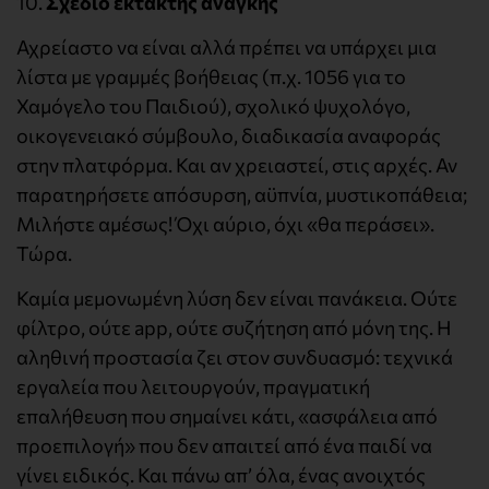
10.
Σχέδιο έκτακτης ανάγκης
Αχρείαστο να είναι αλλά πρέπει να υπάρχει μια
λίστα με γραμμές βοήθειας (π.χ. 1056 για το
Χαμόγελο του Παιδιού), σχολικό ψυχολόγο,
οικογενειακό σύμβουλο, διαδικασία αναφοράς
στην πλατφόρμα. Και αν χρειαστεί, στις αρχές. Αν
παρατηρήσετε απόσυρση, αϋπνία, μυστικοπάθεια;
Μιλήστε αμέσως! Όχι αύριο, όχι «θα περάσει».
Τώρα.
Καμία μεμονωμένη λύση δεν είναι πανάκεια. Ούτε
φίλτρο, ούτε app, ούτε συζήτηση από μόνη της. Η
αληθινή προστασία ζει στον συνδυασμό: τεχνικά
εργαλεία που λειτουργούν, πραγματική
επαλήθευση που σημαίνει κάτι, «ασφάλεια από
προεπιλογή» που δεν απαιτεί από ένα παιδί να
γίνει ειδικός. Και πάνω απ’ όλα, ένας ανοιχτός