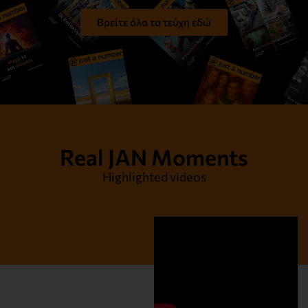
Βρείτε όλα τα τεύχη εδώ
Real JAN Moments
Highlighted videos