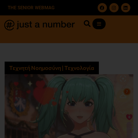
THE SENIOR WEBMAG
Τεχνητή Νοημοσύνη | Τεχνολογία