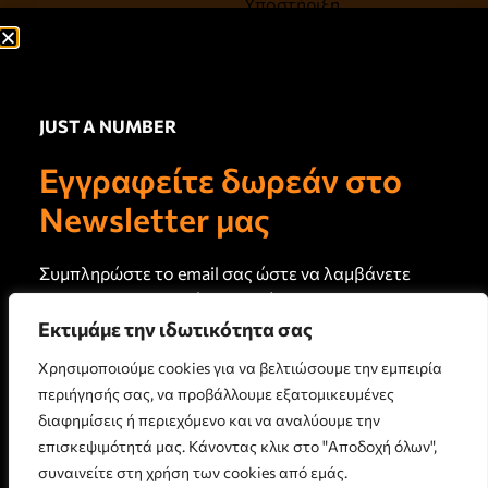
Υποστήριξη
Ψυχαγωγία, Τέχνες,
Πολιτισμός
Ευεξία, Υγεία, Αντιγήρανση
JUST A NUMBER
Σύνδεσμοι
Newsletter
Εγγραφείτε δωρεάν στο
Πρωτογενή άρθρα και
Σχετικά με εμάς
καινούργιο περιεχόμενο στο
Newsletter μας
email σας κάθε 15 ημέρες
Τεύχη Jan
Just a Note
Συμπληρώστε το email σας ώστε να λαμβάνετε
Επικοινωνία
το newsletter μας κάθε 15 ημέρες
Εκτιμάμε την ιδωτικότητα σας
Όροι Χρήσης
Χρησιμοποιούμε cookies για να βελτιώσουμε την εμπειρία
Πολιτική Απορρήτου
περιήγησής σας, να προβάλλουμε εξατομικευμένες
Πολιτική Cookies
διαφημίσεις ή περιεχόμενο και να αναλύουμε την
επισκεψιμότητά μας. Κάνοντας κλικ στο "Αποδοχή όλων",
ΕΓΓΡΑΦΗ
συναινείτε στη χρήση των cookies από εμάς.