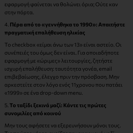
εφαρμογή φαίνεται να θολώνει όρια; Ούτε καν
στην πόρτα.
4.
Πέρα από το «γεννήθηκα το 1990»: Απαιτήστε
πραγματική επαλήθευση ηλικίας
Το checkbox «είμαι άνω των 13» είναι αστείο. Οι
συνέπειές του όμως δεν είναι. Για οποιαδήποτε
εφαρμογή με «ώριμες» λειτουργίες, ζητήστε
ισχυρή επαλήθευση: ταυτότητα γονέα, email
επιβεβαίωσης, έλεγχο πριν την πρόσβαση. Μην
αρκεστείτε στον λόγο ενός 11χρονου που πατάει
«1999» σε ένα drop-down menu.
5.
Το ταξίδι ξεκινά μαζί: Κάντε τις πρώτες
συνομιλίες από κοινού
Μην τους αφήσετε να εξερευνήσουν μόνοι τους.