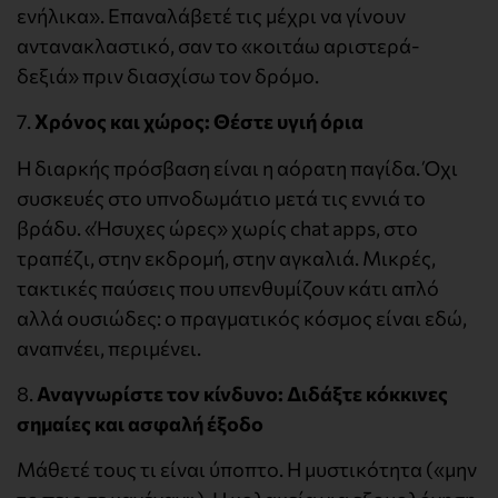
ενήλικα». Επαναλάβετέ τις μέχρι να γίνουν
αντανακλαστικό, σαν το «κοιτάω αριστερά-
δεξιά» πριν διασχίσω τον δρόμο.
7.
Χρόνος και χώρος: Θέστε υγιή όρια
Η διαρκής πρόσβαση είναι η αόρατη παγίδα. Όχι
συσκευές στο υπνοδωμάτιο μετά τις εννιά το
βράδυ. «Ήσυχες ώρες» χωρίς chat apps, στο
τραπέζι, στην εκδρομή, στην αγκαλιά. Μικρές,
τακτικές παύσεις που υπενθυμίζουν κάτι απλό
αλλά ουσιώδες: ο πραγματικός κόσμος είναι εδώ,
αναπνέει, περιμένει.
8.
Αναγνωρίστε τον κίνδυνο: Διδάξτε κόκκινες
σημαίες και ασφαλή έξοδο
Μάθετέ τους τι είναι ύποπτο. Η μυστικότητα («μην