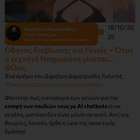
18/10/20
Δημήτρης Δημητριάδης |
TheFutureCats
25
Futurist, Ειδικός Ερευνητής, Συγγραφέας
Οδηγός Επιβίωσης για Γονείς – Όταν
η τεχνητή Νοημοσύνη γίνεται…
Φίλος.
Ένα άρθρο του Δημήτρη Δημητριάδη, Futurist,
TheFutureCats Innovation Consultancy
Φαίνεται πως η ανησυχία των γονιών για την
επαφή των παιδιών τους με ΑΙ
chatbots
είναι
μεγάλη, ωστόσο δεν είναι μόνοι σε αυτό. Αντί για
θεωρίες, λοιπόν, ήρθε η ώρα της πρακτικής
δράσης!