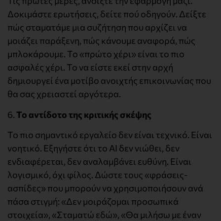
Τις πρώτες μέρες, ανοίξτε την εφαρμογή μαζί.
Δοκιμάστε ερωτήσεις, δείτε πού οδηγούν. Δείξτε
πώς σταματάμε μια συζήτηση που αρχίζει να
μοιάζει παράξενη, πώς κάνουμε αναφορά, πώς
μπλοκάρουμε. Το «πρώτο χέρι» είναι το πιο
ασφαλές χέρι. Το να είστε εκεί στην αρχή
δημιουργεί ένα μοτίβο ανοιχτής επικοινωνίας που
θα σας χρειαστεί αργότερα.
6.
Το αντίδοτο της κριτικής σκέψης
Το πιο σημαντικό εργαλείο δεν είναι τεχνικό. Είναι
νοητικό. Εξηγήστε ότι το AI δεν νιώθει, δεν
ενδιαφέρεται, δεν αναλαμβάνει ευθύνη. Είναι
λογισμικό, όχι φίλος. Δώστε τους «φράσεις-
ασπίδες» που μπορούν να χρησιμοποιήσουν ανά
πάσα στιγμή: «Δεν μοιράζομαι προσωπικά
στοιχεία», «Σταματώ εδώ», «Θα μιλήσω με έναν