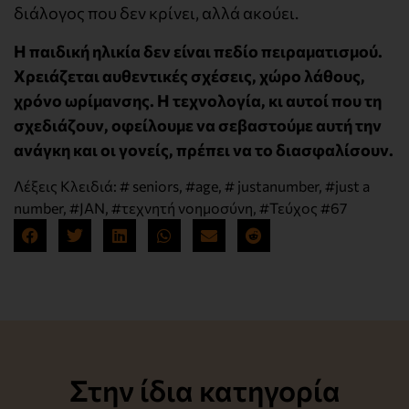
διάλογος που δεν κρίνει, αλλά ακούει.
Η παιδική ηλικία δεν είναι πεδίο πειραματισμού.
Χρειάζεται αυθεντικές σχέσεις, χώρο λάθους,
χρόνο ωρίμανσης. Η τεχνολογία, κι αυτοί που τη
σχεδιάζουν, οφείλουμε να σεβαστούμε αυτή την
ανάγκη και οι γονείς, πρέπει να το διασφαλίσουν.
Λέξεις Κλειδιά:
# seniors
,
#age
,
# justanumber
,
#just a
number
,
#JAN
,
#τεχνητή νοημοσύνη
,
#Τεύχος #67
Στην ίδια κατηγορία