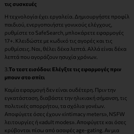
τις συσκευές
Η τεχνολογία έχει εργαλεία. Δημιουργήστε προφίλ
παιδιού, ενεργοποιήστε γονικούς ελέγχους,
ρυθμίστε το SafeSearch, μπλοκάρετε εφαρμογές
17+. Κλειδώστε με κωδικό τις αγορές και τις
ρυθμίσεις. Ναι, θέλει δέκα λεπτά. Αλλά είναι δέκα
λεπτά που αγοράζουν ησυχία χρόνων.
3.
Το τεστ εισόδου: Ελέγξτε τις εφαρμογές πριν
μπουν στο σπίτι
Καμία εφαρμογή δεν είναι ουδέτερη. Πριν την
εγκατάσταση, διαβάστε την ηλικιακή σήμανση, τις
πολιτικές απορρήτου, τα σχόλια γονέων.
Αποφύγετε όσες έχουν «intimacy meters», NSFW
λειτουργίες ή «adult modes». Αποφύγετε και όσες
κρύβονται πίσω από ασαφές age-gating. Αν μια