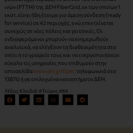
ινών (FTTH) της ΔΕΗ FiberGrid, εκ των οποίων 1
εκατ. είναι ήδη έτοιμα για άμεση σύνδεση (ready
for service) σε 42 περιοχές, ενώ επεκτείνεται
συνεχώς σε νέες πόλεις και γειτονιές. Οι
ενδιαφερόμενοι μπορούν να ενημερωθούν
αναλυτικά, να ελέγξουν τη διαθεσιμότητα στο
σπίτι ή το γραφείο τους και να ενεργοποιήσουν
εύκολα τις υπηρεσίες που επιθυμούν στην
ιστοσελίδα
www.dei.gr/fiber
, τηλεφωνικά στο
13870 ή σε επιλεγμένα καταστήματα ΔΕΗ.
Λέξεις Κλειδιά:
#Τεύχος #84