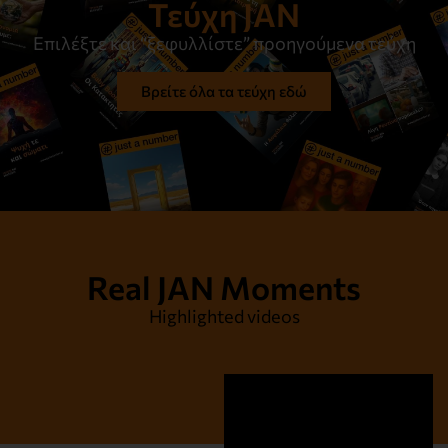
Τεύχη JAN
Επιλέξτε και “ξεφυλλίστε” προηγούμενα τεύχη
Βρείτε όλα τα τεύχη εδώ
Real JAN Moments
Highlighted videos