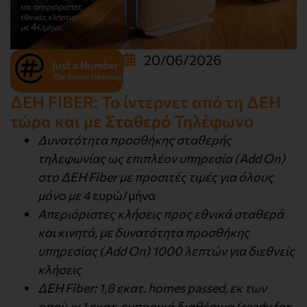
20/06/2026
Just a Number
The Senior Webmag
ΔΕΗ FIBER: Το ίντερνετ από τη ΔΕΗ
τώρα και με Σταθερό Τηλέφωνο
Δυνατότητα προσθήκης σταθερής
τηλεφωνίας ως επιπλέον υπηρεσία (Add On)
στο ΔΕΗ Fiber με προσιτές τιμές για όλους
μόνο με 4
ευρώ/μήνα
Απεριόριστες κλήσεις προς εθνικά σταθερά
και κινητά, με δυνατότητα προσθήκης
υπηρεσίας (Add On) 1000 λεπτών για διεθνείς
κλήσεις
ΔΕΗ Fiber: 1,8 εκατ. homes passed, εκ των
οποίων 1 εκατ. εμπορικά διαθέσιμα (ready for