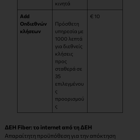
κινητά
Add
€ 10
On
διεθνών
Πρόσθετη
κλήσεων
υπηρεσία με
1000 λεπτά
για διεθνείς
κλήσεις
προς
σταθερά σε
35
επιλεγμένου
ς
προορισμού
ς
ΔΕΗ Fiber: το internet από τη ΔΕΗ
Απαραίτητη προϋπόθεση για την απόκτηση