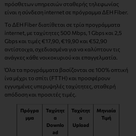
πρόσθετων υπηρεσιών σταθερής τηλεφωνίας
είναι η σύνδεση internet σε πρόγραμμα ΔΕΗ Fiber.
Το ΔΕΗ Fiber διατίθεται σε τρία προγράμματα
internet, με ταχύτητες 500 Mbps, 1 Gbps και 2,5
Gbps και τιμές €17,90, €19,90 και €52,90
αντίστοιχα, σχεδιασμένα για να καλύπτουν τις
ανάγκες κάθε νοικοκυριού και επαγγελματία.
Όλα τα προγράμματα βασίζονται σε 100% οπτική
ίνα μέχρι το σπίτι (FTTH) και προσφέρουν
εγγυημένες υπερυψηλές ταχύτητες, σταθερή
απόδοση και προσιτές τιμές.
Πρόγρα
Ταχύτητ
Ταχύτητ
Μηνιαία
μμα
α
α
Τιμή
Downlo
Upload
ad