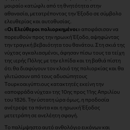
μοιραίο κατώφλι από τη θνητότητα στην
αθανασία, μετατρέποντας την Έξοδο σε σύμβολο
ελευθερίας και αυτοθυσίας.
«
Οι Ελεύθεροι πολιορκημένοι
» αποφάσισαν να
πορευθούν προς την ηρωική Έξοδο, αψηφώντας
την τραγική βεβαιότητα του θανάτου. Στη σκιά της
νύχτας αγκαλιασμένοι, άφησαν πίσω τους τα τείχη
της ιερής Πόλης με την ελπίδα και τη βαθιά πίστη
ότι θα διαφύγουν τον κλοιό της πολιορκίας και θα
γλιτώσουν από τους αδυσώπητους
Τουρκοαιγύπτιους κατακτητές εκείνη την
«αποφράδα νύχτα» της 10ης προς 11ης Απριλίου
του 1826. Την ύστατη ώρα όμως, η προδοσία
ανέτρεψε τα πάντα και η ηρωική Έξοδος
μετετράπη σε ανελέητη σφαγή.
Το παλίμψηστο αυτό ανθολόγιο εικόνων και