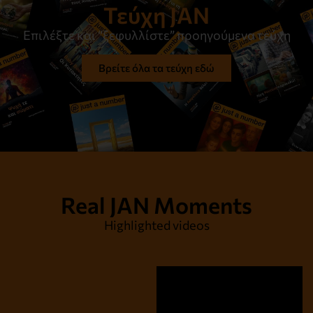
Τεύχη JAN
Επιλέξτε και “ξεφυλλίστε” προηγούμενα τεύχη
Βρείτε όλα τα τεύχη εδώ
Real JAN Moments
Highlighted videos