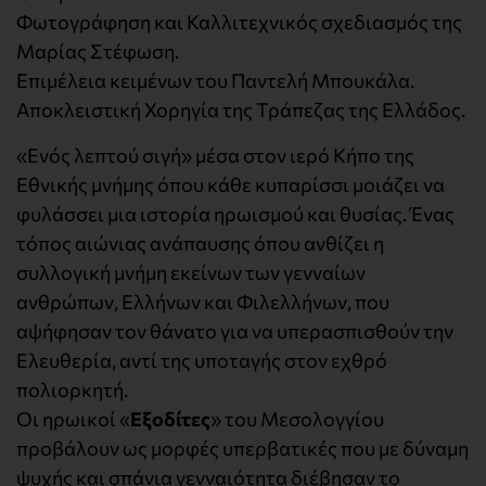
Φωτογράφηση και Καλλιτεχνικός σχεδιασμός της
Μαρίας Στέφωση.
Επιμέλεια κειμένων του Παντελή Μπουκάλα.
Αποκλειστική Χορηγία της Τράπεζας της Ελλάδος.
«Ενός λεπτού σιγή» μέσα στον ιερό Κήπο της
Εθνικής μνήμης όπου κάθε κυπαρίσσι μοιάζει να
φυλάσσει μια ιστορία ηρωισμού και θυσίας. Ένας
τόπος αιώνιας ανάπαυσης όπου ανθίζει η
συλλογική μνήμη εκείνων των γενναίων
ανθρώπων, Ελλήνων και Φιλελλήνων, που
αψήφησαν τον θάνατο για να υπερασπισθούν την
Ελευθερία, αντί της υποταγής στον εχθρό
πολιορκητή.
Οι ηρωικοί «
Εξοδίτες
» του Μεσολογγίου
προβάλουν ως μορφές υπερβατικές που με δύναμη
ψυχής και σπάνια γενναιότητα διέβησαν το