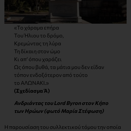
«Το χάραμα επήρα
Του Ήλιου το δρόμο,
Κρεμώντας τη λύρα
Τη δίκαιη στον ώμο
Κι απ’ όπου χαράζει
Ως όπου βυθά, τα μάτια μου δεν είδαν
τόπον ενδοξότερον από τούτο
το ΑΛΩΝΑΚΙ.»
(Σχεδίασμα Ά)
Ανδριάντας του Lord Byron στον Κήπο
των Ηρώων (φωτό Μαρία Στέφωση)
Η παρουσίαση του συλλεκτικού τόμου την οποία