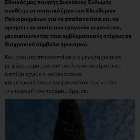
Εθνικός μας ποιητής Διονύσιος Σολωμός
συνθέτει το ποιητικό έργο των Ελεύθερων
Πολιορκημένων για να απαθανατίσει και να
υμνήσει την ουσία των τραγικών γεγονότων,
μετουσιώνοντας τους εμβληματικούς στίχους σε
διαχρονικό σύμβολο ηρωισμού.
Και ιδού μες στην καπνίλα μια μεγάλη γυναίκα
με φόρεμα μαύρο σαν του λαγού το αίμα όπου
η σπίθα έγγιζε κι εσβενότουνε
και με φωνή που μου εφαίνονταν πως νικάει
την ταραχή του πολέμου άρχισε: