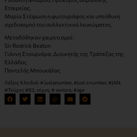
Εταιρείας.
Μαρία Στέφωση η φωτογράφος και υπεύθυνη
σχεδιασμού του συλλεκτικού λευκώματος.
Μεταδόθηκαν χαιρετισμοί:
Sir Rodrick Beaton
Γιάννη Στουρνάρα, Διοικητής της Τράπεζας της
Ελλάδος
Παντελής Μπουκάλας
Λέξεις Κλειδιά:
# justanumber
,
#just a number
,
#JAN
,
#Τεύχος #83
,
τέχνη
,
# seniors
,
#age