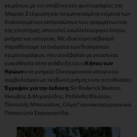
κειμένων, με τις υποβλητικές φωτογραφίες της
Μαρίας Στέφωση και τα εμπνευσμένα κείμενα των
διακεκριμένων εκπροσώπων των γραμμάτων και
της επιστήμης, αποτελεί «συλλείτουργο» λόγου,
μνήμης και ιστορίας. Με ιδιαίτερο σεβασμό
παραθέτουμε τα ονόματα των διαπρεπών
κειμενογράφων, που συνέβαλαν με γνώση και
ευαισθησία στην ανάδειξη του «
Κήπου των
Ηρώων
» σε μνημείο Οικουμενικού ιστορικού
συμβολισμού ως «κιβωτό μνήμης» και αυτοθυσίας.
Έγραψαν για την έκδοση:
Sir Roderick Beaton,
Ιάκωβος Δ.Μιχαηλίδης, Ροδάνθη Φλώρου,
Παντελής Μπουκάλας, Ολγα Γιαννακογεώργου και
Παναγιώτα Σαραγκανίδα.