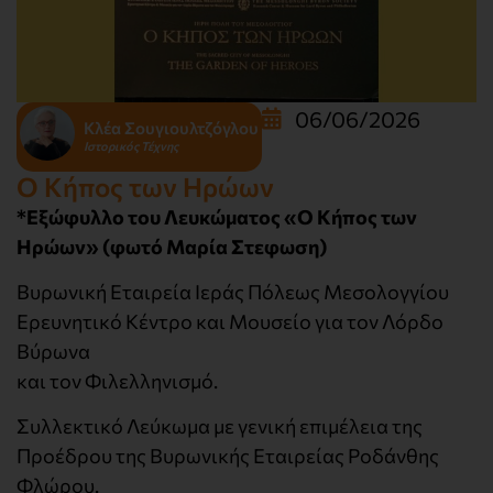
06/06/2026
Κλέα Σουγιουλτζόγλου
Ιστορικός Τέχνης
Ο Κήπος των Ηρώων
*Εξώφυλλο του Λευκώματος «Ο Κήπος των
Ηρώων» (φωτό Μαρία Στεφωση)
Βυρωνική Εταιρεία Ιεράς Πόλεως Μεσολογγίου
Ερευνητικό Κέντρο και Μουσείο για τον Λόρδο
Βύρωνα
και τον Φιλελληνισμό.
Συλλεκτικό Λεύκωμα με γενική επιμέλεια της
Προέδρου της Βυρωνικής Εταιρείας Ροδάνθης
Φλώρου.