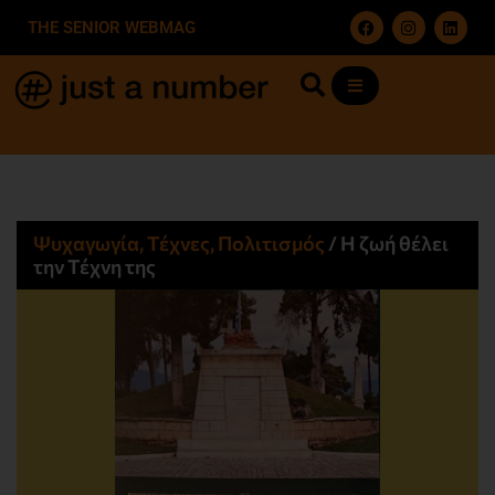
THE SENIOR WEBMAG
Ψυχαγωγία, Τέχνες, Πολιτισμός
/
Η ζωή θέλει
την Τέχνη της