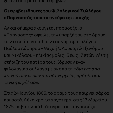
ξεκινά από μια παρέα εφήβων.
Οι έφηβοι ιδρυτές του Φιλολογικού Συλλόγου
«Παρνασσός» και το πνεύμα της εποχής
Αν και σήμερα ακούγεται παράδοξο, ο
«Παρνασσός» οφείλει την ύπαρξή του στο όραμα
των τεσσάρων παιδιών του νομισματολόγου
Παύλου Λάμπρου –Μιχαήλ, Λουκά, Αλέξανδρου
και Νικόλαου– ηλικίας μόλις 15 έως 17 ετών. Με τη
στήριξη του πατέρα τους, ίδρυσαν έναν
φιλολογικό σύλλογο με σκοπό τη «
διά της από
κοινού των μελών αυτού ενεργείας πρόοδο και
γενική ωφέλεια
».
Στις 24 Ιουνίου 1865, το όραμά τους παίρνει σάρκα
και οστά. Δέκα χρόνια αργότερα, στις 17 Μαρτίου
1875, με βασιλικό διάταγμα, ο «Παρνασσός»