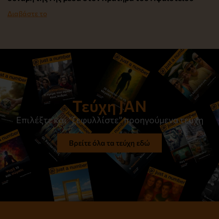
Διαβάστε το
Τεύχη JAN
Επιλέξτε και “ξεφυλλίστε” προηγούμενα τεύχη
Βρείτε όλα τα τεύχη εδώ