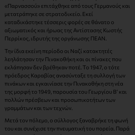
«Παρνασσού» επιτάχθηκε από τους Γερμανούς και
μετατράπηκε σε στρατοδικείο. Εκεί
καταδικάστηκε τέσσερις φορές σε θάνατο ο
αξιωματικός και ήρωας της Αντίστασης Κωστής
Περρίκος, ιδρυτής της οργάνωσης ΠΕΑΝ.
Την ίδια εκείνη περίοδο οι Ναζί κατακτητές
λεηλάτησαν την Πινακοθήκη και οι πίνακες που
εκλάπησαν δεν βρέθηκαν ποτέ. Το 1947, ο τότε
πρόεδρος Καραβίας ανασύνταξε τη συλλογή των
πινάκων και εγκαινίασε την Πινακοθήκη στη νέα
της μορφή το 1949, παρουσία του Γεωργίου Β’ και
πολλών πρέσβεων και προσωπικοτήτων των
γραμμάτων και των τεχνών.
Μετά τον πόλεμο, ο σύλλογος ξαναβρήκε τη φωνή
του και συνέχισε την πνευματική του πορεία. Παρά