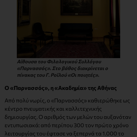
Αίθουσα του Φιλολογικού Συλλόγου
«Παρνασσός». Στο βάθος διακρίνεται ο
πίνακας του Γ. Ροϊλού «Οι ποιητές».
Ο «Παρνασσός», η «Ακαδημία» της Αθήνας
Από πολύ νωρίς, ο «Παρνασσός» καθιερώθηκε ως
κέντρο πνευματικής και καλλιτεχνικής
δημιουργίας. Ο αριθμός των μελών του αυξανόταν
εντυπωσιακά: από περίπου 300 τον πρώτο χρόνο
λειτουργίας του έφτασε να ξεπερνά τα 1.000 το