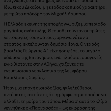
αναγνωρίζεται επισήμως ως Νομικό Πρόσωπο
Ιδιωτικού Δικαίου, μη κερδοσκοπικού χαρακτήρα,
με πρώτο πρόεδρο τον Μιχαήλ Λάμπρου.
Η Ελλάδα εκείνης της εποχής γνώριζε μια περίοδο
ραγδαίας ανάπτυξης. Θεσμοθετούνταν οι πρώτες
λειτουργίες του κράτους, οργανωνόταν ο
στρατός, εκτελούνταν δημόσια έργα. Ο νεαρός
βασιλιάς Γεώργιος Α΄ είχε ήδη φέρει το μεγάλο
«δώρο» της Επτανήσου, ενώ πλούσιοι ομογενείς
εγκαθίσταντο στην Αθήνα, χτίζοντας τα
εντυπωσιακά νεοκλασικά της λεωφόρου
Βασιλίσσης Σοφίας.
Ήταν μια εποχή αισιοδοξίας, φιλελεύθερου
πνεύματος και πίστης ότι η μόρφωση μπορούσε να
αλλάξει τη μοίρα του τόπου. Μέσα σ’ αυτό το κλίμα
γεννήθηκε ο «Παρνασσός» – ως έκφραση της