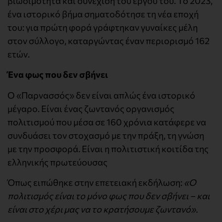
βιωσιμότητα και συνέχιση του έργου του. Το 2023,
ένα ιστορικό βήμα σηματοδότησε τη νέα εποχή
του: για πρώτη φορά γράφτηκαν γυναίκες μέλη
στον σύλλογο, καταργώντας έναν περιορισμό 162
ετών.
Ένα φως που δεν σβήνει
Ο «Παρνασσός» δεν είναι απλώς ένα ιστορικό
μέγαρο. Είναι ένας ζωντανός οργανισμός
πολιτισμού που μέσα σε 160 χρόνια κατάφερε να
συνδυάσει τον στοχασμό με την πράξη, τη γνώση
με την προσφορά. Είναι η πολιτιστική κοιτίδα της
ελληνικής πρωτεύουσας
Όπως ειπώθηκε στην επετειακή εκδήλωση:
«Ο
πολιτισμός είναι το μόνο φως που δεν σβήνει – και
είναι στο χέρι μας να το κρατήσουμε ζωντανό».