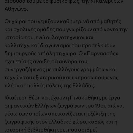
αίθουσά του με το φυσικό φως, την «Γκαλερί των
Αθηνών».
Οι χώροι του γεμίζουν καθημερινά από μαθητές
και σχολικές ομάδες που γνωρίζουν από κοντά την
ιστορία του, ενώ οι λογοτεχνικοί και
καλλιτεχνικοί διαγωνισμοί του προσελκύουν
δημιουργούς απ’ όλη τη χώρα. Ο «Παρνασσός»
έχει επίσης ανοίξει τα σύνορά του,
συνεργαζόμενος με συλλόγους γραμμάτων και
τεχνών του εξωτερικού και εκπροσωπούμενος
πλέον σε πολλές πόλεις της Ελλάδας.
Ιδιαίτερη θέση κατέχουν η Πινακοθήκη, με έργα
σημαντικών Ελλήνων ζωγράφων του 19ου αιώνα,
μέσω των οποίων απεικονίζεται η εξέλιξη της
ζωγραφικής στον ελλαδικό χώρο, καθώς και η
ιστορική βιβλιοθήκη του, που αριθμεί