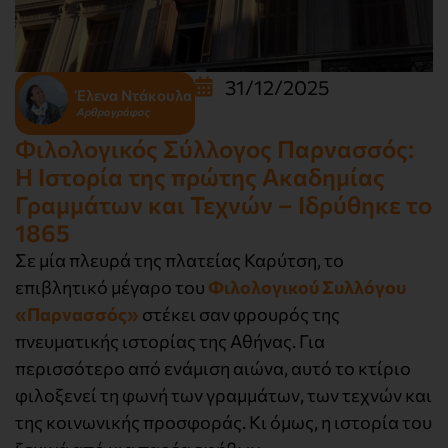
31/12/2025
Έλενα Ντάκουλα
Αρθρογράφος
Φιλολογικός Σύλλογος Παρνασσός:
Η Ιστορία της πρώτης Ακαδημίας
Γραμμάτων και Τεχνών – Ιδρύθηκε το
1865
Σε μία πλευρά της πλατείας Καρύτση, το
επιβλητικό μέγαρο του
Φιλολογικού Συλλόγου
«Παρνασσός»
στέκει σαν φρουρός της
πνευματικής ιστορίας της Αθήνας. Για
περισσότερο από ενάμιση αιώνα, αυτό το κτίριο
φιλοξενεί τη φωνή των γραμμάτων, των τεχνών και
της κοινωνικής προσφοράς. Κι όμως, η ιστορία του