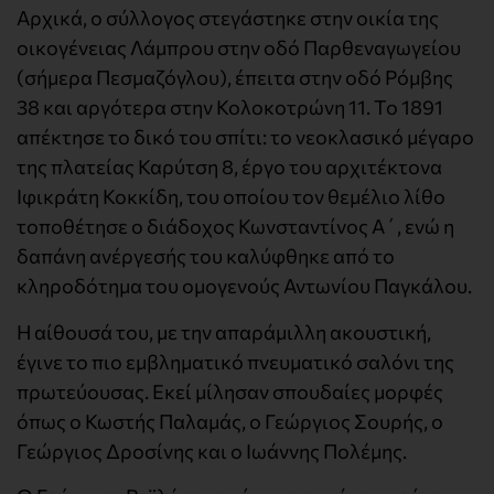
Αρχικά, ο σύλλογος στεγάστηκε στην οικία της
οικογένειας Λάμπρου στην οδό Παρθεναγωγείου
(σήμερα Πεσμαζόγλου), έπειτα στην οδό Ρόμβης
38 και αργότερα στην Κολοκοτρώνη 11. Το 1891
απέκτησε το δικό του σπίτι: το νεοκλασικό μέγαρο
της πλατείας Καρύτση 8, έργο του αρχιτέκτονα
Ιφικράτη Κοκκίδη, του οποίου τον θεμέλιο λίθο
τοποθέτησε ο διάδοχος Κωνσταντίνος Α΄, ενώ η
δαπάνη ανέργεσής του καλύφθηκε από το
κληροδότημα του ομογενούς Αντωνίου Παγκάλου.
Η αίθουσά του, με την απαράμιλλη ακουστική,
έγινε το πιο εμβληματικό πνευματικό σαλόνι της
πρωτεύουσας. Εκεί μίλησαν σπουδαίες μορφές
όπως ο Κωστής Παλαμάς, ο Γεώργιος Σουρής, ο
Γεώργιος Δροσίνης και ο Ιωάννης Πολέμης.