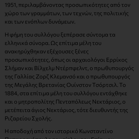
1951, περιλαμβάνοντας προσωπικότητες από τον
χώρο των γραμμάτων, των τεχνών, της πολιτικής
και των ενόπλων δυνάμεων.
Η φήμη του συλλόγου ξεπέρασε σύντομα τα
ελληνικά σύνορα. Ως επίτιμα μέλη του
ανακηρύχθηκαν εξέχουσες ξένες
προσωπικότητες, όπως οι αρχαιολόγοι Ερρίκος
Σλήμαν και Βίλχελμ Ντέρπφελντ, ο πρωθυπουργός
της Γαλλίας Ζορζ Κλεμανσό και ο πρωθυπουργός
της Μεγάλης Βρετανίας Ουίνστον Τσόρτσιλ. Το
1884, στα επίτιμα μέλη του συλλόγου εντάχθηκε
και ο μητροπολίτης Πενταπόλεως Νεκτάριος, ο
μετέπειτα άγιος Νεκτάριος, τότε διευθυντής της
Ριζαρείου Σχολής.
Η αποδοχή από τον ιστορικό Κωνσταντίνο