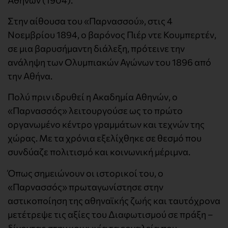
Στην αίθουσα του «Παρνασσού», στις 4
Νοεμβρίου 1894, ο βαρόνος Πιέρ ντε Κουμπερτέν,
σε μια βαρυσήμαντη διάλεξη, πρότεινε την
ανάληψη των Ολυμπιακών Αγώνων του 1896 από
την Αθήνα.
Πολύ πριν ιδρυθεί η Ακαδημία Αθηνών, ο
«Παρνασσός» λειτουργούσε ως το πρώτο
οργανωμένο κέντρο γραμμάτων και τεχνών της
χώρας. Με τα χρόνια εξελίχθηκε σε θεσμό που
συνδύαζε πολιτισμό και κοινωνική μέριμνα.
Όπως σημειώνουν οι ιστορικοί του, ο
«Παρνασσός» πρωταγωνίστησε στην
αστικοποίηση της αθηναϊκής ζωής και ταυτόχρονα
μετέτρεψε τις αξίες του Διαφωτισμού σε πράξη –
δίνοντας στην κοινωνία τα εργαλεία που