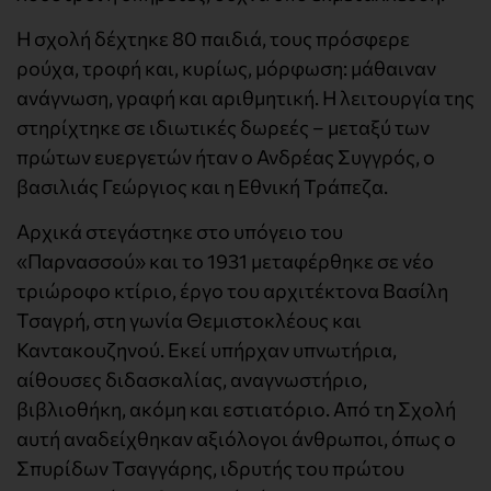
Η σχολή δέχτηκε 80 παιδιά, τους πρόσφερε
ρούχα, τροφή και, κυρίως, μόρφωση: μάθαιναν
ανάγνωση, γραφή και αριθμητική. Η λειτουργία της
στηρίχτηκε σε ιδιωτικές δωρεές – μεταξύ των
πρώτων ευεργετών ήταν ο Ανδρέας Συγγρός, ο
βασιλιάς Γεώργιος και η Εθνική Τράπεζα.
Αρχικά στεγάστηκε στο υπόγειο του
«Παρνασσού» και το 1931 μεταφέρθηκε σε νέο
τριώροφο κτίριο, έργο του αρχιτέκτονα Βασίλη
Τσαγρή, στη γωνία Θεμιστοκλέους και
Καντακουζηνού. Εκεί υπήρχαν υπνωτήρια,
αίθουσες διδασκαλίας, αναγνωστήριο,
βιβλιοθήκη, ακόμη και εστιατόριο. Από τη Σχολή
αυτή αναδείχθηκαν αξιόλογοι άνθρωποι, όπως ο
Σπυρίδων Τσαγγάρης, ιδρυτής του πρώτου