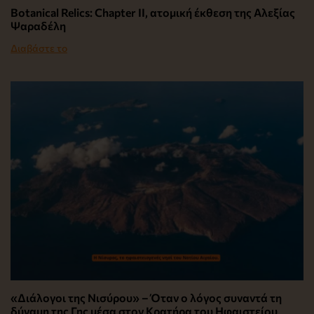
Botanical Relics: Chapter II, ατομική έκθεση της Αλεξίας
Ψαραδέλη
Διαβάστε το
«Διάλογοι της Νισύρου» – Όταν ο λόγος συναντά τη
δύναμη της Γης μέσα στον Κρατήρα του Ηφαιστείου