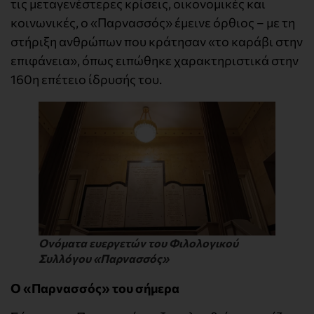
τις μεταγενέστερες κρίσεις, οικονομικές και
κοινωνικές, ο «Παρνασσός» έμεινε όρθιος – με τη
στήριξη ανθρώπων που κράτησαν «το καράβι στην
επιφάνεια», όπως ειπώθηκε χαρακτηριστικά στην
160η επέτειο ίδρυσής του.
Ονόματα ευεργετών του Φιλολογικού
Συλλόγου «Παρνασσός»
Ο «Παρνασσός» του σήμερα