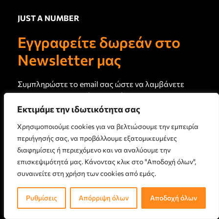
Εγγραφείτε δωρεάν στο Newsletter
Πρωτογενή άρθρα και καινούργιο περιεχόμενο στο email σας
JUST A NUMBER
κάθε 15 ημέρες
Εγγραφείτε δωρεάν στο
Newsletter μας
Συμπληρώστε το email σας ώστε να λαμβάνετε
το newsletter μας κάθε 15 ημέρες
Ακολουθήστε μας
Εκτιμάμε την ιδωτικότητα σας
Χρησιμοποιούμε cookies για να βελτιώσουμε την εμπειρία
Ακολουθήστε το κανάλι μας στο Youtube
εδώ
περιήγησής σας, να προβάλλουμε εξατομικευμένες
διαφημίσεις ή περιεχόμενο και να αναλύουμε την
επισκεψιμότητά μας. Κάνοντας κλικ στο "Αποδοχή όλων",
ΕΓΓΡΑΦΗ
συναινείτε στη χρήση των cookies από εμάς.
Ρυθμίσεις
Απόρριψη όλων
Αποδοχή όλων
Άρθρα Τρέχοντος Τεύχους