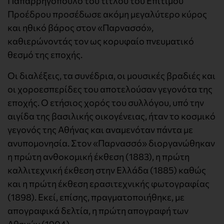
Παπαρρηγόπουλο του τίτλου του Επίτιμου
Προέδρου προσέδωσε ακόμη μεγαλύτερο κύρος
και ηθικό βάρος στον «Παρνασσό»,
καθιερώνοντάς τον ως κορυφαίο πνευματικό
θεσμό της εποχής.
Οι διαλέξεις, τα συνέδρια, οι μουσικές βραδιές και
οι χοροεσπερίδες του αποτελούσαν γεγονότα της
εποχής. Ο ετήσιος χορός του συλλόγου, υπό την
αιγίδα της βασιλικής οικογένειας, ήταν το κοσμικό
γεγονός της Αθήνας και αναμενόταν πάντα με
ανυπομονησία. Στον «Παρνασσό» διοργανώθηκαν
η πρώτη ανθοκομική έκθεση (1883), η πρώτη
καλλιτεχνική έκθεση στην Ελλάδα (1885) καθώς
και η πρώτη έκθεση ερασιτεχνικής φωτογραφίας
(1898). Εκεί, επίσης, πραγματοποιήθηκε, με
απογραφικά δελτία, η πρώτη απογραφή των
Αθηνών (1904).