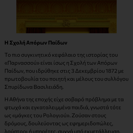
Η Σχολή Απόρων Παίδων
Το πιο συγκινητικό κεφάλαιο της ιστορίας του
«Παρνασσού» είναι ίσως η Σχολή των Απόρων
Παίδων, που ιδρύθηκε στις 3 Δεκεμβρίου 1872 με
πρωτοβουλία του ποιητή και μέλους του συλλόγου
Σπυρίδωνα Βασιλειάδη.
Η Αθήνα της εποχής είχε σοβαρό πρόβλημα με τα
φτωχά και εγκαταλειμμένα παιδιά, γνωστά τότε
ως «μάγκες του Ρολογιού». Ζούσαν στους
δρόμους, δουλεύοντας ως εφημεριδοπώλες,
λούστροι ή υπηρέτες, συχνά υπό εκμετάλλευση.