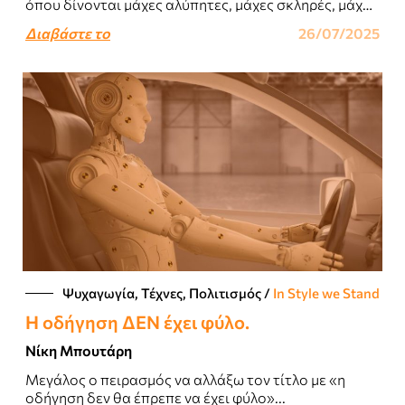
όπου δίνονται μάχες αλύπητες, μάχες σκληρές, μάχες
έως εσχάτων...
Διαβάστε το
26/07/2025
Ψυχαγωγία, Τέχνες, Πολιτισμός
/
In Style we Stand
Η οδήγηση ΔΕΝ έχει φύλο.
Νίκη Μπουτάρη
Μεγάλος ο πειρασμός να αλλάξω τον τίτλο με «η
οδήγηση δεν θα έπρεπε να έχει φύλο»...