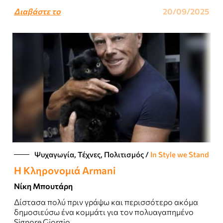
αποσπώμενος, για να πλένεται και να..
Διαβάστε το
20/09/2025
Ψυχαγωγία, Τέχνες, Πολιτισμός
/
In Style we Stand
Η Κληρονομιά Armani
Νίκη Μπουτάρη
Δίστασα πολύ πριν γράψω και περισσότερο ακόμα
δημοσιεύσω ένα κομμάτι για τον πολυαγαπημένο
Signore Giorgio...