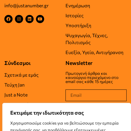
info@justanumber.gr
Ενημέρωση
Ιστορίες
Υποστήριξη
Ψυχαγωγία, Τέχνες,
Πολιτισμός
Ευεξία, Υγεία, Αντιγήρανση
Σύνδεσμοι
Newsletter
Πρωτογενή άρθρα και
Σχετικά με εμάς
καινούργιο περιεχόμενο στο
email σας κάθε 15 ημέρες
Τεύχη Jan
Just a Note
Επικοινωνία
Εκτιμάμε την ιδωτικότητα σας
Όροι Χρήσης
Χρησιμοποιούμε cookies για να βελτιώσουμε την εμπειρία
Πολιτική Απορρήτου
περιήγησής σας, να προβάλλουμε εξατομικευμένες