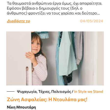
Τα θαυμαστά ανθρώπινα έργα όμως, όχι απαραίτητα.
Εφόσον βέβαια ο δημιουργός τους (δηλ. ο
άνθρωπος) φροντίζει να τους χαρίσει και δεύτερο
και τρίτο και άπειρους κύκλους ζωής...
Διαβάστε το
04/05/2024
Ψυχαγωγία, Τέχνες, Πολιτισμός
/
In Style we Stand
Ζώνη Aσφαλείας: Η Ντουλάπα μας!
Νίκη Μπουτάρη