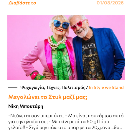
Διαβάστε το
01/08/2026
Ψυχαγωγία, Τέχνες, Πολιτισμός
/
In Style we Stand
Μεγαλώνει το Στυλ μαζί μας;
Νίκη Μπουτάρη
-Ντύνεται σαν μπεμπέκα.. - Μα είναι πουκάμισο αυτό
για την ηλικία του; - Μπικίνι μετά τα 60;;; Πόσο
γελοίο!! - Σιγά μην πάω στο μπαρ με τα 20χρονα…θα..