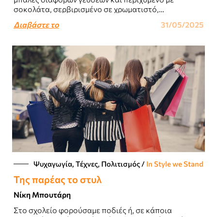
σοκολάτα, σερβιρισμένο σε χρωματιστό,
κρυστάλλινο μπολ με το κατάλληλο κουταλάκι, κι
Διαβάστε το
31/05/2025
εσένα να το απολαμβάνεις (απενοχοποιημένα,..
Ψυχαγωγία, Τέχνες, Πολιτισμός
/
In Style we Stand
Της παρέας το στυλ
Νίκη Μπουτάρη
Στο σχολείο φορούσαμε ποδιές ή, σε κάποια