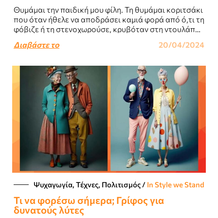
Θυμάμαι την παιδική μου φίλη. Τη θυμάμαι κοριτσάκι
που όταν ήθελε να αποδράσει καμιά φορά από ό,τι τη
φόβιζε ή τη στενοχωρούσε, κρυβόταν στη ντουλάπα
της μαμάς της,..
Διαβάστε το
20/04/2024
Ψυχαγωγία, Τέχνες, Πολιτισμός
/
In Style we Stand
Τι να φορέσω σήμερα; Γρίφος για
δυνατούς λύτες