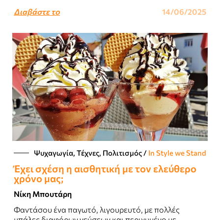
Διαβάστε το
14/06/2025
Ψυχαγωγία, Τέχνες, Πολιτισμός
/
In Style we Stand
Έχει σχέση η αισθητική με τον ελεύθερο
χρόνο μας;
Νίκη Μπουτάρη
Φαντάσου ένα παγωτό, λιγουρευτό, με πολλές
μπάλες διαφόρων γεύσεων και περιχυμένο με