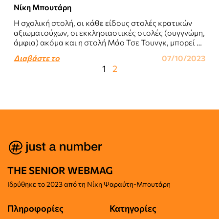
Νίκη Μπουτάρη
Η σχολική στολή, οι κάθε είδους στολές κρατικών
αξιωματούχων, οι εκκλησιαστικές στολές (συγγνώμη,
άμφια) ακόμα και η στολή Μάο Τσε Τουνγκ, μπορεί να
είναι, έστω και υπόκωφα, φορτισμένες..
Διαβάστε το
07/10/2023
1
2
THE SENIOR WEBMAG
Iδρύθηκε το
2023 από τη Νίκη Ψαραύτη-
Μπουτάρη
Πληροφορίες
Κατηγορίες