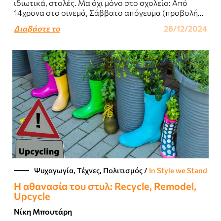
ιδιωτικά, στολές. Μα όχι μόνο στο σχολείο: Από
14χρονα στο σινεμά, Σάββατο απόγευμα (προβολή
4-6μμ!!), ή λίγο αργότερα στη disco επικρατούσε,..
Διαβάστε το
28/12/2024
Ψυχαγωγία, Τέχνες, Πολιτισμός
/
In Style we Stand
Η αθανασία του στυλ: Recycle, Remodel,
Upcycle
Νίκη Μπουτάρη