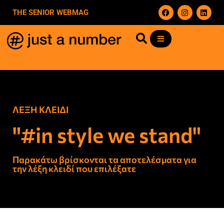
THE SENIOR WEBMAG
ΛΕΞΗ ΚΛΕΙΔΙ
"#in style we stand"
Παρακάτω βρίσκονται τα αποτελέσματα για
την λέξη κλειδί που επιλέξατε