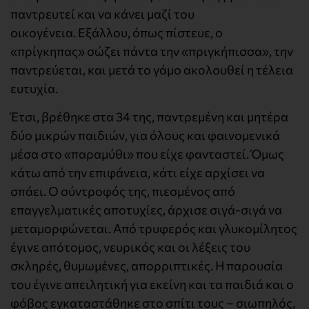
παντρευτεί και να κάνει μαζί του
οικογένεια. Εξάλλου, όπως πίστευε, ο
«πρίγκηπας» σώζει πάντα την «πριγκήπισσα», την
παντρεύεται, και μετά το γάμο ακολουθεί η τέλεια
ευτυχία.
Έτσι, βρέθηκε στα 34 της, παντρεμένη και μητέρα
δύο μικρών παιδιών, για όλους και φαινομενικά
μέσα στο «παραμύθι» που είχε φανταστεί. Όμως
κάτω από την επιφάνεια, κάτι είχε αρχίσει να
σπάει. Ο σύντροφός της, πιεσμένος από
επαγγελματικές αποτυχίες, άρχισε σιγά-σιγά να
μεταμορφώνεται. Από τρυφερός και γλυκομίλητος
έγινε απότομος, νευρικός και οι λέξεις του
σκληρές, θυμωμένες, απορριπτικές. Η παρουσία
του έγινε απειλητική για εκείνη και τα παιδιά και ο
φόβος εγκαταστάθηκε στο σπίτι τους – σιωπηλός,