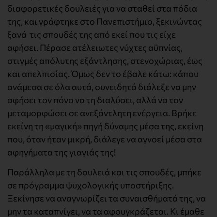
διαφορετικές δουλειές για να σταθεί στα πόδια
της, και γράφτηκε στο Πανεπιστήμιο, ξεκινώντας
ξανά τις σπουδές της από εκεί που τις είχε
αφήσει. Πέρασε ατέλειωτες νύχτες αϋπνίας,
στιγμές απόλυτης εξάντλησης, στενοχώριας, έως
και απελπισίας. Όμως δεν το έβαλε κάτω: κάπου
ανάμεσα σε όλα αυτά, συνειδητά διάλεξε να μην
αφήσει τον πόνο να τη διαλύσει, αλλά να τον
μεταμορφώσει σε ανεξάντλητη ενέργεια. Βρήκε
εκείνη τη «μαγική» πηγή δύναμης μέσα της, εκείνη
που, όταν ήταν μικρή, διάλεγε να αγνοεί μέσα στα
αφηγήματα της γιαγιάς της!
Παράλληλα με τη δουλειά και τις σπουδές, μπήκε
σε πρόγραμμα ψυχολογικής υποστήριξης.
Ξεκίνησε να αναγνωρίζει τα συναισθήματά της, να
μην τα καταπνίγει, να τα αφουγκράζεται. Κι έμαθε