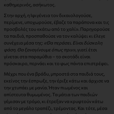
καθημερινός, ασήκωτος.
Στην αρχή, η Ιφιγένεια τον δικαιολογούσε,
περίμενε, υποχωρούσε, έβαζε τα παράπονα και τις
προσβολές του «κάτω από το χαλί». Παρηγορούσε
τα παιδιά, προσπαθούσε να τον καλύψει κι έλεγε
συνέχεια μέσα της:
«Θα περάσει. Είναι δύσκολη
φάση. Θα ξαναγίνουμε όπως πριν»
, γιατί έτσι
γίνεται στα παραμύθια – το σκοτάδι είναι
πρόσκαιρο, περνάει και το φως πάντα επιστρέφει.
Μέχρι που ένα βράδυ, μπροστά στα παιδιά τους,
εκείνος την έσπρωξε, την έριξε κάτω και άρχισε να
την χτυπάει με μανία. Ήταν πιωμένος και
απίστευτα θυμωμένος. Τα μάτια των παιδιών
γέμισαν με τρόμο, κι έτρεξαν να κρυφτούν κάτω
από το μεγάλο τραπέζι, τρέμοντας. Και τότε, μέσα