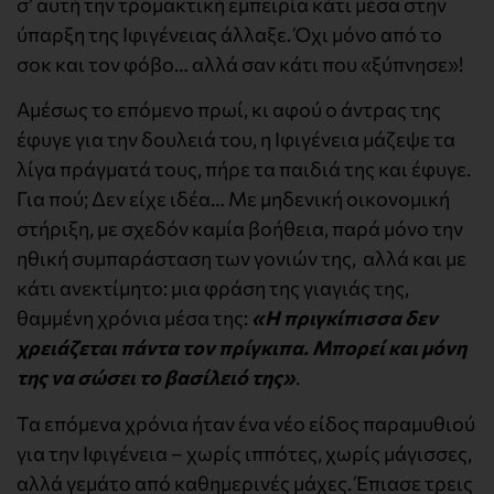
σ’ αυτή την τρομακτική εμπειρία κάτι μέσα στην
ύπαρξη της Ιφιγένειας άλλαξε. Όχι μόνο από το
σοκ και τον φόβο… αλλά σαν κάτι που «ξύπνησε»!
Αμέσως το επόμενο πρωί, κι αφού ο άντρας της
έφυγε για την δουλειά του, η Ιφιγένεια μάζεψε τα
λίγα πράγματά τους, πήρε τα παιδιά της και έφυγε.
Για πού; Δεν είχε ιδέα… Με μηδενική οικονομική
στήριξη, με σχεδόν καμία βοήθεια, παρά μόνο την
ηθική συμπαράσταση των γονιών της, αλλά και με
κάτι ανεκτίμητο: μια φράση της γιαγιάς της,
θαμμένη χρόνια μέσα της:
«Η πριγκίπισσα δεν
χρειάζεται πάντα τον πρίγκιπα. Μπορεί και μόνη
της να σώσει το βασίλειό της»
.
Τα επόμενα χρόνια ήταν ένα νέο είδος παραμυθιού
για την Ιφιγένεια – χωρίς ιππότες, χωρίς μάγισσες,
αλλά γεμάτο από καθημερινές μάχες. Έπιασε τρεις