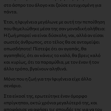
στο άσπρο του άλογο και ζούσε ευτυχισμένη για
πάντα.
Έτσι, η Ιφιγένεια μεγάλωνε με αυτή την πεποίθηση
που θεμελιώθηκε μέσα της σαν μοναδική αλήθεια:
Η ζωή μπορεί να είναι δύσκολη, ναι, αλλά αν είσαι
σωστός άνθρωπος, στο τέλος θα σε ανταμείψει
οπωσδήποτε! Πίστεψε ότι αν αγαπάς, θα
αγαπηθείς, ότι αν κάνεις το καλό, θα βρεις καλό
και κυρίως, ότι τα παραμύθια, με τον έναν ή τον
άλλο τρόπο, βγαίνουν αληθινά.
Μόνο που η ζωή για την Ιφιγένεια είχε άλλο
σενάριο.
Στα είκοσί της, ερωτεύτηκε έναν όμορφο
«πρίγκηπα», οκτώ χρόνια μεγαλύτερό της, και
αποφάσισε να αφήσει τις σπουδές της για να τον