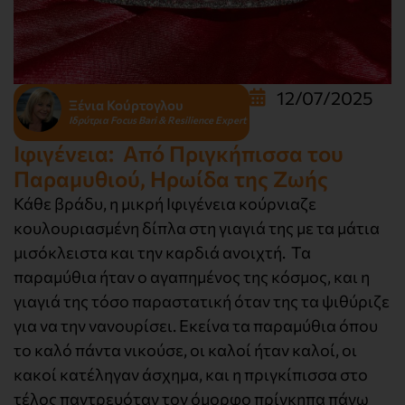
12/07/2025
Ξένια Κούρτογλου
Ιδρύτρια Focus Bari & Resilience Expert
Ιφιγένεια: Από Πριγκήπισσα του
Παραμυθιού, Ηρωίδα της Ζωής
Κάθε βράδυ, η μικρή Ιφιγένεια κούρνιαζε
κουλουριασμένη δίπλα στη γιαγιά της με τα μάτια
μισόκλειστα και την καρδιά ανοιχτή. Τα
παραμύθια ήταν ο αγαπημένος της κόσμος, και η
γιαγιά της τόσο παραστατική όταν της τα ψιθύριζε
για να την νανουρίσει. Εκείνα τα παραμύθια όπου
το καλό πάντα νικούσε, οι καλοί ήταν καλοί, οι
κακοί κατέληγαν άσχημα, και η πριγκίπισσα στο
τέλος παντρευόταν τον όμορφο πρίγκηπα πάνω