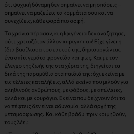
ότι ψυχική δύναμη δεν σημαίνει να μη σπάσεις –
σημαίνει να μαζεύεις τα κομμάτια σου και να
συνεχίζεις, κάθε φορά πιο σοφή.
Τα χρόνια πέρασαν, κι η Ιφιγένεια δεν αναζήτησε,
ούτε χρειαζόταν άλλον «πρίγκηπα»! Είχε γίνει η
ίδια βασίλισσα του εαυτού της, δημιουργώντας
ένα σπίτι γεμάτο φροντίδα και φως. Και με τον
έλεγχο της ζωής της στα χέρια της, διηγείται τα
δικά της παραμύθια στα παιδιά της: όχι εκείνα με
τις τέλειες καταλήξεις, αλλά εκείνα που μιλούν για
αληθινούς ανθρώπους, με φόβους, με απώλειες,
αλλά και με κουράγιο. Εκείνα που δείχνουν ότι το
να πέφτεις δεν είναι αδυναμία, αλλά αρχή της
μεταμόρφωσης. Και κάθε βράδυ, πριν κοιμηθούν,
τους λέει: