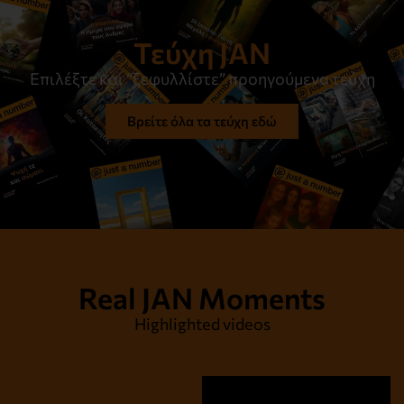
Τεύχη JAN
Επιλέξτε και “ξεφυλλίστε” προηγούμενα τεύχη
Βρείτε όλα τα τεύχη εδώ
Real JAN Moments
Highlighted videos