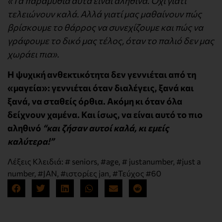
«Τα παραμύθια αυτά είναι αληθινά. Όχι γιατί
τελειώνουν καλά. Αλλά γιατί μας μαθαίνουν πώς
βρίσκουμε το θάρρος να συνεχίζουμε και πώς να
γράφουμε το δικό μας τέλος, όταν το παλιό δεν μας
χωράει πια».
Η ψυχική ανθεκτικότητα δεν γεννιέται από τη
«μαγεία»: γεννιέται όταν διαλέγεις, ξανά και
ξανά, να σταθείς όρθια. Ακόμη κι όταν όλα
δείχνουν χαμένα. Και ίσως, να είναι αυτό το πιο
αληθινό
“και ζήσαν αυτοί καλά, κι εμείς
καλύτερα!”
Λέξεις Κλειδιά:
# seniors
,
#age
,
# justanumber
,
#just a
number
,
#JAN
,
#ιστορίες jan
,
#Τεύχος #60