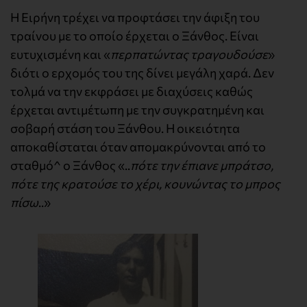
Η Ειρήνη τρέχει να προφτάσει την άφιξη του
τραίνου με το οποίο έρχεται ο Ξάνθος. Είναι
ευτυχισμένη και «
περπατώντας τραγουδούσε
»
διότι ο ερχομός του της δίνει μεγάλη χαρά. Δεν
τολμά να την εκφράσει με διαχύσεις καθώς
έρχεται αντιμέτωπη με την συγκρατημένη και
σοβαρή στάση του Ξάνθου. Η οικειότητα
αποκαθίσταται όταν απομακρύνονται από το
σταθμό^ ο Ξάνθος «..
πότε την έπιανε μπράτσo,
πότε της κρατούσε το χέρι, κουνώντας το μπρος
πίσω
..»