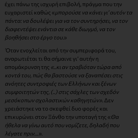
έχει πάνω της ισχυρή επιβολή, πράγμα που την
ευχαριστεί καθώς «
μπορούσε να κάνει γι’ αυτόν τα
πάντα: να δουλέψει για να τον συντηρήσει, να τον
διαφεντέψει ενάντια σε κάθε διωγμό, να τον
βοηθήσει στο έργο του
.»
Όταν ενοχλείται από την συμπεριφορά του,
αναρωτιέται τι θα σήμαινε γι’ αυτήν η
απομάκρυνση της
«..κι αν τραβιόταν τώρα από
κοντά του, πώς θα βαστούσε να ξαναπέσει στις
ανόητες συντροφιές των Ελλήνων και ξένων
συμφοιτητών της, (..) στις σάχλες των σχεδόν
μεσόκοπων σχολαστικών καθηγητών».
Δεν
χρειάστηκε να το σκεφθεί δυο φορές και
επικυρώνει στον Ξάνθο την υποταγή της «
Θα
ήθελα να γίνω αυτό που νομίζετε, δηλαδή που
λέγατε πριν…».