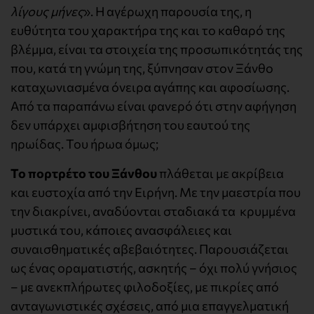
λίγους μήνες
». Η αγέρωχη παρουσία της, η
ευθύτητα του χαρακτήρα της και το καθαρό της
βλέμμα, είναι τα στοιχεία της προσωπικότητάς της
που, κατά τη γνώμη της, ξύπνησαν στον Ξάνθο
καταχωνιασμένα όνειρα αγάπης και αφοσίωσης.
Από τα παραπάνω είναι φανερό ότι στην αφήγηση
δεν υπάρχει αμφισβήτηση του εαυτού της
ηρωίδας. Του ήρωα όμως;
Το πορτρέτο του Ξάνθου
πλάθεται με ακρίβεια
και ευστοχία από την Ειρήνη. Με την μαεστρία που
την διακρίνει, αναδύονται σταδιακά τα κρυμμένα
μυστικά του, κάποιες ανασφάλειες και
συναισθηματικές αβεβαιότητες. Παρουσιάζεται
ως ένας οραματιστής, ασκητής – όχι πολύ γνήσιος
– με ανεκπλήρωτες φιλοδοξίες, με πικρίες από
ανταγωνιστικές σχέσεις, από μια επαγγελματική