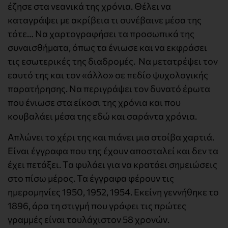
έζησε στα νεανικά της χρόνια. Θέλει να
καταγράψει με ακρίβεια τι συνέβαινε μέσα της
τότε… Να χαρτογραφήσει τα προσωπικά της
συναισθήματα, όπως τα ένιωσε και να εκφράσει
τις εσωτερικές της διαδρομές. Να μετατρέψει τον
εαυτό της και τον «άλλο» σε πεδίο ψυχολογικής
παρατήρησης. Να περιγράψει τον δυνατό έρωτα
που ένιωσε στα είκοσι της χρόνια και που
κουβαλάει μέσα της εδώ και σαράντα χρόνια.
Απλώνει το χέρι της και πιάνει μια στοίβα χαρτιά.
Είναι έγγραφα που της έχουν αποσταλεί και δεν τα
έχει πετάξει. Τα φυλάει για να κρατάει σημειώσεις
στο πίσω μέρος. Τα έγγραφα φέρουν τις
ημερομηνίες 1950, 1952, 1954. Εκείνη γεννήθηκε το
1896, άρα τη στιγμή που γράφει τις πρώτες
γραμμές είναι τουλάχιστον 58 χρονών.