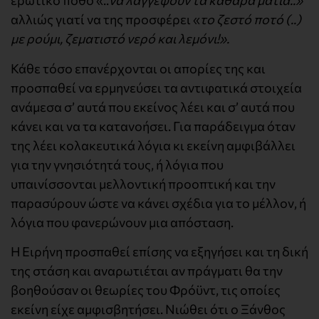
ερωτικό πόθο «..
να λαγγέψουν τα καθαρά μάτια..»
αλλιώς γιατί να της προσφέρει «
το ζεστό ποτό (..)
με ρούμι, ζεματιστό νερό και λεμόνι!».
Κάθε τόσο επανέρχονται οι απορίες της και
προσπαθεί να ερμηνεύσει τα αντιφατικά στοιχεία
ανάμεσα σ’ αυτά που εκείνος λέει και σ’ αυτά που
κάνει και να τα κατανοήσει. Για παράδειγμα όταν
της λέει κολακευτικά λόγια κι εκείνη αμφιβάλλει
για την γνησιότητά τους, ή λόγια που
υπαινίσσονται μελλοντική προοπτική και την
παρασύρουν ώστε να κάνει σχέδια για το μέλλον, ή
λόγια που φανερώνουν μια απόσταση.
Η Ειρήνη προσπαθεί επίσης να εξηγήσει και τη δική
της στάση και αναρωτιέται αν πράγματι θα την
βοηθούσαν οι θεωρίες του Φρόϋντ, τις οποίες
εκείνη είχε αμφισβητήσει. Νιώθει ότι ο Ξάνθος