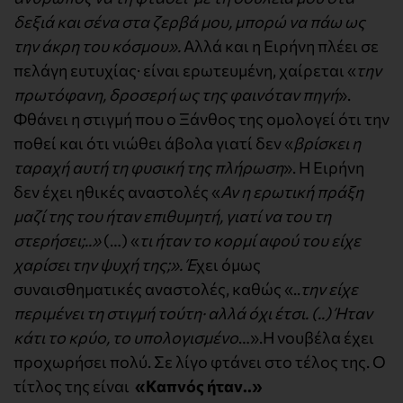
δεξιά και σένα στα ζερβά μου, μπορώ να πάω ως
την άκρη του κόσμου».
Αλλά και η Ειρήνη πλέει σε
πελάγη ευτυχίας· είναι ερωτευμένη, χαίρεται «
την
πρωτόφανη, δροσερή ως της φαινόταν πηγή
».
Φθάνει η στιγμή που ο Ξάνθος της ομολογεί ότι την
ποθεί και ότι νιώθει άβολα γιατί δεν «
βρίσκει η
ταραχή αυτή τη φυσική της πλήρωση
». Η Ειρήνη
δεν έχει ηθικές αναστολές «
Αν η ερωτική πράξη
μαζί της του ήταν επιθυμητή, γιατί να του τη
στερήσει;..»
(…) «
τι ήταν το κορμί αφού του είχε
χαρίσει την ψυχή της;». Έ
χει όμως
συναισθηματικές αναστολές, καθώς «..
την είχε
περιμένει τη στιγμή τούτη· αλλά όχι έτσι. (..) Ήταν
κάτι το κρύο, το υπολογισμένο
…».Η νουβέλα έχει
προχωρήσει πολύ. Σε λίγο φτάνει στο τέλος της. Ο
τίτλος της είναι
«Καπνός ήταν..»