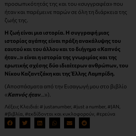
προσωπικότητάς της και του «συγγραφέα» που
ήταν και παρέμεινε παρών σε όλη τη διάρκεια της
ζωής της.
Η ζωή είναι μια ιστορία. Η συγγραφή μιας
ιστορίας αγάπης είναι πράξη ανακάλυψης του
εαυτού και του άλλου και το διήγημα «Καπνός
ήταν..» είναι η ιστορία της γνωριμίας και της
ερωτικής σχέσης δύο ιδιαίτερων ανθρώπων, του
Νίκου Καζαντζάκη και της Έλλης Λαμπρίδη.
(Αποσπάσματα από την Εισαγωγή μου στο βιβλίο
«
Καπνός ήταν
…»).
Λέξεις Κλειδιά:
# justanumber
,
#just a number
,
#JAN
,
#βιβλία
,
#εκδίδονται και κυκλοφορούν
,
#ερεύνα