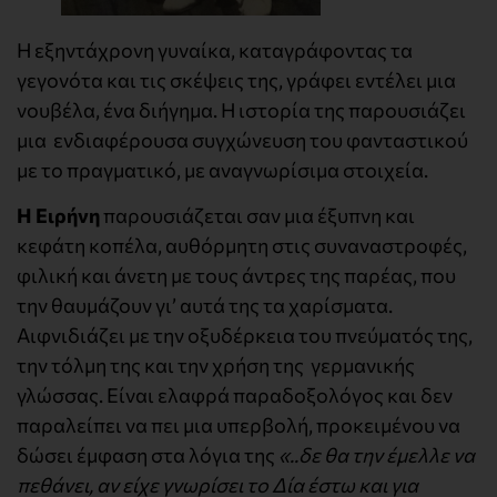
Η εξηντάχρονη γυναίκα, καταγράφοντας τα
γεγονότα και τις σκέψεις της, γράφει εντέλει μια
νουβέλα, ένα διήγημα. Η ιστορία της παρουσιάζει
μια ενδιαφέρουσα συγχώνευση του φανταστικού
με το πραγματικό, με αναγνωρίσιμα στοιχεία.
Η Ειρήνη
παρουσιάζεται σαν μια έξυπνη και
κεφάτη κοπέλα, αυθόρμητη στις συναναστροφές,
φιλική και άνετη με τους άντρες της παρέας, που
την θαυμάζουν γι’ αυτά της τα χαρίσματα.
Αιφνιδιάζει με την οξυδέρκεια του πνεύματός της,
την τόλμη της και την χρήση της γερμανικής
γλώσσας. Είναι ελαφρά παραδοξολόγος και δεν
παραλείπει να πει μια υπερβολή, προκειμένου να
δώσει έμφαση στα λόγια της
«..δε θα την έμελλε να
πεθάνει, αν είχε γνωρίσει το Δία έστω και για