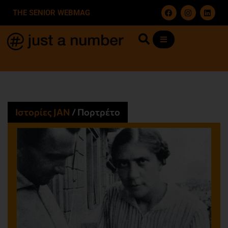
THE SENIOR WEBMAG
Ιστορίες JΑΝ
/
Πορτρέτο