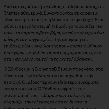
Από τη στιγμή αυτή ο Ξάνθος, επιβεβαιωμένος, την
βλέπει καθημερινά. Συναντιούνται σε καφενεία,
κάνουν περιπάτους στη λίμνη και στην εξοχή. Έτσι
φθάνει η μεγάλη στιγμή. Η Ειρήνη αποφασίζει
«να
κάνει το παρασύμβατο βήμα, να φύγει μόνη για ένα
μήνα με τον συγγραφέα
». Την απόφαση της
επιδοκιμάζουν οι φίλοι της που «
συσπειρώθηκαν
όλοι γύρω της γελώντας και συγχαίροντας την και
ήταν, σαν μόνον αυτοί να την καταλάβαιναν
».
Ο Ξάνθος και η Ειρήνη ταξιδεύουν προς νότο, στα
σύνορα με την Ιταλία, για να περιηγηθούν την
περιοχή. Οι μέρες περνούν ιδιαίτερα ευχάριστα
και για τους δύο. Ο Ξάνθος εκφράζει την
ικανοποίησή του.
«..θαρρώ πως τούτη η ζωή
πλησιάζει την τελειότητα όσο το δίνεται ο
άνθρωπος να τη φτάσει· με τη δουλειά μου στα