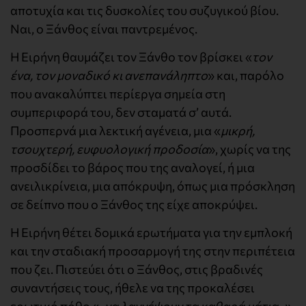
αποτυχία και τις δυσκολίες του συζυγικού βίου.
Ναι, ο Ξάνθος είναι παντρεμένος.
Η Ειρήνη θαυμάζει τον Ξάνθο τον βρίσκει «
τον
ένα, τον μοναδικό κι ανεπανάληπτο
» και, παρόλο
που ανακαλύπτει περίεργα σημεία στη
συμπεριφορά του, δεν σταματά σ’ αυτά.
Προσπερνά μια λεκτική αγένεια, μια «
μικρή,
τσουχτερή, ευφυολογική προδοσία
», χωρίς να της
προσδίδει το βάρος που της αναλογεί, ή μια
ανειλικρίνεια, μια απόκρυψη, όπως μια πρόσκληση
σε δείπνο που ο Ξάνθος της είχε αποκρύψει.
Η Ειρήνη θέτει δομικά ερωτήματα για την εμπλοκή
και την σταδιακή προσαρμογή της στην περιπέτεια
που ζει. Πιστεύει ότι ο Ξάνθος, στις βραδινές
συναντήσεις τους, ήθελε να της προκαλέσει