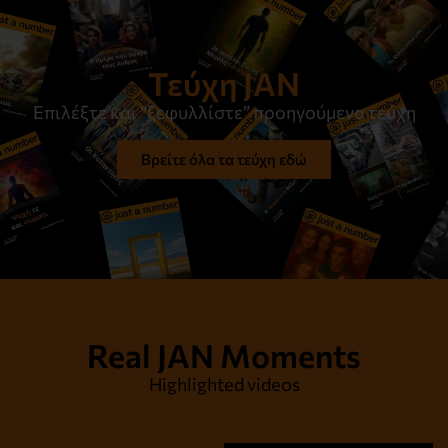
Τεύχη JAN
Επιλέξτε και “ξεφυλλίστε” προηγούμενα τεύχη
Βρείτε όλα τα τεύχη εδώ
Real JAN Moments
Highlighted videos