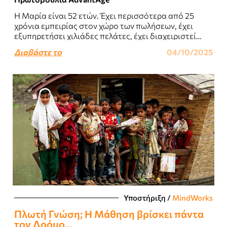
Η Μαρία είναι 52 ετών. Έχει περισσότερα από 25
χρόνια εμπειρίας στον χώρο των πωλήσεων, έχει
εξυπηρετήσει χιλιάδες πελάτες, έχει διαχειριστεί
μεγάλες ομάδες, έχει σταθεί δίπλα στους
Διαβάστε το
04/10/2025
συνεργάτες..
Υποστήριξη
/
MindWorks
Πλωτή Γνώση; Η Μάθηση βρίσκει πάντα
τον Δρόμο…