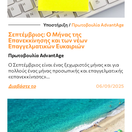
Υποστήριξη
/
Πρωτοβουλία AdvantAge
Σεπτέμβριος: Ο Μήνας της
Επανεκκίνησης και των νέων
Επαγγελματικών Ευκαιριών
Πρωτοβουλία AdvantAge
Ο Σεπτέμβριος είναι ένας ξεχωριστός μήνας και για
πολλούς ένας μήνας προσωπικής και επαγγελματικής
«επανεκκίνησης»...
Διαβάστε το
06/09/2025