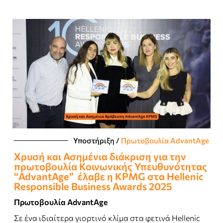
Υποστήριξη
/
Πρωτοβουλία AdvantAge
Χρυσή και Ασημένια διάκριση για την
πρωτοβουλία Κοινωνικής Υπευθυνότητας
“AdvantAge” έλαβε η KPMG στα Hellenic
Responsible Business Awards 2025
Πρωτοβουλία AdvantAge
Σε ένα ιδιαίτερα γιορτινό κλίμα στα φετινά Hellenic