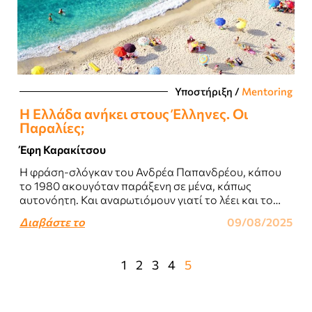
Υποστήριξη
/
Mentoring
Η Ελλάδα ανήκει στους Έλληνες. Οι
Παραλίες;
Έφη Καρακίτσου
Η φράση-σλόγκαν του Ανδρέα Παπανδρέου, κάπου
το 1980 ακουγόταν παράξενη σε μένα, κάπως
αυτονόητη. Και αναρωτιόμουν γιατί το λέει και το
ξαναλέει. Που να ανήκει δηλαδή...
Διαβάστε το
09/08/2025
1
2
3
4
5