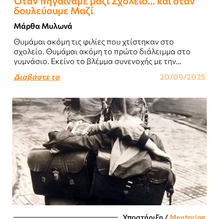
Όταν πηγαίναμε μαζί Σχολείο… και όταν
δουλεύουμε Μαζί
Μάρθα Μυλωνά
Θυμάμαι ακόμη τις φιλίες που χτίστηκαν στο
σχολείο. Θυμάμαι ακόμη το πρώτο διάλειμμα στο
γυμνάσιο. Εκείνο το βλέμμα συνενοχής με την
συμμαθήτρια μου που κάναμε μαζί σκονάκι στα..
Διαβάστε το
20/09/2025
Υποστήριξη
/
Mentoring