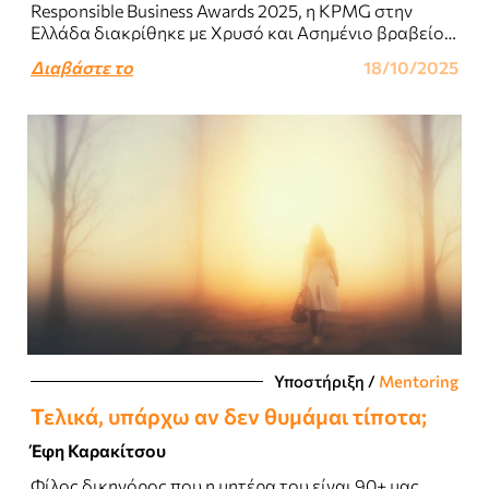
Responsible Business Awards 2025, η KPMG στην
Ελλάδα διακρίθηκε με Χρυσό και Ασημένιο βραβείο
για την πρωτοβουλία Κοινωνικής Υπευθυνότητας
Διαβάστε το
18/10/2025
“AdvantAge”,..
Υποστήριξη
/
Mentoring
Τελικά, υπάρχω αν δεν θυμάμαι τίποτα;
Έφη Καρακίτσου
Φίλος δικηγόρος που η μητέρα του είναι 90+ μας