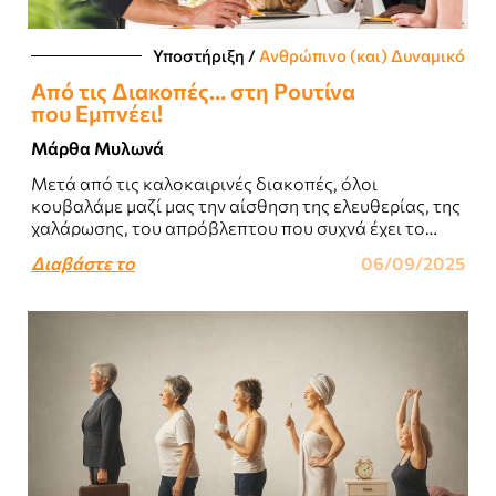
Υποστήριξη
/
Ανθρώπινο (και) Δυναμικό
Aπό τις Διακοπές… στη Ρουτίνα
που Εμπνέει!
Μάρθα Μυλωνά
Μετά από τις καλοκαιρινές διακοπές, όλοι
κουβαλάμε μαζί μας την αίσθηση της ελευθερίας, της
χαλάρωσης, του απρόβλεπτου που συχνά έχει το
καλοκαίρι...
Διαβάστε το
06/09/2025