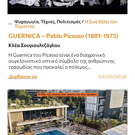
Ψυχαγωγία, Τέχνες, Πολιτισμός
/
Η ζωή θέλει την
Τέχνη της
GUERNICA – Pablo Picasso (1881-1973)
Κλέα Σουγιουλτζόγλου
Η Guernica του Picasso είναι ένα διαχρονικό
συγκλονιστικό οπτικό σύμβολο της ανθρώπινης
τραγωδίας που προκαλεί ο πόλεμος...
Διαβάστε το
09/05/2026