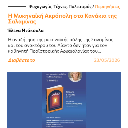
Ψυχαγωγία, Τέχνες, Πολιτισμός
/
Περιηγήσεις
Η Μυκηναϊκή Ακρόπολη στα Κανάκια της
Σαλαμίνας
Έλενα Ντάκουλα
Η αναζήτηση της μυκηναϊκής πόλης της Σαλαμίνας
και του ανακτόρου του Αίαντα δεν ήταν για τον
καθηγητή Προϊστορικής Αρχαιολογίας του
Πανεπιστημίου Ιωαννίνων Γιάννο Λώλο μια απλή
Διαβάστε το
23/05/2026
αρχαιολογική έρευνα,..