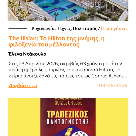
Ψυχαγωγία, Τέχνες, Πολιτισμός
/
Περιηγήσεις
The Ilisian: Το Hilton της μνήμης, η
φιλοξενία του μέλλοντος
Έλενα Ντάκουλα
Στις 23 Απριλίου 2026, ακριβώς 63 χρόνια μετά την
πρώτη ημέρα λειτουργίας του ιστορικού Hilton, το
κτίριο άνοιξε ξανά τις πόρτες του ως Conrad Athens -
"The Ilisian",..
Διαβάστε το
09/05/2026