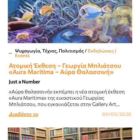
Ψυχαγωγία, Τέχνες, Πολιτισμός
/
Εκδηλώσεις |
Events
Ατομική Έκθεση – Γεωργία Μπλιάτσου
«Aura Maritima – Αύρα Θαλασσινή»
Just a Number
«Αύρα θαλασσινή» εκπέμπει η νέα ατομική έκθεση
«Aura Maritima» της εικαστικού Γεωργίας
Μπλιάτσου, που εγκαινιάζεται στην Gallery Art
Prisma την Παρασκευή 15 Μαΐου (20:00) με την
Διαβάστε το
09/05/2026
επιμέλεια της..