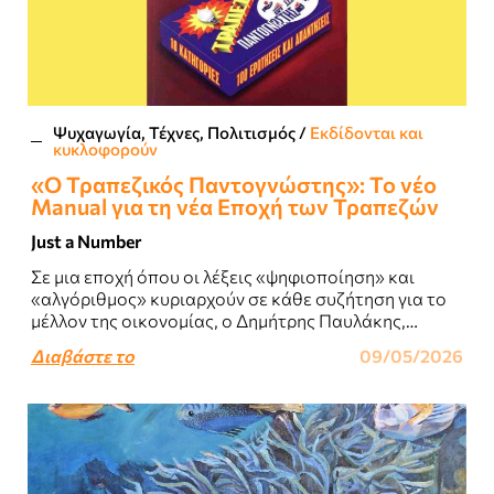
Ψυχαγωγία, Τέχνες, Πολιτισμός
/
Εκδίδονται και
κυκλοφορούν
«Ο Τραπεζικός Παντογνώστης»: Το νέο
Manual για τη νέα Εποχή των Τραπεζών
Just a Number
Σε μια εποχή όπου οι λέξεις «ψηφιοποίηση» και
«αλγόριθμος» κυριαρχούν σε κάθε συζήτηση για το
μέλλον της οικονομίας, ο Δημήτρης Παυλάκης,
έμπειρο πρώην διευθυντικό στέλεχος του
Διαβάστε το
09/05/2026
τραπεζικού κλάδου..