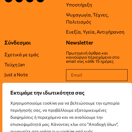
Υποστήριξη
Ψυχαγωγία, Τέχνες,
Πολιτισμός
Ευεξία, Υγεία, Αντιγήρανση
Σύνδεσμοι
Newsletter
Πρωτογενή άρθρα και
Σχετικά με εμάς
καινούργιο περιεχόμενο στο
email σας κάθε 15 ημέρες
Τεύχη Jan
Just a Note
Επικοινωνία
Εκτιμάμε την ιδωτικότητα σας
Όροι Χρήσης
Χρησιμοποιούμε cookies για να βελτιώσουμε την εμπειρία
Πολιτική Απορρήτου
περιήγησής σας, να προβάλλουμε εξατομικευμένες
Πολιτική Cookies
διαφημίσεις ή περιεχόμενο και να αναλύουμε την
επισκεψιμότητά μας. Κάνοντας κλικ στο "Αποδοχή όλων",
συναινείτε στη χρήση των cookies από εμάς.