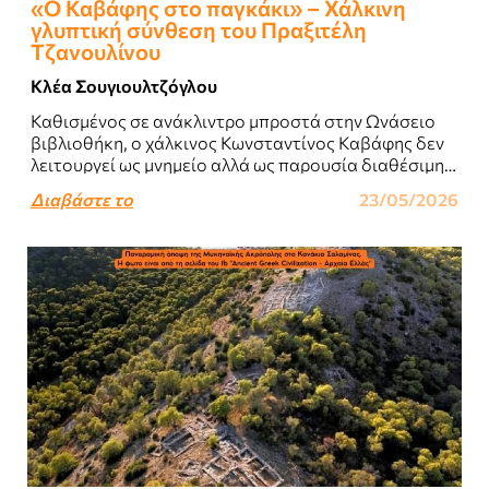
«Ο Καβάφης στο παγκάκι» – Χάλκινη
γλυπτική σύνθεση του Πραξιτέλη
Τζανουλίνου
Κλέα Σουγιουλτζόγλου
Καθισμένος σε ανάκλιντρο μπροστά στην Ωνάσειο
βιβλιοθήκη, ο χάλκινος Κωνσταντίνος Καβάφης δεν
λειτουργεί ως μνημείο αλλά ως παρουσία διαθέσιμη
σε ποιητική μέθεξη. Σε προσκαλεί να καθίσεις δίπλα
Διαβάστε το
23/05/2026
του..