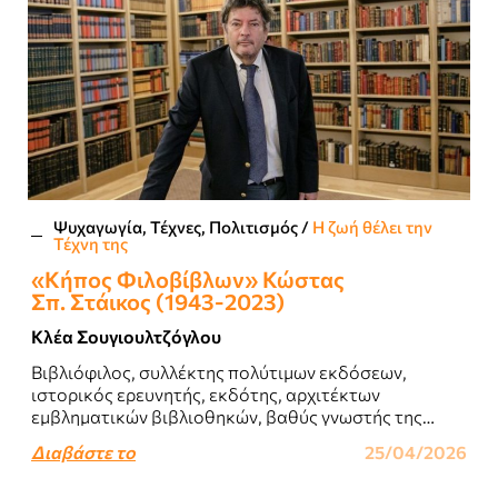
Ψυχαγωγία, Τέχνες, Πολιτισμός
/
Η ζωή θέλει την
Τέχνη της
«Κήπος Φιλοβίβλων» Κώστας
Σπ. Στάικος (1943-2023)
Κλέα Σουγιουλτζόγλου
Βιβλιόφιλος, συλλέκτης πολύτιμων εκδόσεων,
ιστορικός ερευνητής, εκδότης, αρχιτέκτων
εμβληματικών βιβλιοθηκών, βαθύς γνωστής της
τυπογραφίας με κεντρικό έργο την ιστορία των
Διαβάστε το
25/04/2026
βιβλιοθηκών και του ελληνικού βιβλίου.Δικαίως του
έχει απονεμηθεί..