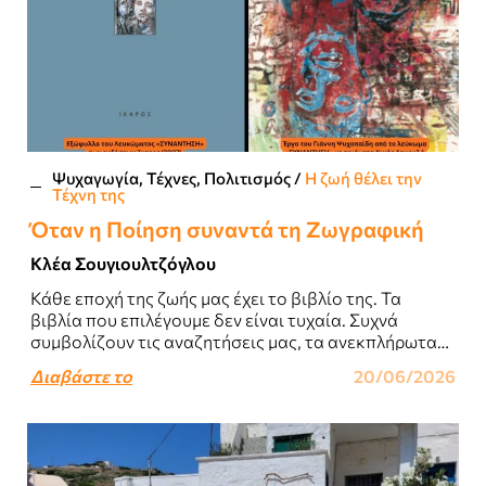
Ψυχαγωγία, Τέχνες, Πολιτισμός
/
Η ζωή θέλει την
Τέχνη της
Όταν η Ποίηση συναντά τη Ζωγραφική
Κλέα Σουγιουλτζόγλου
Κάθε εποχή της ζωής μας έχει το βιβλίο της. Τα
βιβλία που επιλέγουμε δεν είναι τυχαία. Συχνά
συμβολίζουν τις αναζητήσεις μας, τα ανεκπλήρωτα
όνειρα μας και τις εσωτερικές..
Διαβάστε το
20/06/2026