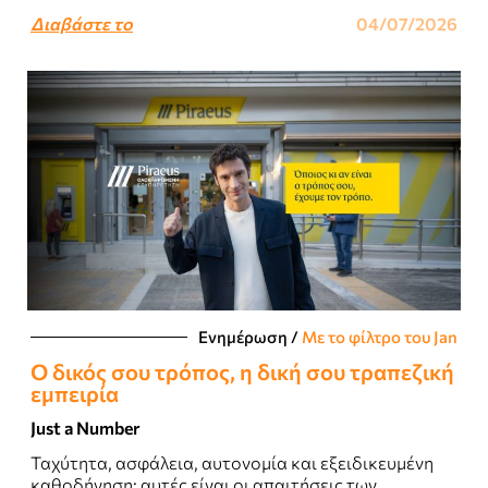
τον δρόμο τους...
Διαβάστε το
04/07/2026
Ενημέρωση
/
Με το φίλτρο του Jan
Ο δικός σου τρόπος, η δική σου τραπεζική
εμπειρία
Just a Number
Ταχύτητα, ασφάλεια, αυτονομία και εξειδικευμένη
καθοδήγηση: αυτές είναι οι απαιτήσεις των