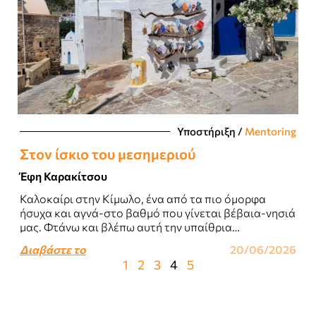
Υποστήριξη
/
Mentoring
Στον ίσκιο του μεσημεριού
Έφη Καρακίτσου
Καλοκαίρι στην Κίμωλο, ένα από τα πιο όμορφα
ήσυχα και αγνά-στο βαθμό που γίνεται βέβαια-νησιά
μας. Φτάνω και βλέπω αυτή την υπαίθρια
«βιβλιοθήκη» που μπορείς να πάρεις ένα..
Διαβάστε το
20/06/2026
1
2
3
4
5