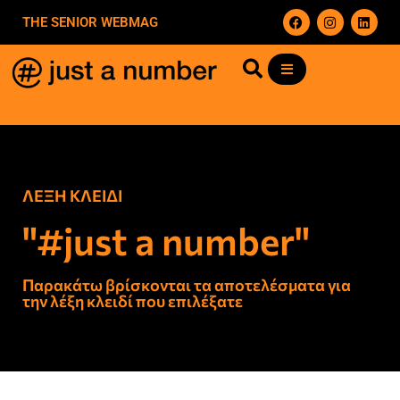
THE SENIOR WEBMAG
ΛΕΞΗ ΚΛΕΙΔΙ
"#just a number"
Παρακάτω βρίσκονται τα αποτελέσματα για
την λέξη κλειδί που επιλέξατε