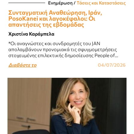
Ενημέρωση
/
Τάσεις και Καταστάσεις
Συνταγματική Αναθεώρηση, Ιράν,
PosoKanei και λαγοκέφαλοι: Οι
απαντήσεις της εβδομάδας
Χριστίνα Καράμπελα
*Οι αναγνώστες και συνδρομητές του JAN
απολαμβάνουν προνομιακά τις σφυγμομετρήσεις
στοχευμένης επιλεκτικής δημοσίευσης People of
Greece της qed...
Διαβάστε το
04/07/2026