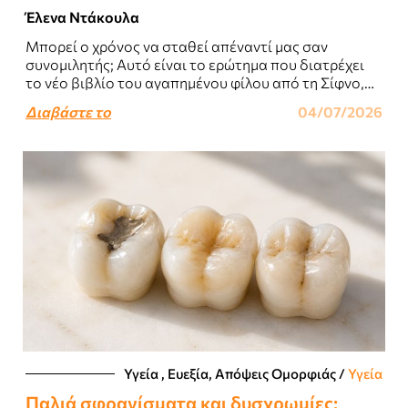
Έλενα Ντάκουλα
Μπορεί ο χρόνος να σταθεί απέναντί μας σαν
συνομιλητής; Αυτό είναι το ερώτημα που διατρέχει
το νέο βιβλίο του αγαπημένου φίλου από τη Σίφνο,
Κλωντ Λωράν, «Ο Χρόνος..
Διαβάστε το
04/07/2026
Υγεία , Ευεξία, Απόψεις Ομορφιάς​
/
Υγεία
Παλιά σφραγίσματα και δυσχρωμίες: