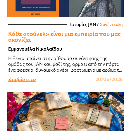
Ιστορίες JΑΝ
/
Συνέντευξη
Κάθε «τούνελ» είναι μια εμπειρία που μας
ακονίζει
Εμμανουέλα Νικολαΐδου
Η Ξένια μπαίνει στην αίθουσα συνάντησης της
ομάδας του JAN και, μαζί της, ορμάει από την πόρτα
ένα φρέσκο, δυναμικό αγέρι, φορτωμένο με αρώματα
από γέλια, πασπαλισμένα με..
Διαβάστε το
20/06/2026