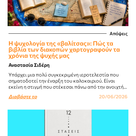
Απόψεις
Η ψυχολογία της «βαλίτσας»: Πώς τα
βιβλία των διακοπών χαρτογραφούν τα
χρόνια της ψυχής μας
Αναστασία Σιδέρη
Υπάρχει μια πολύ συγκεκριμένη ιεροτελεστία που
σηματοδοτεί την έναρξη του καλοκαιριού. Είναι
εκείνη η στιγμή που στέκεσαι πάνω από την ανοιχτή
βαλίτσα και, πριν ακόμη διαλέξεις ρούχα και..
Διαβάστε το
20/06/2026