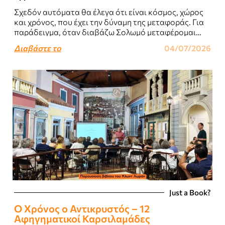
Σχεδόν αυτόματα θα έλεγα ότι είναι κόσμος, χώρος
και χρόνος, που έχει την δύναμη της μεταφοράς. Για
παράδειγμα, όταν διαβάζω Σολωμό μεταφέρομαι
αμέσως στον κόσμο των Ιόνιων Νησιών..
Διαβάστε το
04/07/2026
Just a Book?
Ο Χρόνος ο Αντικρυστός – 12
Αφηγηματικοί Καρσιλαμάδες