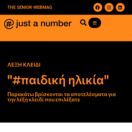
THE SENIOR WEBMAG
ΛΕΞΗ ΚΛΕΙΔΙ
"#παιδική ηλικία"
Παρακάτω βρίσκονται τα αποτελέσματα για
την λέξη κλειδί που επιλέξατε