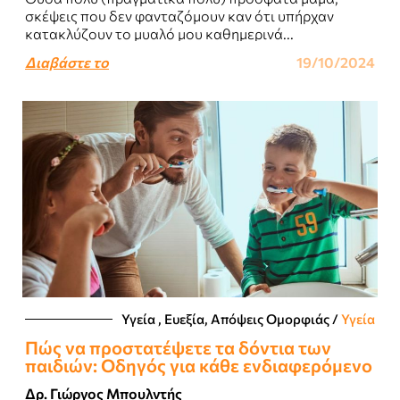
σκέψεις που δεν φανταζόμουν καν ότι υπήρχαν
κατακλύζουν το μυαλό μου καθημερινά...
Διαβάστε το
19/10/2024
Υγεία , Ευεξία, Απόψεις Ομορφιάς​
/
Υγεία
Πώς να προστατέψετε τα δόντια των
παιδιών: Οδηγός για κάθε ενδιαφερόμενο
Δρ. Γιώργος Μπουλντής