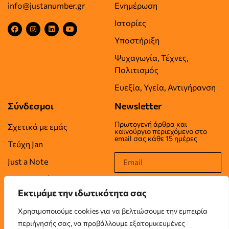
info@justanumber.gr
Ενημέρωση
Ιστορίες
Υποστήριξη
Ψυχαγωγία, Τέχνες,
Πολιτισμός
Ευεξία, Υγεία, Αντιγήρανση
Σύνδεσμοι
Newsletter
Πρωτογενή άρθρα και
Σχετικά με εμάς
καινούργιο περιεχόμενο στο
email σας κάθε 15 ημέρες
Τεύχη Jan
Just a Note
Επικοινωνία
Εκτιμάμε την ιδωτικότητα σας
Όροι Χρήσης
Χρησιμοποιούμε cookies για να βελτιώσουμε την εμπειρία
Πολιτική Απορρήτου
περιήγησής σας, να προβάλλουμε εξατομικευμένες