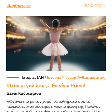
πολεμικές τέχνες...
Διαβάστε το
19/10/2024
Ιστορίες JΑΝ
/
Ιστορίες Ψυχικής Ανθεκτικότητας
Όταν μεγαλώσω, …θα γίνω Prima!
Ξένια Κούρτογλου
«Φτάνει πια με τον χορό, τα μαθήματά σου τα
τέλειωσες;» ακούστηκε η γλυκιά φωνή της Πωλίνας
από την κουζίνα, καθώς ετοίμαζε το βραδινό. «Πάμε