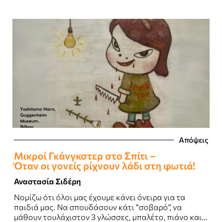
Απόψεις
Μικροί Γκάνγκστερ στο Σπίτι –
Όταν οι γονείς ρίχνουν λάδι στη φωτιά!
Αναστασία Σιδέρη
Νομίζω ότι όλοι μας έχουμε κάνει όνειρα για τα
παιδιά μας. Να σπουδάσουν κάτι “σοβαρό”, να
μάθουν τουλάχιστον 3 γλώσσες, μπαλέτο, πιάνο και