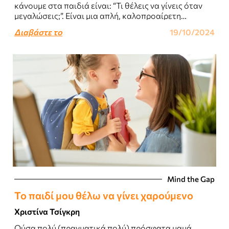
κάνουμε στα παιδιά είναι: “Τι θέλεις να γίνεις όταν
μεγαλώσεις;”. Είναι μια απλή, καλοπροαίρετη
ερώτηση, που συχνά έχει σαν στόχο να..
Διαβάστε το
19/10/2024
Mind the Gap
Το παιδί μου θέλω να γίνει χαρούμενο
Χριστίνα Τσίγκρη
Ούσα πολύ (πραγματικά πολύ) πρόσφατα μαμά,