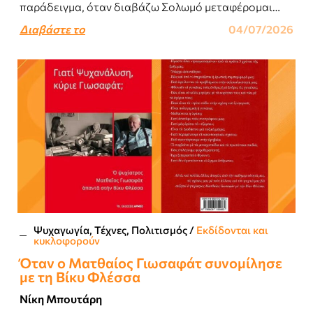
παράδειγμα, όταν διαβάζω Σολωμό μεταφέρομαι
αμέσως στον κόσμο των Ιόνιων Νησιών..
Διαβάστε το
04/07/2026
Ψυχαγωγία, Τέχνες, Πολιτισμός
/
Εκδίδονται και
κυκλοφορούν
Όταν ο Ματθαίος Γιωσαφάτ συνομίλησε
με τη Βίκυ Φλέσσα
Νίκη Μπουτάρη