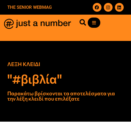
THE SENIOR WEBMAG
ΛΕΞΗ ΚΛΕΙΔΙ
"#βιβλία"
Παρακάτω βρίσκονται τα αποτελέσματα για
την λέξη κλειδί που επιλέξατε