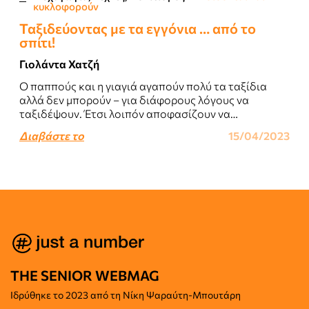
κυκλοφορούν
Ταξιδεύοντας με τα εγγόνια … από το
σπίτι!
Γιολάντα Χατζή
Ο παππούς και η γιαγιά αγαπούν πολύ τα ταξίδια
αλλά δεν μπορούν – για διάφορους λόγους να
ταξιδέψουν. Έτσι λοιπόν αποφασίζουν να
ταξιδέψουν με τα εγγόνια τους από..
Διαβάστε το
15/04/2023
THE SENIOR WEBMAG
Iδρύθηκε το
2023 από τη Νίκη Ψαραύτη-
Μπουτάρη