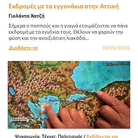
Εκδρομές με τα εγγονάκια στην Αττική
Γιολάντα Χατζή
Σήμερα ο παππούς και η γιαγιά ετοιμάζονται να πάνε
εκδρομή με τα εγγόνια τους. Θέλουν να χαρούν την
φύση και την ανοιξιάτικη λιακάδα...
Διαβάστε το
13/05/2023
Ψυχαγωγία, Τέχνες, Πολιτισμός
/
Εκδίδονται και