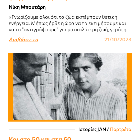
Νίκη Μπουτάρη
«Γνωρίζουμε όλοι ότι τα ζώα εκπέμπουν θετική
ενέργεια. Μήπως ήρθε η ώρα να τα εκτιμήσουμε και
να τα "αντιγράψουμε" για μια καλύτερη ζωή, γεμάτη
φως;..
Διαβάστε το
21/10/2023
Ιστορίες JΑΝ
/
Πορτρέτο
Και στα 50 και στα 60…