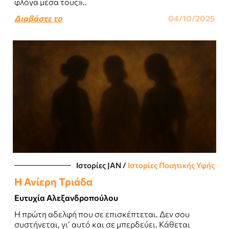
φλόγα μέσα τους»..
Διαβάστε το
04/10/2025
Ιστορίες JΑΝ
/
Ιστορίες Ποιητικής Υφής
Η Ανίερη Τριάδα
Ευτυχία Αλεξανδροπούλου
Η πρώτη αδελφή που σε επισκέπτεται. Δεν σου
συστήνεται, γι’ αυτό και σε μπερδεύει. Κάθεται