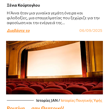
Ξένια Κούρτογλου
Η Άννα ήταν μια γυναίκα γεμάτη όνειρα και
φιλοδοξίες, μια επαγγελματίας που ξεχώριζε για την
αφοσίωση και την ενέργειά της...
Διαβάστε το
06/09/2025
Ιστορίες JΑΝ
/
Ιστορίες Ποιητικής Υφής
Ρουτίνα … σαν Θεατρικό!