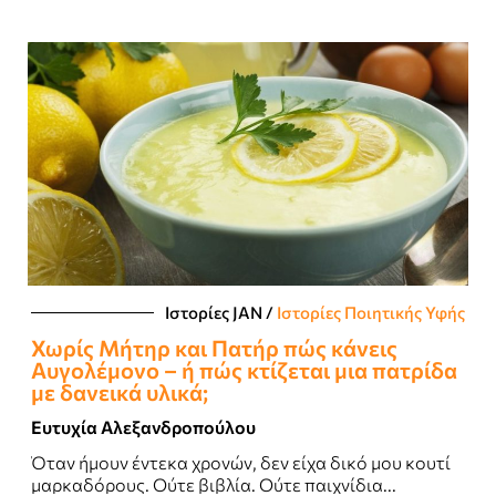
Ιστορίες JΑΝ
/
Ιστορίες Ποιητικής Υφής
Χωρίς Μήτηρ και Πατήρ πώς κάνεις
Αυγολέμονο – ή πώς κτίζεται μια πατρίδα
με δανεικά υλικά;
Ευτυχία Αλεξανδροπούλου
Όταν ήμουν έντεκα χρονών, δεν είχα δικό μου κουτί
μαρκαδόρους. Ούτε βιβλία. Ούτε παιχνίδια...