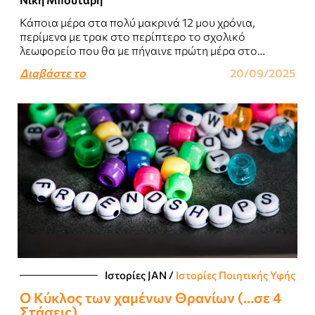
Κάποια μέρα στα πολύ μακρινά 12 μου χρόνια,
περίμενα με τρακ στο περίπτερο το σχολικό
λεωφορείο που θα με πήγαινε πρώτη μέρα στο
μυθικό καινούριο σχολείο Αμερικάνικο Κολλέγιο..
Διαβάστε το
20/09/2025
Ιστορίες JΑΝ
/
Ιστορίες Ποιητικής Υφής
Ο Κύκλος των χαμένων Θρανίων (…σε 4
Στάσεις)