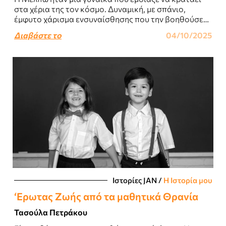
στα χέρια της τον κόσμο. Δυναμική, με σπάνιο,
έμφυτο χάρισμα ενσυναίσθησης που την βοηθούσε
να κατανοεί και να καθοδηγεί..
Διαβάστε το
04/10/2025
Ιστορίες JΑΝ
/
Η Ιστορία μου
‘Ερωτας Zωής από τα μαθητικά Θρανία
Τασούλα Πετράκου