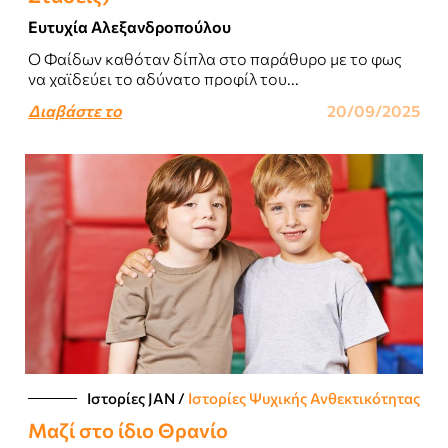
Ευτυχία Αλεξανδροπούλου
Ο Φαίδων καθόταν δίπλα στο παράθυρο με το φως
να χαϊδεύει το αδύνατο προφίλ του...
Διαβάστε το
20/09/2025
Ιστορίες JΑΝ
/
Ιστορίες Ψυχικής Ανθεκτικότητας
Μαζί στο ίδιο Θρανίο