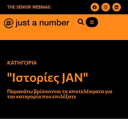
THE SENIOR WEBMAG
ΚΑΤΗΓΟΡΙΑ
"Ιστορίες JΑΝ"
Παρακάτω βρίσκονται τα αποτελέσματα για
την κατηγορία που επιλέξατε