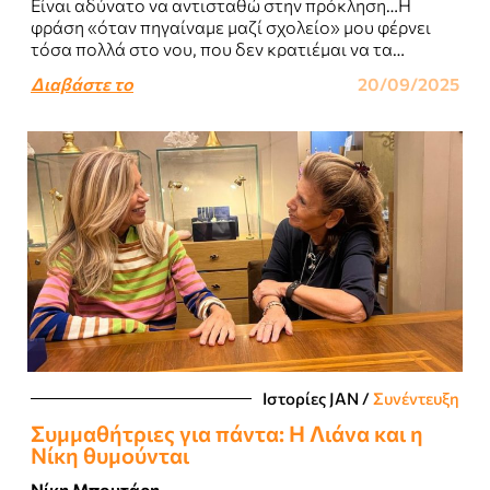
Είναι αδύνατο να αντισταθώ στην πρόκληση…Η
φράση «όταν πηγαίναμε μαζί σχολείο» μου φέρνει
τόσα πολλά στο νου, που δεν κρατιέμαι να τα
μοιραστώ με τους jan-ers φίλους και..
Διαβάστε το
20/09/2025
Ιστορίες JΑΝ
/
Συνέντευξη
Συμμαθήτριες για πάντα: Η Λιάνα και η
Νίκη θυμούνται
Νίκη Μπουτάρη