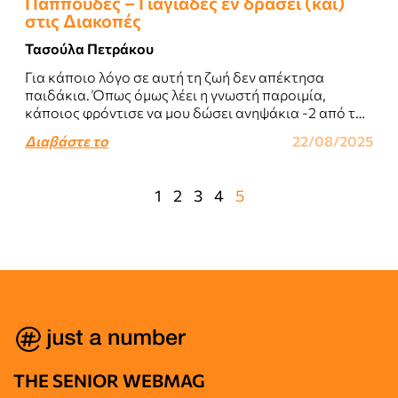
Παππούδες – Γιαγιάδες εν δράσει (και)
στις Διακοπές
Τασούλα Πετράκου
Για κάποιο λόγο σε αυτή τη ζωή δεν απέκτησα
παιδάκια. Όπως όμως λέει η γνωστή παροιμία,
κάποιος φρόντισε να μου δώσει ανηψάκια -2 από την
αδελφή μου...
Διαβάστε το
22/08/2025
1
2
3
4
5
THE SENIOR WEBMAG