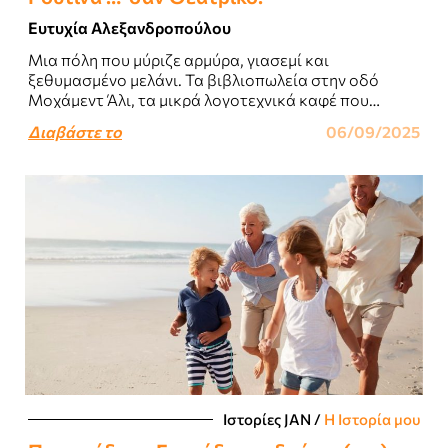
Ευτυχία Αλεξανδροπούλου
Μια πόλη που μύριζε αρμύρα, γιασεμί και
ξεθυμασμένο μελάνι. Τα βιβλιοπωλεία στην οδό
Μοχάμεντ Άλι, τα μικρά λογοτεχνικά καφέ που
σέρβιραν τσάι με δυόσμο και τσουρέκι με κακουλέ..
Διαβάστε το
06/09/2025
Ιστορίες JΑΝ
/
Η Ιστορία μου