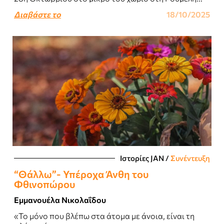
Διαβάστε το
18/10/2025
Ιστορίες JΑΝ
/
Συνέντευξη
“Θάλλω”- Υπέροχα Άνθη του
Φθινοπώρου
Εμμανουέλα Νικολαΐδου
«Το μόνο που βλέπω στα άτομα με άνοια, είναι τη