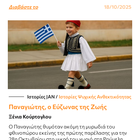
Διαβάστε το
18/10/2025
Ιστορίες JΑΝ
/
Ιστορίες Ψυχικής Ανθεκτικότητας
Παναγιώτης, ο Εύζωνας της Ζωής
Ξένια Κούρτογλου
Ο Παναγιώτης θυμόταν ακόμη τη μυρωδιά του
φθινοπώρου εκείνης της πρώτης παρέλασης για την
28η Οκτωβρίου στο μικρό του χωριό στη Ρούμελη...