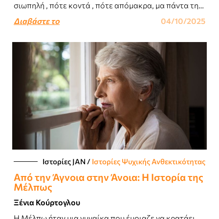
σιωπηλή , πότε κοντά , πότε απόμακρα, μα πάντα τη
νιώθεις...
Διαβάστε το
04/10/2025
Ιστορίες JΑΝ
/
Ιστορίες Ψυχικής Ανθεκτικότητας
Από την Άγνοια στην Άνοια: Η Ιστορία της
Μέλπως
Ξένια Κούρτογλου
Η Μέλπω ήταν μια γυναίκα που έμοιαζε να κρατάει