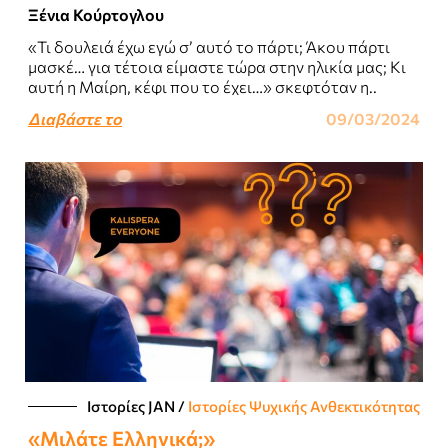
Ξένια Κούρτογλου
«Τι δουλειά έχω εγώ σ’ αυτό το πάρτι; Άκου πάρτι
μασκέ… για τέτοια είμαστε τώρα στην ηλικία μας; Κι
αυτή η Μαίρη, κέφι που το έχει…» σκεφτόταν η..
Διαβάστε το
09/03/2024
Ιστορίες JΑΝ
/
Ιστορίες Ψυχικής Ανθεκτικότητας
«Μιλάτε Ελληνικά;»