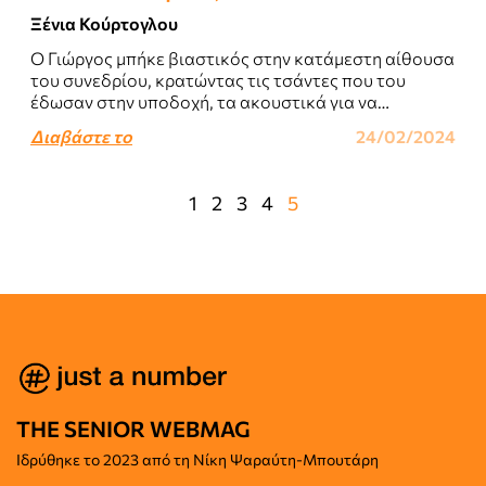
Ξένια Κούρτογλου
Ο Γιώργος μπήκε βιαστικός στην κατάμεστη αίθουσα
του συνεδρίου, κρατώντας τις τσάντες που του
έδωσαν στην υποδοχή, τα ακουστικά για να
καταλαβαίνει τους ξένους ομιλητές, και αφού
Διαβάστε το
24/02/2024
ταξίδεψε..
1
2
3
4
5
THE SENIOR WEBMAG
Iδρύθηκε το
2023 από τη Νίκη Ψαραύτη-
Μπουτάρη