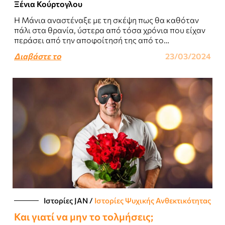
Ξένια Κούρτογλου
Η Μάνια αναστέναξε με τη σκέψη πως θα καθόταν
πάλι στα θρανία, ύστερα από τόσα χρόνια που είχαν
περάσει από την αποφοίτησή της από το
Πανεπιστήμιο...
Διαβάστε το
23/03/2024
Ιστορίες JΑΝ
/
Ιστορίες Ψυχικής Ανθεκτικότητας
Και γιατί να μην το τολμήσεις;