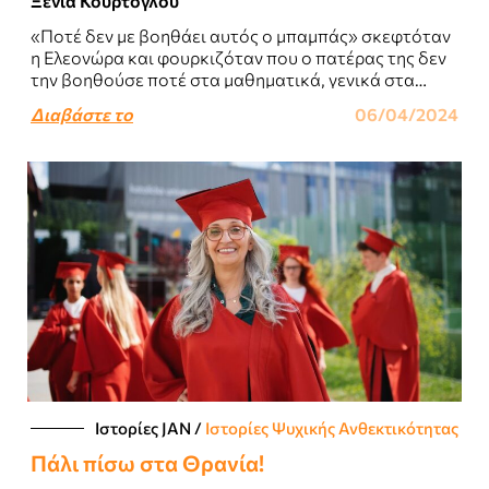
Ξένια Κούρτογλου
«Ποτέ δεν με βοηθάει αυτός ο μπαμπάς» σκεφτόταν
η Ελεονώρα και φουρκιζόταν που ο πατέρας της δεν
την βοηθούσε ποτέ στα μαθηματικά, γενικά στα
μαθήματα, αλλά και με..
Διαβάστε το
06/04/2024
Ιστορίες JΑΝ
/
Ιστορίες Ψυχικής Ανθεκτικότητας
Πάλι πίσω στα Θρανία!