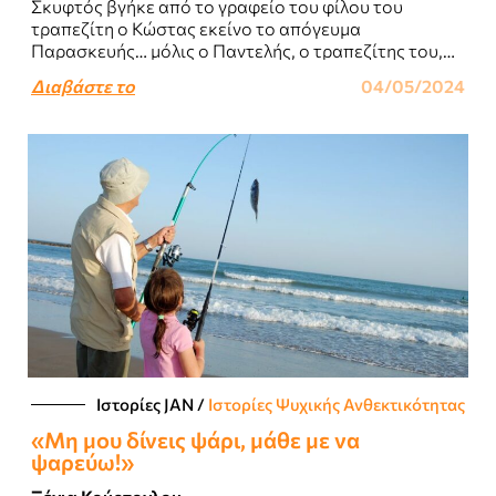
Σκυφτός βγήκε από το γραφείο του φίλου του
τραπεζίτη ο Κώστας εκείνο το απόγευμα
Παρασκευής… μόλις ο Παντελής, ο τραπεζίτης του,
του είχε ανακοινώσει πως δεν υπήρχε σωτηρία..
Διαβάστε το
04/05/2024
Ιστορίες JΑΝ
/
Ιστορίες Ψυχικής Ανθεκτικότητας
«Μη μου δίνεις ψάρι, μάθε με να
ψαρεύω!»