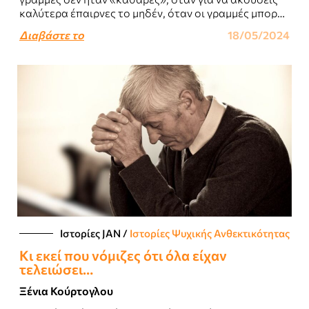
καλύτερα έπαιρνες το μηδέν, όταν οι γραμμές μπορεί
και να μπλεκόντουσαν και να..
Διαβάστε το
18/05/2024
Ιστορίες JΑΝ
/
Ιστορίες Ψυχικής Ανθεκτικότητας
Κι εκεί που νόμιζες ότι όλα είχαν
τελειώσει…
Ξένια Κούρτογλου