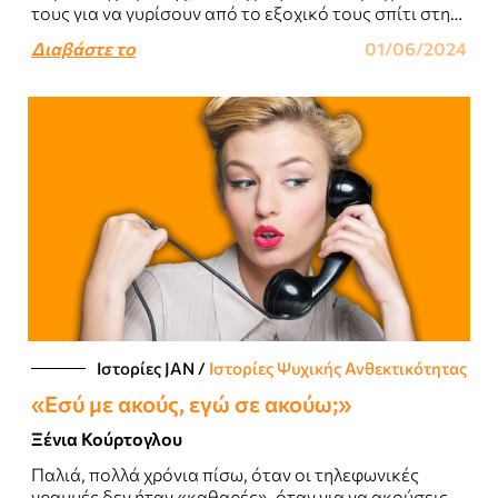
τους για να γυρίσουν από το εξοχικό τους σπίτι στην
Αθήνα...
Διαβάστε το
01/06/2024
Ιστορίες JΑΝ
/
Ιστορίες Ψυχικής Ανθεκτικότητας
«Εσύ με ακούς, εγώ σε ακούω;»
Ξένια Κούρτογλου
Παλιά, πολλά χρόνια πίσω, όταν οι τηλεφωνικές
γραμμές δεν ήταν «καθαρές», όταν για να ακούσεις