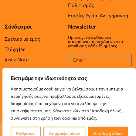
Πολιτισμός
Ευεξία, Υγεία, Αντιγήρανση
Σύνδεσμοι
Newsletter
Πρωτογενή άρθρα και
Σχετικά με εμάς
καινούργιο περιεχόμενο στο
email σας κάθε 15 ημέρες
Τεύχη Jan
Just a Note
Επικοινωνία
Εκτιμάμε την ιδωτικότητα σας
Όροι Χρήσης
Χρησιμοποιούμε cookies για να βελτιώσουμε την εμπειρία
Πολιτική Απορρήτου
περιήγησής σας, να προβάλλουμε εξατομικευμένες
Πολιτική Cookies
διαφημίσεις ή περιεχόμενο και να αναλύουμε την
επισκεψιμότητά μας. Κάνοντας κλικ στο "Αποδοχή όλων",
συναινείτε στη χρήση των cookies από εμάς.
© 2026 JUSTANUMBER LTD, London, UK. All rights reserved.
Ρυθμίσεις
Απόρριψη όλων
Αποδοχή όλων