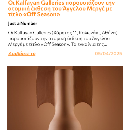
Οι Kalfayan Galleries παρουσιάζουν την
ατομική έκθεση του Άγγελου Μεργέ με
τίτλο «Off Season»
Just a Number
Οι Kalfayan Galleries (Χάρητος 11, Κολωνάκι, Αθήνα)
παρουσιάζουν την ατομική έκθεση του Άγγελου
Μεργέ με τίτλο «Off Season». Τα εγκαίνια της
έκθεσης θα πραγματοποιηθούν την Παρασκευή, 4
Διαβάστε το
05/04/2025
Απριλίου..