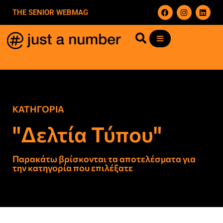
THE SENIOR WEBMAG
ΚΑΤΗΓΟΡΙΑ
"Δελτία Τύπου"
Παρακάτω βρίσκονται τα αποτελέσματα για
την κατηγορία που επιλέξατε