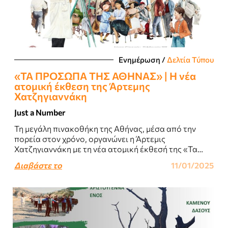
Ενημέρωση
/
Δελτία Τύπου
«ΤΑ ΠΡΟΣΩΠΑ ΤΗΣ ΑΘΗΝΑΣ» | Η νέα
ατομική έκθεση της Άρτεμης
Χατζηγιαννάκη
Just a Number
Τη μεγάλη πινακοθήκη της Αθήνας, μέσα από την
πορεία στον χρόνο, οργανώνει η Άρτεμις
Χατζηγιαννάκη με τη νέα ατομική έκθεσή της «Τα
πρόσωπα της Αθήνας» στην ιστορική αίθουσα..
Διαβάστε το
11/01/2025