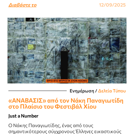
επίκεντρο της Art Athina 2025, που θα
Διαβάστε το
12/09/2025
πραγματοποιηθεί στο..
Ενημέρωση
/
Δελτία Τύπου
«ΑΝΑΒΑΣΙΣ» από τον Νάκη Παναγιωτίδη
στο Πλαίσιο του Φεστιβάλ Χίου
Just a Number
Ο Νάκης Παναγιωτίδης, ένας από τους
σημαντικότερους σύγχρονους Έλληνες εικαστικούς