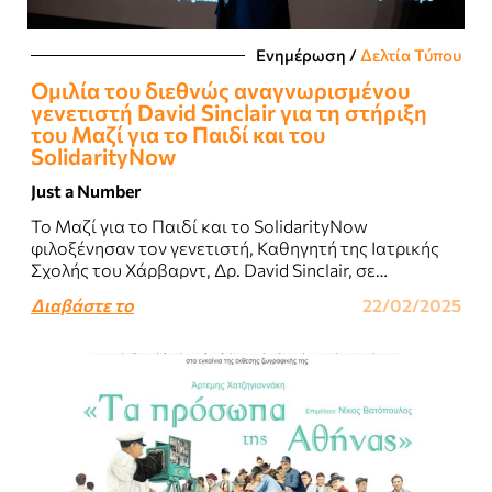
Ενημέρωση
/
Δελτία Τύπου
Ομιλία του διεθνώς αναγνωρισμένου
γενετιστή David Sinclair για τη στήριξη
του Μαζί για το Παιδί και του
SolidarityNow
Just a Number
Το Μαζί για το Παιδί και το SolidarityNow
φιλοξένησαν τον γενετιστή, Καθηγητή της Ιατρικής
Σχολής του Χάρβαρντ, Δρ. David Sinclair, σε
φιλανθρωπικό δείπνο που πραγματοποιήθηκε στο
Διαβάστε το
22/02/2025
Περιστύλιο του..