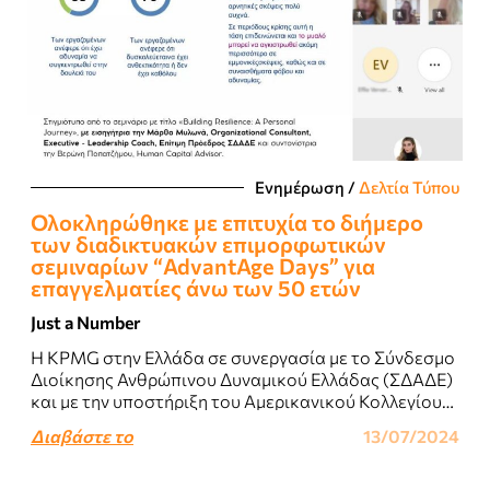
Ενημέρωση
/
Δελτία Τύπου
Ολοκληρώθηκε με επιτυχία το διήμερο
των διαδικτυακών επιμορφωτικών
σεμιναρίων “AdvantAge Days” για
επαγγελματίες άνω των 50 ετών
Just a Number
Η KPMG στην Ελλάδα σε συνεργασία με το Σύνδεσμο
Διοίκησης Ανθρώπινου Δυναμικού Ελλάδας (ΣΔΑΔΕ)
και με την υποστήριξη του Αμερικανικού Κολλεγίου
Ελλάδος, πραγματοποίησαν με επιτυχία για δεύτερη
Διαβάστε το
13/07/2024
συνεχή..