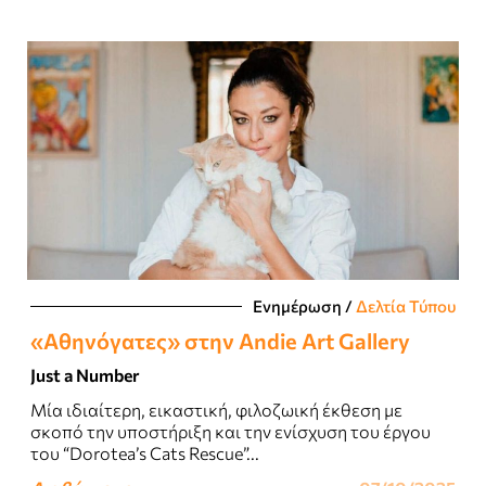
Ενημέρωση
/
Δελτία Τύπου
«Αθηνόγατες» στην Andie Art Gallery
Just a Number
Μία ιδιαίτερη, εικαστική, φιλοζωική έκθεση με
σκοπό την υποστήριξη και την ενίσχυση του έργου
του “Dorotea’s Cats Rescue”...