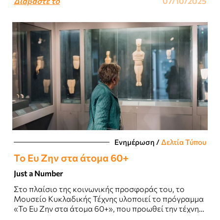
Διαβάστε το
07/10/2025
Ενημέρωση
/
Δελτία Τύπου
Το Ευ Ζην στα άτομα 60+
Just a Number
Στο πλαίσιο της κοινωνικής προσφοράς του, το
Μουσείο Κυκλαδικής Τέχνης υλοποιεί το πρόγραμμα
«Το Ευ Ζην στα άτομα 60+», που προωθεί την τέχνη
ως συνταγογραφούμενη θεραπεία για θέματα..