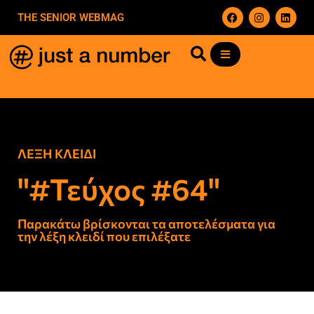
THE SENIOR WEBMAG
ΛΕΞΗ ΚΛΕΙΔΙ
"#Τεύχος #64"
Παρακάτω βρίσκονται τα αποτελέσματα για
την λέξη κλειδί που επιλέξατε