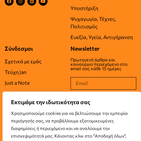
Υποστήριξη
Ψυχαγωγία, Τέχνες,
Πολιτισμός
Ευεξία, Υγεία, Αντιγήρανση
Σύνδεσμοι
Newsletter
Πρωτογενή άρθρα και
Σχετικά με εμάς
καινούργιο περιεχόμενο στο
email σας κάθε 15 ημέρες
Τεύχη Jan
Just a Note
Επικοινωνία
Εκτιμάμε την ιδωτικότητα σας
Όροι Χρήσης
Χρησιμοποιούμε cookies για να βελτιώσουμε την εμπειρία
Πολιτική Απορρήτου
περιήγησής σας, να προβάλλουμε εξατομικευμένες
Πολιτική Cookies
διαφημίσεις ή περιεχόμενο και να αναλύουμε την
επισκεψιμότητά μας. Κάνοντας κλικ στο "Αποδοχή όλων",