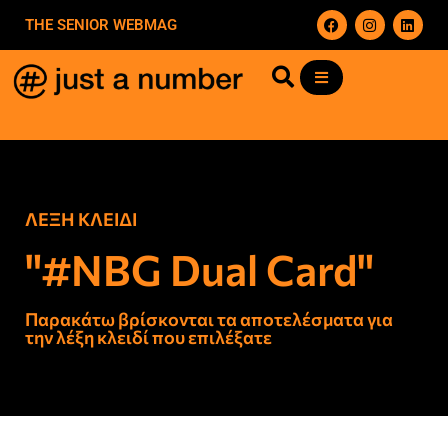
THE SENIOR WEBMAG
ΛΕΞΗ ΚΛΕΙΔΙ
"#NBG Dual Card"
Παρακάτω βρίσκονται τα αποτελέσματα για
την λέξη κλειδί που επιλέξατε