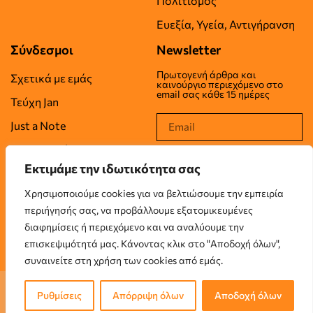
Πολιτισμός
Ευεξία, Υγεία, Αντιγήρανση
Σύνδεσμοι
Newsletter
Πρωτογενή άρθρα και
Σχετικά με εμάς
καινούργιο περιεχόμενο στο
email σας κάθε 15 ημέρες
Τεύχη Jan
Just a Note
Επικοινωνία
Εκτιμάμε την ιδωτικότητα σας
Όροι Χρήσης
Χρησιμοποιούμε cookies για να βελτιώσουμε την εμπειρία
Πολιτική Απορρήτου
περιήγησής σας, να προβάλλουμε εξατομικευμένες
Πολιτική Cookies
διαφημίσεις ή περιεχόμενο και να αναλύουμε την
επισκεψιμότητά μας. Κάνοντας κλικ στο "Αποδοχή όλων",
συναινείτε στη χρήση των cookies από εμάς.
© 2026 JUSTANUMBER LTD, London, UK. All rights reserved.
Ρυθμίσεις
Απόρριψη όλων
Αποδοχή όλων
Designed & Created by
Onum Group