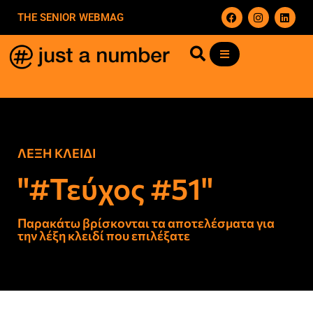
THE SENIOR WEBMAG
ΛΕΞΗ ΚΛΕΙΔΙ
"#Τεύχος #51"
Παρακάτω βρίσκονται τα αποτελέσματα για
την λέξη κλειδί που επιλέξατε