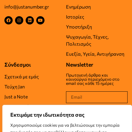
info@justanumber.gr
Ενημέρωση
Ιστορίες
Υποστήριξη
Ψυχαγωγία, Τέχνες,
Πολιτισμός
Ευεξία, Υγεία, Αντιγήρανση
Σύνδεσμοι
Newsletter
Πρωτογενή άρθρα και
Σχετικά με εμάς
καινούργιο περιεχόμενο στο
email σας κάθε 15 ημέρες
Τεύχη Jan
Just a Note
Επικοινωνία
Εκτιμάμε την ιδωτικότητα σας
Όροι Χρήσης
Χρησιμοποιούμε cookies για να βελτιώσουμε την εμπειρία
Πολιτική Απορρήτου