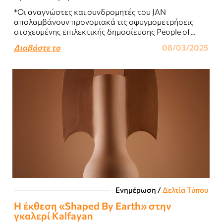
*Οι αναγνώστες και συνδρομητές του JAN
απολαμβάνουν προνομιακά τις σφυγμομετρήσεις
στοχευμένης επιλεκτικής δημοσίευσης People of
Greece της qed...
Διαβάστε το
08/03/2025
Ενημέρωση
/
Δελτία Τύπου
Η έκθεση «Shaped By Earth» στην
γκαλερί Kalfayan