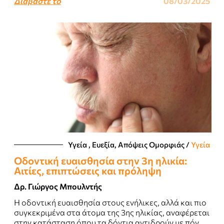
Διαβάστε το
08/03/2025
Υγεία , Ευεξία, Απόψεις Ομορφιάς​
/
Υγεία
Οδοντική ευαισθησία στην 3η ηλικία:
Αιτίες, επιπτώσεις και πρόληψη
Δρ. Γιώργος Μπουλντής
Η οδοντική ευαισθησία στους ενήλικες, αλλά και πιο
συγκεκριμένα στα άτομα της 3ης ηλικίας, αναφέρεται
στην κατάσταση όπου τα δόντια αντιδρούν με πόνο ή