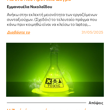
Εμμανουέλα Νικολαΐδου
Ανήκω στην εκλεκτή μειονότητα των εργαζόμενων
συνταξιούχων. (Σχεδόν) το τελευταίο πράγμα που
κάνω πριν κοιμηθώ είναι να κλείσω το laptop,
έχοντας ήδη προετοιμάσει τις δουλειές της επόμενης
Διαβάστε το
31/05/2025
μέρας...
Απόψεις