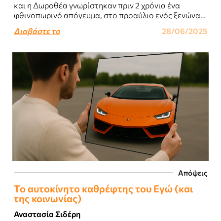
και η Δωροθέα γνωρίστηκαν πριν 2 χρόνια ένα
φθινοπωρινό απόγευμα, στο προαύλιο ενός ξενώνα
απεξάρτησης στο κέντρο της πόλης...
Διαβάστε το
28/06/2025
Απόψεις
Το αυτοκίνητο καθρέφτης του Eγώ (και
της κοινωνίας)
Αναστασία Σιδέρη