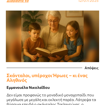
Διαβάστε το
12/07/2025
Απόψεις
Σκάνταλοι, υπέροχοι Ήρωες – κι ένας
Αληθινός
Εμμανουέλα Νικολαΐδου
Δεν είμαι προφανώς το μοναδικό μοναχοπαίδι που
μεγάλωσε με μεγάλη και εκλεκτή παρέα. Λάτρεψα τα
βύσσινα επειδή ο σκάνταλος Τρελαντώνης, ο