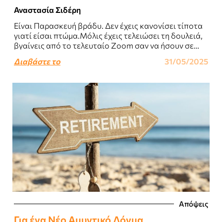
Αναστασία Σιδέρη
Είναι Παρασκευή βράδυ. Δεν έχεις κανονίσει τίποτα
γιατί είσαι πτώμα.Μόλις έχεις τελειώσει τη δουλειά,
βγαίνεις από το τελευταίο Zoom σαν να ήσουν σε
καταναγκαστικά έργα, πετάς το λάπτοπ,..
Διαβάστε το
31/05/2025
Απόψεις
Για ένα Νέο Αμυντικό Δόγμα