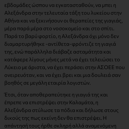
εβδομάδες ώσπου να εγκατασταθούν, να μπει η
Αλεξάνδρα στην τελευταία τάξη του λυκείου στην
Αθήνα και να ξεκινήσουν οι θεραπείες της γιαγιάς,
μέρα παρά μέρα στο νοσοκομείο και στο σπίτι.
Παρά το βαρύ φορτίο, η Αλεξάνδρα όχι μόνο δεν
διαμαρτυρήθηκε -αντίθετα-φρόντιζε τη γιαγιά
της, ενώ παράλληλα διάβαζε ασταμάτητα και
κατάφερε λίγους μήνες μετά να έχει τελειώσει το
Λύκειο με άριστα, να έχει περάσει στην ΑΣΟΕΕ που
ονειρευόταν, και να έχει βρει και μια δουλειά σαν
βοηθός σε μεγάλη εταιρία λογιστών.
Έτσι, όταν αποθεραπεύτηκε η γιαγιά της και
έπρεπε να επιστρέψει στην Καλαμάτα, η
Αλεξάνδρα στύλωσε τα πόδια και δήλωσε στους
δικούς της πως εκείνη δεν θα επιστρέψει. Η
απάντησή τους ήρθε σκληρή αλλά αναμενόμενη