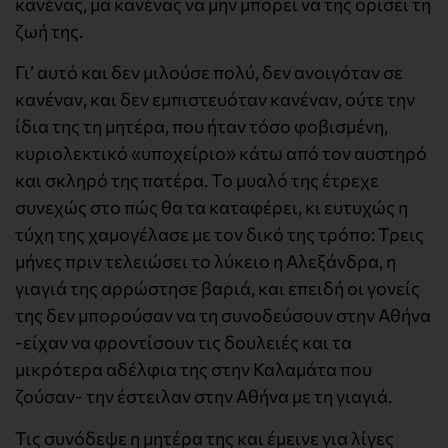
κανένας, μα κανένας να μην μπορεί να της ορίσει τη
ζωή της.
Γι’ αυτό και δεν μιλούσε πολύ, δεν ανοιγόταν σε
κανέναν, και δεν εμπιστευόταν κανέναν, ούτε την
ίδια της τη μητέρα, που ήταν τόσο φοβισμένη,
κυριολεκτικό «υποχείριο» κάτω από τον αυστηρό
και σκληρό της πατέρα. Το μυαλό της έτρεχε
συνεχώς στο πώς θα τα καταφέρει, κι ευτυχώς η
τύχη της χαμογέλασε με τον δικό της τρόπο: Τρεις
μήνες πριν τελειώσει το λύκειο η Αλεξάνδρα, η
γιαγιά της αρρώστησε βαριά, και επειδή οι γονείς
της δεν μπορούσαν να τη συνοδεύσουν στην Αθήνα
-είχαν να φροντίσουν τις δουλειές και τα
μικρότερα αδέλφια της στην Καλαμάτα που
ζούσαν- την έστειλαν στην Αθήνα με τη γιαγιά.
Τις συνόδεψε η μητέρα της και έμεινε για λίγες