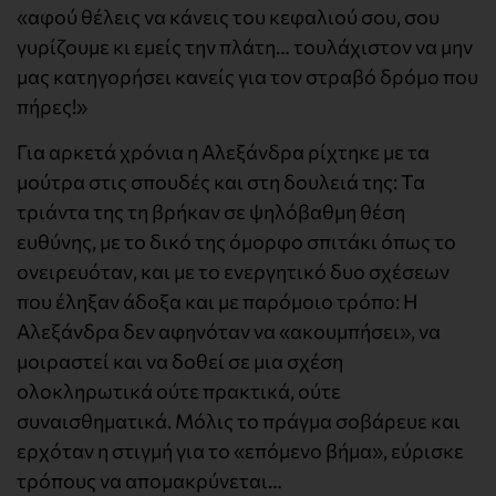
«αφού θέλεις να κάνεις του κεφαλιού σου, σου
γυρίζουμε κι εμείς την πλάτη… τουλάχιστον να μην
μας κατηγορήσει κανείς για τον στραβό δρόμο που
πήρες!»
Για αρκετά χρόνια η Αλεξάνδρα ρίχτηκε με τα
μούτρα στις σπουδές και στη δουλειά της: Τα
τριάντα της τη βρήκαν σε ψηλόβαθμη θέση
ευθύνης, με το δικό της όμορφο σπιτάκι όπως το
ονειρευόταν, και με το ενεργητικό δυο σχέσεων
που έληξαν άδοξα και με παρόμοιο τρόπο: Η
Αλεξάνδρα δεν αφηνόταν να «ακουμπήσει», να
μοιραστεί και να δοθεί σε μια σχέση
ολοκληρωτικά ούτε πρακτικά, ούτε
συναισθηματικά. Μόλις το πράγμα σοβάρευε και
ερχόταν η στιγμή για το «επόμενο βήμα», εύρισκε
τρόπους να απομακρύνεται…