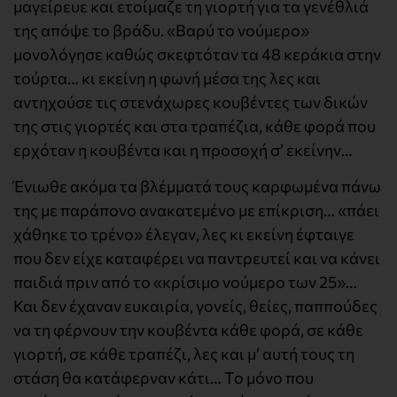
μαγείρευε και ετοίμαζε τη γιορτή για τα γενέθλιά
της απόψε το βράδυ. «Βαρύ το νούμερο»
μονολόγησε καθώς σκεφτόταν τα 48 κεράκια στην
τούρτα… κι εκείνη η φωνή μέσα της λες και
αντηχούσε τις στενάχωρες κουβέντες των δικών
της στις γιορτές και στα τραπέζια, κάθε φορά που
ερχόταν η κουβέντα και η προσοχή σ’ εκείνην…
Ένιωθε ακόμα τα βλέμματά τους καρφωμένα πάνω
της με παράπονο ανακατεμένο με επίκριση… «πάει
χάθηκε το τρένο» έλεγαν, λες κι εκείνη έφταιγε
που δεν είχε καταφέρει να παντρευτεί και να κάνει
παιδιά πριν από το «κρίσιμο νούμερο των 25»…
Και δεν έχαναν ευκαιρία, γονείς, θείες, παππούδες
να τη φέρνουν την κουβέντα κάθε φορά, σε κάθε
γιορτή, σε κάθε τραπέζι, λες και μ’ αυτή τους τη
στάση θα κατάφερναν κάτι… Το μόνο που