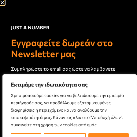
Ψυχαγωγία, Τέχνες,
Πολιτισμός
Ευεξία, Υγεία, Αντιγήρανση
JUST A NUMBER
Σύνδεσμοι
Newsletter
Εγγραφείτε δωρεάν στο
Πρωτογενή άρθρα και
Σχετικά με εμάς
καινούργιο περιεχόμενο στο
Newsletter μας
email σας κάθε 15 ημέρες
Τεύχη Jan
Just a Note
Συμπληρώστε το email σας ώστε να λαμβάνετε
Επικοινωνία
το newsletter μας κάθε 15 ημέρες
Εκτιμάμε την ιδωτικότητα σας
Όροι Χρήσης
Χρησιμοποιούμε cookies για να βελτιώσουμε την εμπειρία
Πολιτική Απορρήτου
περιήγησής σας, να προβάλλουμε εξατομικευμένες
Πολιτική Cookies
διαφημίσεις ή περιεχόμενο και να αναλύουμε την
επισκεψιμότητά μας. Κάνοντας κλικ στο "Αποδοχή όλων",
ΕΓΓΡΑΦΗ
συναινείτε στη χρήση των cookies από εμάς.