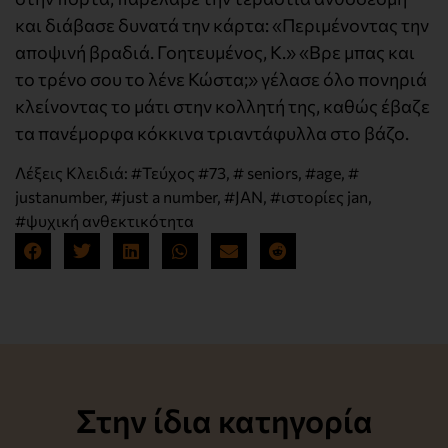
και διάβασε δυνατά την κάρτα: «Περιμένοντας την
αποψινή βραδιά. Γοητευμένος, Κ.» «Βρε μπας και
το τρένο σου το λένε Κώστα;» γέλασε όλο πονηριά
κλείνοντας το μάτι στην κολλητή της, καθώς έβαζε
τα πανέμορφα κόκκινα τριαντάφυλλα στο βάζο.
Λέξεις Κλειδιά:
#Τεύχος #73
,
# seniors
,
#age
,
#
justanumber
,
#just a number
,
#JAN
,
#ιστορίες jan
,
#ψυχική ανθεκτικότητα
Στην ίδια κατηγορία