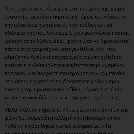
Πέντε χρόνια μετά, «έφυγε» ο πατέρας της, χωρίς
ένα αντίο -μεγάλη πίκρα αυτή- όμως τουλάχιστον
την πλησίασε η μητέρα, οι παππούδες και τα
αδέλφια της που λάτρευε. Είχαν μεγαλώσει πια και
ζούσαν στην Αθήνα, έτσι, φρόντιζαν να βρίσκονται
πάντα στις γιορτές και στα γενέθλια, κάτι που
γέμιζε την Αλεξάνδρα χαρά, εξαιρώντας βέβαια
εκείνες τις «δύσκολες» κουβέντες περί «χαμένου
τρένου», μια έκφραση που ηχούσε σαν καμπανάκι
στα αυτιά της από τότε, δεκαπέντε χρόνια πριν
που της την πρωτοείπαν. «Πάει, τόχασες εσύ πια
το τρένο» και δώστου και έτρεχαν τα μάτια της…
«Έλα, πάλι σε πήρε από κάτω μέρα που είναι…» της
φώναξε τρυφερά η κολλητή της η Κατερίνα που
ήρθε να τη βοηθήσει για τις ετοιμασίες. «Τα
πενήντα κοντεύω» αντέκρουσε η Αλεξάνδρα