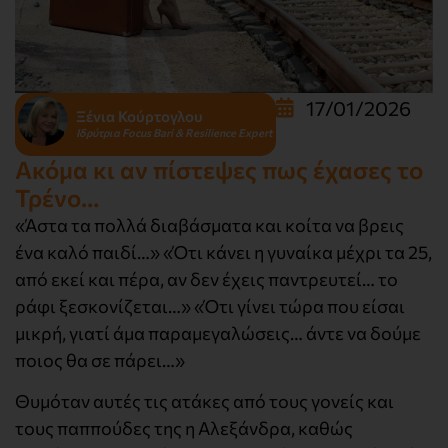
17/01/2026
Ξένια Κούρτογλου
Ιδρύτρια Focus Bari & Resilience Expert
Ακόμα κι αν πίστεψες πως έχασες το
Τρένο…
«Άστα τα πολλά διαβάσματα και κοίτα να βρεις
ένα καλό παιδί…» «Ότι κάνει η γυναίκα μέχρι τα 25,
από εκεί και πέρα, αν δεν έχεις παντρευτεί… το
ράφι ξεσκονίζεται…» «Ότι γίνει τώρα που είσαι
μικρή, γιατί άμα παραμεγαλώσεις… άντε να δούμε
ποιος θα σε πάρει…»
Θυμόταν αυτές τις ατάκες από τους γονείς και
τους παππούδες της η Αλεξάνδρα, καθώς