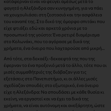
κατάφερναν είναι να φεύγει αμέσως μετά το
φαγητό η Αλεξάνδρα σαν κυνηγημένη, για να πάει
να χουχουλιάσει στη ζεστασιά και την ασφάλεια
του καναπέ της. Στο δικό της όμορφο σπιτάκι που
είχε φτιάξει εδώ και αρκετά χρόνια με το
προσωπικό της γούστο: Ένα ρετιρέ διαμέρισμα
στο Κολωνάκι, που το αγόρασε με δικά της
χρήματα, ένα όνειρο που λαχταρούσε από μικρή…
Από τότε, στα δεκαέξι-δεκαεφτά της που της
έφερναν το ένα προξενιό μετά το άλλο, τότε που οι
μισές συμμαθήτριές της διάβαζαν για τις
εξετάσεις στο Πανεπιστήμιο, κι οι άλλες μισές
σχεδίαζαν σπουδές στο εξωτερικό, ένα όνειρο
είχε η Αλεξάνδρα: Να σπουδάσει με κάθε θυσία κι
εκείνη, να εργαστεί και να έχει τα δικά της
χρήματα, να είναι αυτόνομη και ανεξάρτητη, ώστε