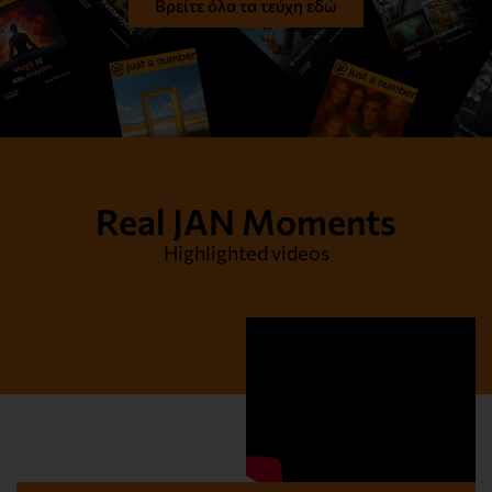
Βρείτε όλα τα τεύχη εδώ
Real JAN Moments
Highlighted videos