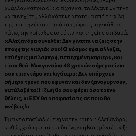
«μάλλον κάποιο δίκιο είχαν και το λέγανε…» πήγε
να συνεχίσει, αλλά κόπηκε απότομα από τη φίλη
της που την έπιασε από τους ώμους, την κάθισε
κάτω, την κοίταξε στα μάτια και της είπε στιβαρά:
«Αλεξάνδρα σύνελθε: Δεν γίνεται να ζεις στην
εποχή της γιαγιάς σου! Ο κόσμος έχει αλλάξει,
εσύ έχεις μια λαμπρή, πετυχημένη καριέρα, και
είσαι θεά! Μια γυναίκα 48 χρονών σήμερα είναι
σαν τριαντάρα και λιγότερο: Δεν υπάρχουν
σήμερα τρένα που έφυγαν και δεν ξαναγυρνούν,
κατάλαβέ το! Η ζωή θα σου φέρει όσα τρένα
θέλεις, κι ΕΣΥ θα αποφασίσεις σε ποιο θα
ανέβεις!»
Έμεινε αποσβολωμένη να την κοιτά η Αλεξάνδρα,
καθώς χτύπησε το κουδούνι, κι η Κατερίνα έτρεξε
στην πόρτα, παρέλαβε την τεράστια ανθοδέσμη