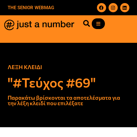
THE SENIOR WEBMAG
ΛΕΞΗ ΚΛΕΙΔΙ
"#Τεύχος #69"
Παρακάτω βρίσκονται τα αποτελέσματα για
την λέξη κλειδί που επιλέξατε