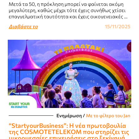
Μετά τα 50, η πρόκληση μπορεί να φαίνεται ακόμη
μεγαλύτερη, καθώς μέχρι τότε έχεις συνήθως χτίσει
επαγγελματική ταυτότητα και έχεις οικογενειακές ή
οικονομικές ευθύνες...
Διαβάστε το
15/11/2025
Ενημέρωση
/
Με το φίλτρο του Jan
“StartyourBusiness”: Η νέα πρωτοβουλία
της COSMOTETELEKOM που στηρίζει τις
μικρομεσαίες επιχειρήσεις στο ξεκίνημά