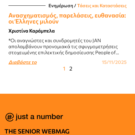
Ενημέρωση
/
Τάσεις και Καταστάσεις
Ανασχηματισμός, παρελάσεις, ευθανασία:
οι Έλληνες μιλούν
Χριστίνα Καράμπελα
*Οι αναγνώστες και συνδρομητές του JAN
απολαμβάνουν προνομιακά τις σφυγμομετρήσεις
στοχευμένης επιλεκτικής δημοσίευσης People of
Greece της qed...
Διαβάστε το
15/11/2025
1
2
THE SENIOR WEBMAG