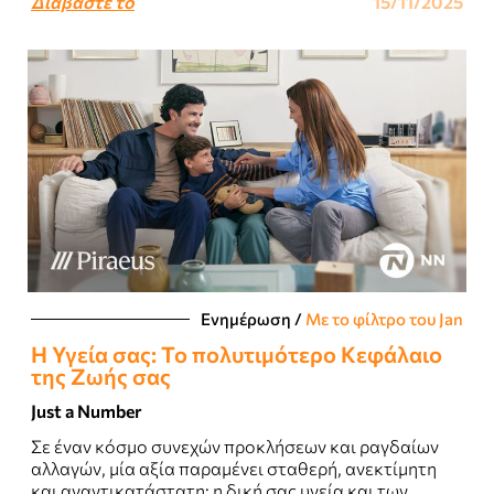
Διαβάστε το
15/11/2025
Ενημέρωση
/
Με το φίλτρο του Jan
Η Υγεία σας: Το πολυτιμότερο Κεφάλαιο
της Ζωής σας
Just a Number
Σε έναν κόσμο συνεχών προκλήσεων και ραγδαίων
αλλαγών, μία αξία παραμένει σταθερή, ανεκτίμητη
και αναντικατάστατη: η δική σας υγεία και των