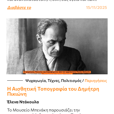
αγαπημένων σας προσώπων...
Διαβάστε το
15/11/2025
Ψυχαγωγία, Τέχνες, Πολιτισμός
/
Περιηγήσεις
Η Αισθητική Τοπογραφία του Δημήτρη
Πικιώνη
Έλενα Ντάκουλα
Το Μουσείο Μπενάκη παρουσιάζει την