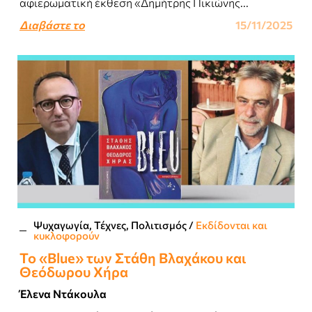
αφιερωματική έκθεση «Δημήτρης Πικιώνης...
Διαβάστε το
15/11/2025
Ψυχαγωγία, Τέχνες, Πολιτισμός
/
Εκδίδονται και
κυκλοφορούν
Το «Blue» των Στάθη Βλαχάκου και
Θεόδωρου Χήρα
Έλενα Ντάκουλα