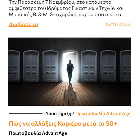
Την Παρασκευή 7 Νοεμβρίου, στο κατάμεστο
αμφιθέατρο του Ιδρύματος Εικαστικών Τεχνών και
Μουσικής Β. & Μ. Θεοχαράκη, παρουσιάστηκε το
Blue, το νέο μυθιστόρημα των Στάθη Βλαχάκου και
Διαβάστε το
15/11/2025
Θεόδωρου..
Υποστήριξη
/
Πρωτοβουλία AdvantAge
Πώς να αλλάξεις Καριέρα μετά τα 50+
Πρωτοβουλία AdvantAge