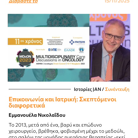
Διαβάστε το
15/11/2025
Ιστορίες JΑΝ
/
Συνέντευξη
Επικοινωνία και Ιατρική: Σκεπτόμενοι
διαφορετικά
Εμμανουέλα Νικολαΐδου
Το 2013, μετά από ένα, βαρύ και επώδυνο
χειρουργείο, βρέθηκα, φοβισμένη μέχρι το μεδούλι,
στο σαλόνι της μονάδας ημερήσιας θεραπείας -εκεί