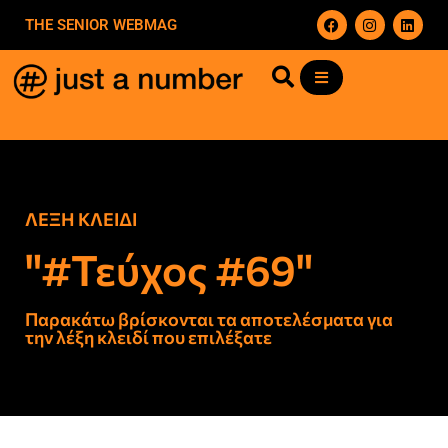
THE SENIOR WEBMAG
ΛΕΞΗ ΚΛΕΙΔΙ
"#Τεύχος #69"
Παρακάτω βρίσκονται τα αποτελέσματα για
την λέξη κλειδί που επιλέξατε