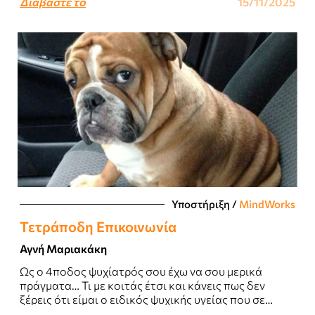
Διαβάστε το
15/11/2025
Υποστήριξη
/
MindWorks
Τετράποδη Επικοινωνία
Αγνή Μαριακάκη
Ως ο 4ποδος ψυχίατρός σου έχω να σου μερικά
πράγματα… Τι με κοιτάς έτσι και κάνεις πως δεν
ξέρεις ότι είμαι ο ειδικός ψυχικής υγείας που σε
βγάζει..