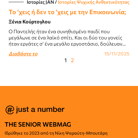
Ιστορίες JΑΝ
/
Ιστορίες Ψυχικής Ανθεκτικότητας
Το ‘χεις ή δεν το ‘χεις με την Επικοινωνία;
Ξένια Κούρτογλου
Ο Παντελής ήταν ένα συνηθισμένο παιδί που
μεγάλωνε σε ένα λαϊκό σπίτι. Και οι δύο του γονείς
ήταν εργάτες σ’ ένα μεγάλο εργοστάσιο, δούλευαν
ασταμάτητα και ήταν πάντα..
Διαβάστε το
15/11/2025
1
2
THE SENIOR WEBMAG
Iδρύθηκε το
2023 από τη Νίκη Ψαραύτη-
Μπουτάρη