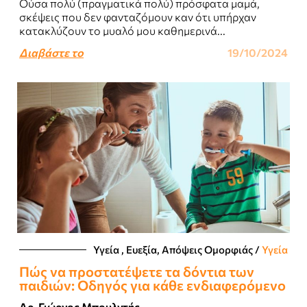
Ούσα πολύ (πραγματικά πολύ) πρόσφατα μαμά,
σκέψεις που δεν φανταζόμουν καν ότι υπήρχαν
κατακλύζουν το μυαλό μου καθημερινά...
Διαβάστε το
19/10/2024
Υγεία , Ευεξία, Απόψεις Ομορφιάς​
/
Υγεία
Πώς να προστατέψετε τα δόντια των
παιδιών: Οδηγός για κάθε ενδιαφερόμενο
Δρ. Γιώργος Μπουλντής