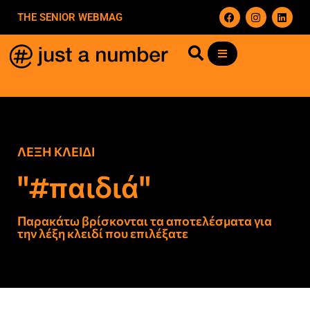
THE SENIOR WEBMAG
ΛΕΞΗ ΚΛΕΙΔΙ
"#παιδιά"
Παρακάτω βρίσκονται τα αποτελέσματα για
την λέξη κλειδί που επιλέξατε