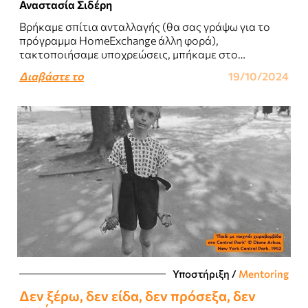
Αναστασία Σιδέρη
Βρήκαμε σπίτια ανταλλαγής (θα σας γράψω για το
πρόγραμμα HomeExchange άλλη φορά),
τακτοποιήσαμε υποχρεώσεις, μπήκαμε στο
αεροπλάνο για το Μπιλμπάο και αρχή του Οκτώβρη
Διαβάστε το
19/10/2024
ήλθαμε με τη κολλητή..
Υποστήριξη
/
Mentoring
Δεν ξέρω, δεν είδα, δεν πρόσεξα, δεν