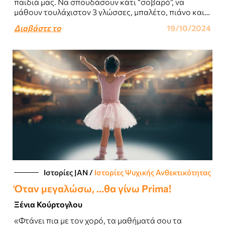
παιδιά μας. Να σπουδάσουν κάτι “σοβαρό”, να
μάθουν τουλάχιστον 3 γλώσσες, μπαλέτο, πιάνο και
πολεμικές τέχνες...
Διαβάστε το
19/10/2024
Ιστορίες JΑΝ
/
Ιστορίες Ψυχικής Ανθεκτικότητας
Όταν μεγαλώσω, …θα γίνω Prima!
Ξένια Κούρτογλου
«Φτάνει πια με τον χορό, τα μαθήματά σου τα