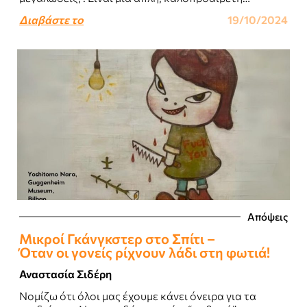
ερώτηση, που συχνά έχει σαν στόχο να..
Διαβάστε το
19/10/2024
Απόψεις
Μικροί Γκάνγκστερ στο Σπίτι –
Όταν οι γονείς ρίχνουν λάδι στη φωτιά!
Αναστασία Σιδέρη
Νομίζω ότι όλοι μας έχουμε κάνει όνειρα για τα