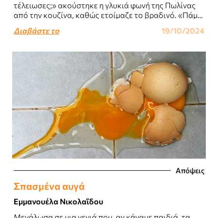
τέλειωσες;» ακούστηκε η γλυκιά φωνή της Πωλίνας
από την κουζίνα, καθώς ετοίμαζε το βραδινό. «Πάμε
να κάνεις μπάνιο και..
Διαβάστε το
19/10/2024
Απόψεις
Σπασμένα αυγά
Εμμανουέλα Νικολαΐδου
Μεγάλωσα σε μια γενιά που, αν κάναμε παιδιά, τα