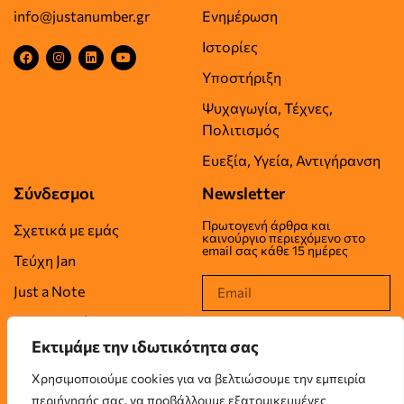
info@justanumber.gr
Ενημέρωση
Ιστορίες
Υποστήριξη
Ψυχαγωγία, Τέχνες,
Πολιτισμός
Ευεξία, Υγεία, Αντιγήρανση
Σύνδεσμοι
Newsletter
Πρωτογενή άρθρα και
Σχετικά με εμάς
καινούργιο περιεχόμενο στο
email σας κάθε 15 ημέρες
Τεύχη Jan
Just a Note
Επικοινωνία
Εκτιμάμε την ιδωτικότητα σας
Όροι Χρήσης
Χρησιμοποιούμε cookies για να βελτιώσουμε την εμπειρία
Πολιτική Απορρήτου
περιήγησής σας, να προβάλλουμε εξατομικευμένες