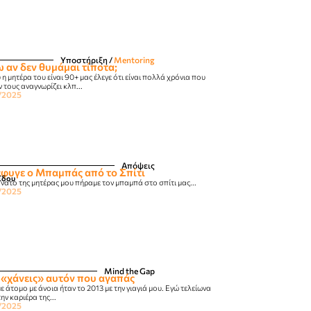
Υποστήριξη
/
Mentoring
 αν δεν θυμάμαι τίποτα;
η μητέρα του είναι 90+ μας έλεγε ότι είναι πολλά χρόνια που
 τους αναγνωρίζει κλπ...
/2025
Απόψεις
έφυγε ο Μπαμπάς από το Σπίτι
ΐδου
ατο της μητέρας μου πήραμε τον μπαμπά στο σπίτι μας...
/2025
Mind the Gap
 «χάνεις» αυτόν που αγαπάς
 άτομο με άνοια ήταν το 2013 με την γιαγιά μου. Εγώ τελείωνα
ην καριέρα της...
/2025