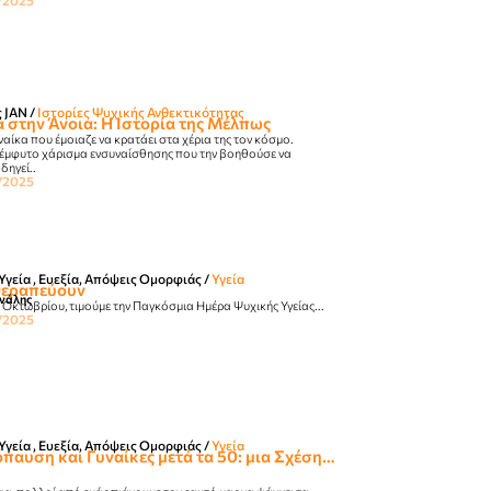
/2025
ς JΑΝ
/
Ιστορίες Ψυχικής Ανθεκτικότητας
 στην Άνοια: Η Ιστορία της Μέλπως
αίκα που έμοιαζε να κρατάει στα χέρια της τον κόσμο.
, έμφυτο χάρισμα ενσυναίσθησης που την βοηθούσε να
δηγεί..
/2025
Υγεία , Ευεξία, Απόψεις Ομορφιάς​
/
Υγεία
θεραπεύουν
νάλης
 10 Οκτωβρίου, τιμούμε την Παγκόσμια Ημέρα Ψυχικής Υγείας...
/2025
Υγεία , Ευεξία, Απόψεις Ομορφιάς​
/
Υγεία
παυση και Γυναίκες μετά τα 50: μια Σχέση…