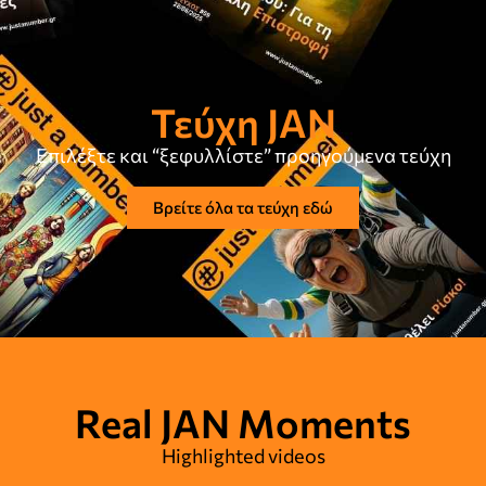
Τεύχη JAN
Επιλέξτε και “ξεφυλλίστε” προηγούμενα τεύχη
Βρείτε όλα τα τεύχη εδώ
Real JAN Moments
Highlighted videos