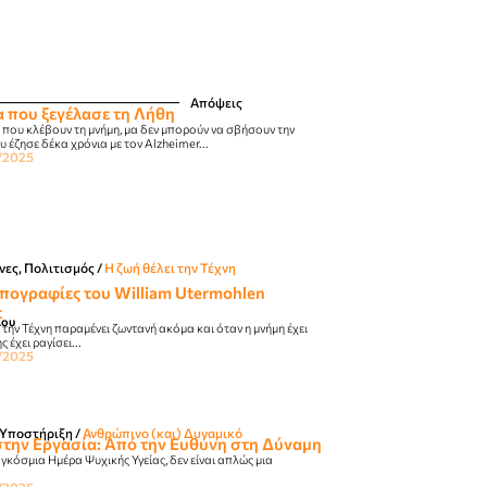
Απόψεις
 που ξεγέλασε τη Λήθη
που κλέβουν τη μνήμη, μα δεν μπορούν να σβήσουν την
 έζησε δέκα χρόνια με τον Alzheimer...
/2025
νες, Πολιτισμός
/
Η ζωή θέλει την Τέχνη
ογραφίες του William Utermohlen
t
λου
ην Τέχνη παραμένει ζωντανή ακόμα και όταν η μνήμη έχει
 έχει ραγίσει...
/2025
Υποστήριξη
/
Ανθρώπινο (και) Δυναμικό
στην Eργασία: Aπό την Eυθύνη στη Δύναμη
κόσμια Ημέρα Ψυχικής Υγείας, δεν είναι απλώς μια