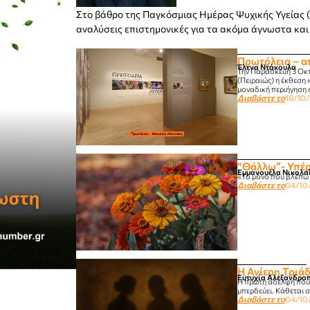
Στο βάθρο της Παγκόσμιας Ημέρας Ψυχικής Υγείας (
αναλύσεις επιστημονικές για τα ακόμα άγνωστα και
Πρωτόλεια – α
Έλενα Ντάκουλα
Την Παρασκευή 3 Οκτ
(Πειραιώς) η έκθεση 
μοναδική περιήγηση 
Διαβάστε το
18/10
“Θάλλω”- Υπέ
Εμμανουέλα Νικολα
«Το μόνο που βλέπω σ
Διαβάστε το
04/10
Η Ανίερη Τριά
Ευτυχία Αλεξανδρο
Η πρώτη αδελφή που σ
μπερδεύει. Κάθεται σ
Διαβάστε το
04/10