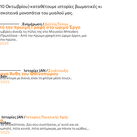
10 Οκτωβρίου) καταθέτουμε ιστορίες βιωματικές κι
 σκοτεινά μονοπάτια του μυαλού μας.
Ενημέρωση
/
Δελτία Τύπου
πό την πρώιμη Γραφή στο ώριμο Έργο
ωβρίου άνοιξε τις πύλες της στο Μουσείο Μπενάκη
«Πρωτόλεια – Από την πρώιμη γραφή στο ώριμο έργο», μια
στα πρώτα..
/2025
Ιστορίες JΑΝ
/
Συνέντευξη
ροχα Άνθη του Φθινοπώρου
ΐδου
τα άτομα με άνοια, είναι τη φλόγα μέσα τους»..
/2025
Ιστορίες JΑΝ
/
Ιστορίες Ποιητικής Υφής
δα
πούλου
ε επισκέπτεται. Δεν σου συστήνεται, γι’ αυτό και σε
ιωπηλή , πότε κοντά , πότε απόμακρα, μα πάντα τη νιώθεις...
/2025