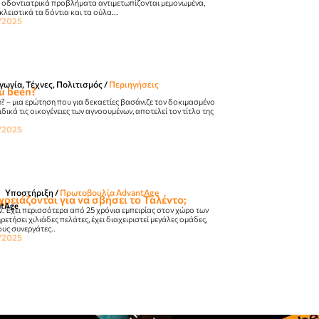
 οδοντιατρικά προβλήματα αντιμετωπίζονται μεμονωμένα,
ειστικά τα δόντια και τα ούλα...
/2025
ωγία, Τέχνες, Πολιτισμός
/
Περιηγήσεις
u been?
? – μια ερώτηση που για δεκαετίες βασάνιζε τον δοκιμασμένο
δικά τις οικογένειες των αγνοουμένων, αποτελεί τον τίτλο της
/2025
Υποστήριξη
/
Πρωτοβουλία AdvantAge
ρειάζονται για να σβήσει το Ταλέντο;
ntAge
ν. Έχει περισσότερα από 25 χρόνια εμπειρίας στον χώρο των
ρετήσει χιλιάδες πελάτες, έχει διαχειριστεί μεγάλες ομάδες,
ους συνεργάτες..
/2025