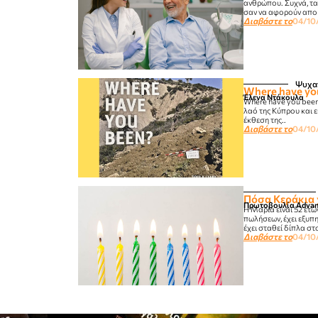
ανθρώπου. Συχνά, τα
σαν να αφορούν αποκλ
Διαβάστε το
04/10
Ψυχαγ
Where have yo
Έλενα Ντάκουλα
Where have you been
λαό της Κύπρου και ει
έκθεση της..
Διαβάστε το
04/10
Πόσα Κεράκια χ
Πρωτοβουλία Adva
Η Μαρία είναι 52 ετώ
πωλήσεων, έχει εξυπη
έχει σταθεί δίπλα στ
Διαβάστε το
04/10