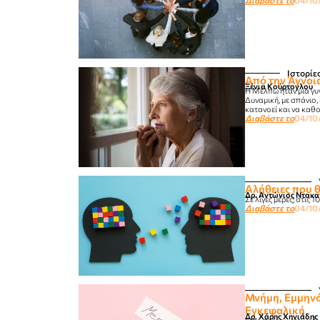
Διαβάστε το
04/10
Ιστορίε
Από την Άγνοια
Ξένια Κούρτογλου
Η Μέλπω ήταν μια γυν
Δυναμική, με σπάνιο
κατανοεί και να καθο
Διαβάστε το
04/10
Αλήθειες που 
Δρ. Αντώνιος Ντακα
Σε λίγες μέρες, στις
Διαβάστε το
04/10
Μνήμη, Εμμηνό
Εγκεφαλική
Δρ. Χάρης Χηνιάδης