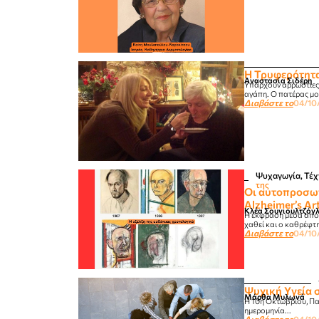
Η Τρυφερότητα
Αναστασία Σιδέρη
Υπάρχουν αρρώστιες 
αγάπη. Ο πατέρας μου
Διαβάστε το
04/10
Ψυχαγωγία, Τέχ
της
Οι αυτοπροσωπ
Alzheimer’s Ar
Κλέα Σουγιουλτζόγ
Η έκφραση μέσα από τ
χαθεί και ο καθρέφτης
Διαβάστε το
04/10
Ψυχική Yγεία 
Μάρθα Μυλωνά
Η 10η Οκτωβρίου, Παγ
ημερομηνία...