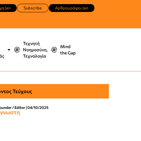
χη Jan
Subscribe
Αρθρογράφοι Jan
Τεχνητή
Mind
Νοημοσύνη,
the Gap
άς
Τεχνολογία
ντος Τεύχους
under / Editor | 04/10/2025
Άγνωστη