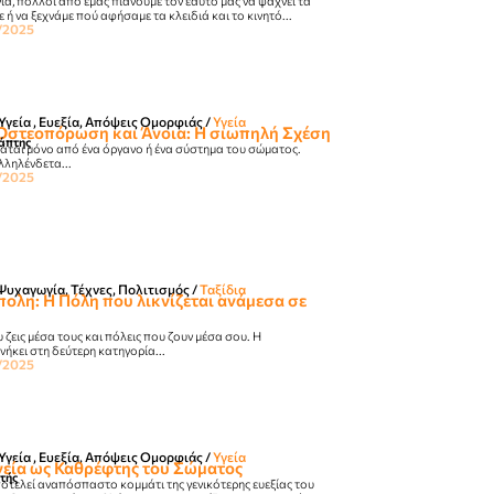
α, πολλοί από εμάς πιάνουμε τον εαυτό μας να ψάχνει τα
 ή να ξεχνάμε πού αφήσαμε τα κλειδιά και το κινητό...
/2025
Υγεία , Ευεξία, Απόψεις Ομορφιάς​
/
Υγεία
 Οστεοπόρωση και Άνοια: Η σιωπηλή Σχέση
άπτης
τάται μόνο από ένα όργανο ή ένα σύστημα του σώματος.
λληλένδετα...
/2025
Ψυχαγωγία, Τέχνες, Πολιτισμός
/
Ταξίδια
ολη: Η Πόλη που λικνίζεται ανάμεσα σε
ζεις μέσα τους και πόλεις που ζουν μέσα σου. Η
ήκει στη δεύτερη κατηγορία...
/2025
Υγεία , Ευεξία, Απόψεις Ομορφιάς​
/
Υγεία
γεία ως Καθρέφτης του Σώματος
τής
ποτελεί αναπόσπαστο κομμάτι της γενικότερης ευεξίας του