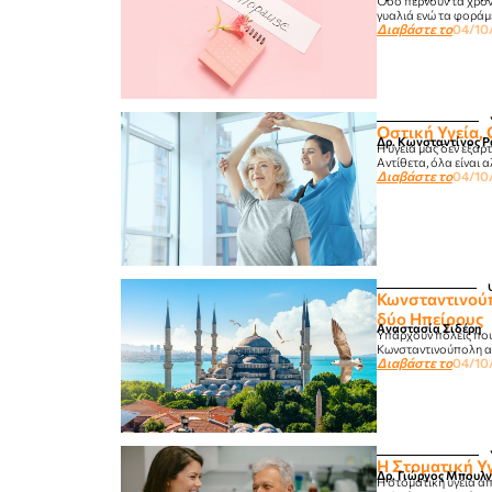
Όσο περνούν τα χρόνι
γυαλιά ενώ τα φοράμε
Διαβάστε το
04/10
Οστική Υγεία,
Δρ. Κωνσταντίνος Ρ
Η υγεία μας δεν εξαρ
Αντίθετα, όλα είναι α
Διαβάστε το
04/10
Κωνσταντινούπ
δύο Ηπείρους
Αναστασία Σιδέρη
Υπάρχουν πόλεις που 
Κωνσταντινούπολη αν
Διαβάστε το
04/10
Η Στοματική Υ
Δρ. Γιώργος Μπουλν
Η στοματική υγεία α