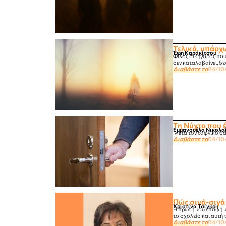
Τελικά, υπάρχω
Έφη Καρακίτσου
Φίλος δικηγόρος που 
δεν καταλαβαίνει, δεν
Διαβάστε το
04/10
Τη Νύχτα που 
Εμμανουέλα Νικολα
Μετά τον ξαφνικό θάν
Διαβάστε το
04/10
Πώς σιγά-σιγά
Χριστίνα Τσίγκρη
Η πρώτη μου επαφή με
το σχολείο και αυτή τ
Διαβάστε το
04/10