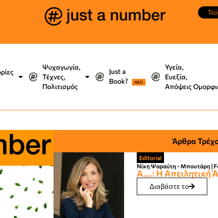
Τεύ
Ψυχαγωγία,
Υγεία,
Just a
ορίες
Τέχνες,
Ευεξία,
Book?
NEO
Πολιτισμός
Απόψεις Ομορφι
Άρθρα Τρέχο
Editorial
Νίκη Ψαραύτη - Μπουτάρη | Fo
Α….: Η Απειλητική 
Διαβάστε το