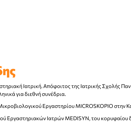
δης
αστηριακή Ιατρική. Απόφοιτος της Ιατρικής Σχολής Πα
ληνικά για διεθνή συνέδρια.
– Μικροβιολογικού Εργαστηρίου MICROSKOPIO στην Κα
μού ​Εργαστηριακών Ιατρών MEDISYN, του κορυφαίου δ