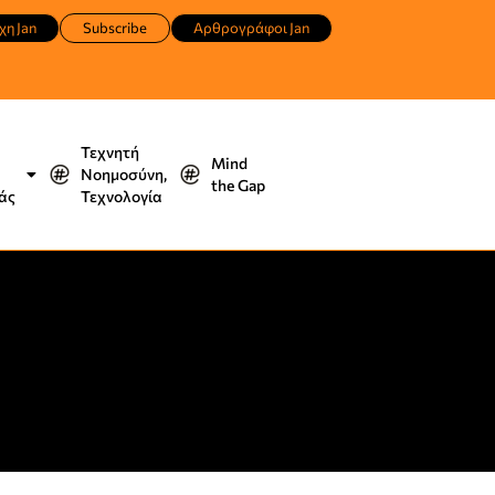
χη Jan
Subscribe
Αρθρογράφοι Jan
Τεχνητή
Mind
Νοημοσύνη,
the Gap
άς
Τεχνολογία