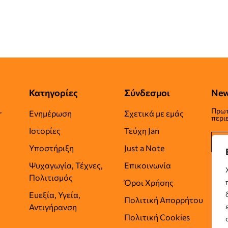
Κατηγορίες
Σύνδεσμοι
New
Πρωτ
r
Ενημέρωση
Σχετικά με εμάς
περι
Ιστορίες
Τεύχη Jan
Υποστήριξη
Just a Note
Ψυχαγωγία, Τέχνες,
Επικοινωνία
Πολιτισμός
Όροι Χρήσης
Ευεξία, Υγεία,
Πολιτική Απορρήτου
Αντιγήρανση
Πολιτική Cookies