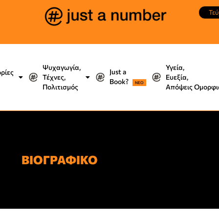
Τεύ
Ψυχαγωγία,
Υγεία,
Just a
ορίες
Τέχνες,
Ευεξία,
Book?
NEO
Πολιτισμός
Απόψεις Ομορφι
ΒΙΟΓΡΑΦΙΚΟ