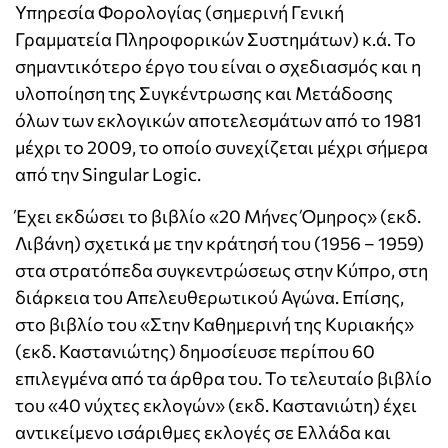
Υπηρεσία Φορολογίας (σημερινή Γενική
Γραμματεία Πληροφορικών Συστημάτων) κ.ά. Το
σημαντικότερο έργο του είναι ο σχεδιασμός και η
υλοποίηση της Συγκέντρωσης και Μετάδοσης
όλων των εκλογικών αποτελεσμάτων από το 1981
μέχρι το 2009, το οποίο συνεχίζεται μέχρι σήμερα
από την Singular Logic.
Έχει εκδώσει το βιβλίο «20 Μήνες Όμηρος» (εκδ.
Λιβάνη) σχετικά με την κράτησή του (1956 – 1959)
στα στρατόπεδα συγκεντρώσεως στην Κύπρο, στη
διάρκεια του Απελευθερωτικού Αγώνα. Επίσης,
στο βιβλίο του «Στην Καθημερινή της Κυριακής»
(εκδ. Καστανιώτης) δημοσίευσε περίπου 60
επιλεγμένα από τα άρθρα του. Το τελευταίο βιβλίο
του «40 νύχτες εκλογών» (εκδ. Καστανιώτη) έχει
αντικείμενο ισάριθμες εκλογές σε Ελλάδα και