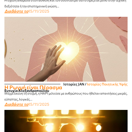
Η σχέση ανάμεσα στον ασθενή και τον οδοντίατρο δεν στηρίζεται μόνο στην τεχνική
δεξιότητα ή την επιστημονική γνώση...
Διαβάστε το
15/11/2025
Ιστορίες JΑΝ
/
Ιστορίες Ποιητικής Υφής
Η Ρωγμή είναι Πέρασμα
Ευτυχία Αλεξανδροπούλου
Μέχρι εκείνη τη στιγμή, η HAPI μιλούσε με ανθρώπους που ήθελαν απαντήσεις μικρές,
εύπεπτες, λογικές...
Διαβάστε το
15/11/2025