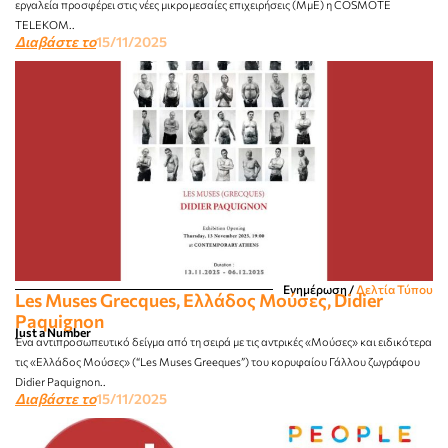
εργαλεία προσφέρει στις νέες μικρομεσαίες επιχειρήσεις (ΜμΕ) η COSMOTE
TELEKOM..
Διαβάστε το
15/11/2025
Ενημέρωση
/
Δελτία Τύπου
Les Muses Grecques, Ελλάδος Μούσες, Didier
Paquignon
Just a Number
Ένα αντιπροσωπευτικό δείγμα από τη σειρά με τις αντρικές «Μούσες» και ειδικότερα
τις «Ελλάδος Μούσες» (“Les Muses Greeques”) του κορυφαίου Γάλλου ζωγράφου
Didier Paquignon..
Διαβάστε το
15/11/2025