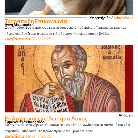
Υποστήριξη
/
MindWorks
Τετράποδη Επικοινωνία
Αγνή Μαριακάκη
Ως ο 4ποδος ψυχίατρός σου έχω να σου μερικά πράγματα… Τι με κοιτάς έτσι και
κάνεις πως δεν ξέρεις ότι είμαι ο ειδικός ψυχικής υγείας που σε βγάζει..
Διαβάστε το
15/11/2025
Απόψεις
Εν Αρχή -και εντέλει- ην ο Λόγος
Εμμανουέλα Νικολαΐδου
Με το ποντίκι στο χέρι και το μυαλό στο αν η επικοινωνία είναι τα πάντα -ή και κάτι
παραπάνω από αυτά- το πρώτο πράγμα που μου ήρθε στο..
Διαβάστε το
15/11/2025