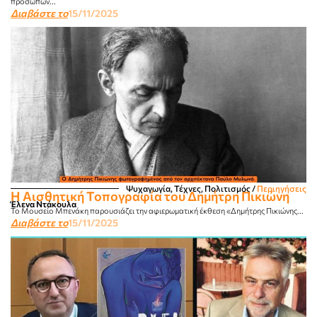
προσώπων...
Διαβάστε το
15/11/2025
Ψυχαγωγία, Τέχνες, Πολιτισμός
/
Περιηγήσεις
Η Αισθητική Τοπογραφία του Δημήτρη Πικιώνη
Έλενα Ντάκουλα
Το Μουσείο Μπενάκη παρουσιάζει την αφιερωματική έκθεση «Δημήτρης Πικιώνης...
Διαβάστε το
15/11/2025