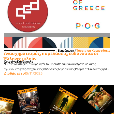
Ενημέρωση
/
Τάσεις και Καταστάσεις
Ανασχηματισμός, παρελάσεις, ευθανασία: οι
Έλληνες μιλούν
Χριστίνα Καράμπελα
*Οι αναγνώστες και συνδρομητές του JAN απολαμβάνουν προνομιακά τις
σφυγμομετρήσεις στοχευμένης επιλεκτικής δημοσίευσης People of Greece της qed...
Διαβάστε το
15/11/2025