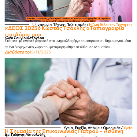
Ψυχαγωγία, Τέχνες, Πολιτισμός
/
Η ζωή θέλει την Τέχνη της
«ΔΕΟΣ 2025» Kώστας Τσόκλης «Τοπιογραφία
του Αόρατου»
Κλέα Σουγιουλτζόγλου
Στέκεσαι με «Δέος» μπροστά στο μνημειώδες έργο του κορυφαίου δημιουργού μέσα
σε ένα βιομηχανικό χώρο που μεταμορφώθηκε σε αίθουσα Μουσείου..
Διαβάστε το
15/11/2025
Υγεία , Ευεξία, Απόψεις Ομορφιάς​
/
Υγεία
Η Σημασία της Επικοινωνίας Γιατρού – Ασθενή
Δρ. Γιώργος Μπουλντής