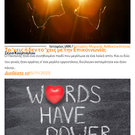
Ιστορίες JΑΝ
/
Ιστορίες Ψυχικής Ανθεκτικότητας
Το ‘χεις ή δεν το ‘χεις με την Επικοινωνία;
Ξένια Κούρτογλου
Ο Παντελής ήταν ένα συνηθισμένο παιδί που μεγάλωνε σε ένα λαϊκό σπίτι. Και οι δύο
του γονείς ήταν εργάτες σ’ ένα μεγάλο εργοστάσιο, δούλευαν ασταμάτητα και ήταν
πάντα..
Διαβάστε το
15/11/2025