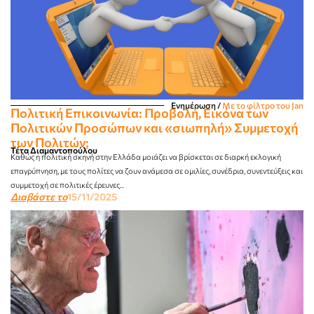
Ενημέρωση
/
Με το φίλτρο του Jan
Πολιτική Επικοινωνία: Προβολή, Εικόνα των
Πολιτικών Προσώπων και «σιωπηλή» Συμμετοχή
των Πολιτών;
Τέτα Διαμαντοπούλου
Καθώς η πολιτική σκηνή στην Ελλάδα μοιάζει να βρίσκεται σε διαρκή εκλογική
επαγρύπνηση, με τους πολίτες να ζουν ανάμεσα σε ομιλίες, συνέδρια, συνεντεύξεις και
συμμετοχή σε πολιτικές έρευνες..
Διαβάστε το
15/11/2025