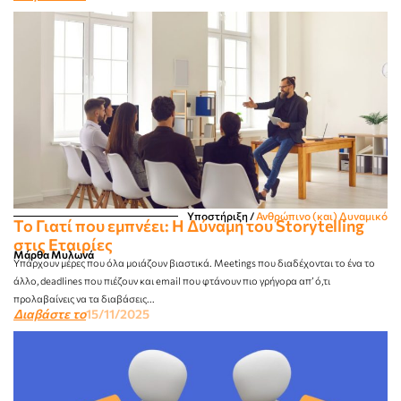
Υποστήριξη
/
Ανθρώπινο (και) Δυναμικό
Το Γιατί που εμπνέει: Η Δύναμη του Storytelling
στις Eταιρίες
Μάρθα Μυλωνά
Υπάρχουν μέρες που όλα μοιάζουν βιαστικά. Meetings που διαδέχονται το ένα το
άλλο, deadlines που πιέζουν και email που φτάνουν πιο γρήγορα απ’ ό,τι
προλαβαίνεις να τα διαβάσεις...
Διαβάστε το
15/11/2025