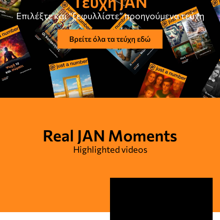
Τεύχη JAN
Επιλέξτε και “ξεφυλλίστε” προηγούμενα τεύχη
Βρείτε όλα τα τεύχη εδώ
Real JAN Moments
Highlighted videos