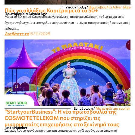
Υποστήριξη
/
Πρωτοβουλία AdvantAge
Πώς να αλλάξεις Καριέρα μετά τα 50+
Πρωτοβουλία AdvantAge
Μετά τα 50, η πρόκληση μπορεί να φαίνεται ακόμη μεγαλύτερη, καθώς μέχρι τότε
έχεις συνήθως χτίσει επαγγελματική ταυτότητα και έχεις οικογενειακές ή οικονομικές
ευθύνες...
Διαβάστε το
15/11/2025
Ενημέρωση
/
Με το φίλτρο του Jan
“StartyourBusiness”: Η νέα πρωτοβουλία της
COSMOTETELEKOM που στηρίζει τις
μικρομεσαίες επιχειρήσεις στο ξεκίνημά τους
Just a Number
Δωρεάν λύσεις συνδεσιμότητας και επικοινωνίας μαζί με σύγχρονα ψηφιακά