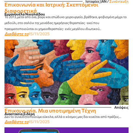
Ιστορίες JΑΝ
/
Συνέντευξη
Επικοινωνία και Ιατρική: Σκεπτόμενοι
διαφορετικά
Εμμανουέλα Νικολαΐδου
Το 2013, μετά από ένα, βαρύ και επώδυνο χειρουργείο, βρέθηκα, φοβισμένη μέχρι το
μεδούλι, στο σαλόνι της μονάδας ημερήσιας θεραπείας -εκεί που
πραγματοποιούνται οι χημειοθεραπείες- ενός μεγάλου ιδιωτικού..
Διαβάστε το
15/11/2025
Απόψεις
Επικοινωνία. Μια υποτιμημένη Τέχνη
Αναστασία Σιδέρη
Δεν το συνειδητοποιούμε εύκολα, αλλά ο κόσμος μας δεν κινείται από πράξεις...
Διαβάστε το
15/11/2025