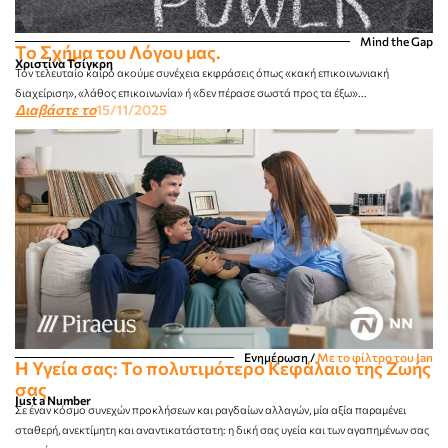
Mind the Gap
Το Σχήμα του Λόγου μας.
Χριστίνα Τσίγκρη
Τον τελευταίο καιρό ακούμε συνέχεια εκφράσεις όπως «κακή επικοινωνιακή
διαχείριση», «λάθος επικοινωνία» ή «δεν πέρασε σωστά προς τα έξω»...
Διαβάστε το
15/11/2025
Ενημέρωση
/
Με το φίλτρο του Jan
Η Υγεία σας: Το πολυτιμότερο Κεφάλαιο της Ζωής
σας
Just a Number
Σε έναν κόσμο συνεχών προκλήσεων και ραγδαίων αλλαγών, μία αξία παραμένει
σταθερή, ανεκτίμητη και αναντικατάστατη: η δική σας υγεία και των αγαπημένων σας