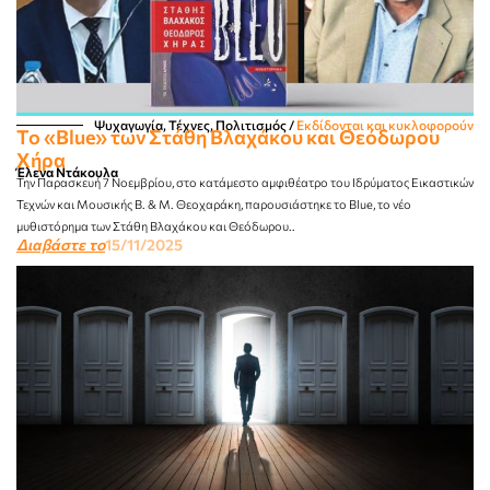
Ψυχαγωγία, Τέχνες, Πολιτισμός
/
Εκδίδονται και κυκλοφορούν
Το «Blue» των Στάθη Βλαχάκου και Θεόδωρου
Χήρα
Έλενα Ντάκουλα
Την Παρασκευή 7 Νοεμβρίου, στο κατάμεστο αμφιθέατρο του Ιδρύματος Εικαστικών
Τεχνών και Μουσικής Β. & Μ. Θεοχαράκη, παρουσιάστηκε το Blue, το νέο
μυθιστόρημα των Στάθη Βλαχάκου και Θεόδωρου..
Διαβάστε το
15/11/2025