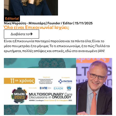
Editorial
Νίκη Ψαραύτη - Μπουτάρη | Founder / Editor | 15/11/2025
Όλα είναι Επικοινωνία! Ισχύει;
Διαβάστε το
Είναι η Επικοινωνία πανταχού παρούσα και τα πάντα όλα; Είναι το
μέσο που μετράει ή το μήνυμα; Το τι επικοινωνούμε, ή το πώς; Πολλά τα
ερωτήματα, πολλές απόψεις και οπτικές, εδώ στο ανανεωμένο JAN!