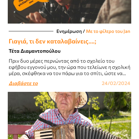
Ενημέρωση
/
Με το φίλτρο του Jan
Γιαγιά, τι δεν καταλαβαίνεις….;
Τέτα Διαμαντοπούλου
Πριν δυο μέρες περνώντας από το σχολείο του
εφήβου εγγονού μου, την ώρα που τελείωνε η σχολική
μέρα, σκέφθηκα να τον πάρω για το σπίτι, ώστε να
γλυτώσει..
Διαβάστε το
24/02/2024