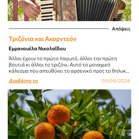
Απόψεις
Τριζόνια και Ακορντεόν
Εμμανουέλα Νικολαΐδου
Άλλοι έχουν το πρώτο παγωτό, άλλοι την πρώτη
βουτιά κι άλλοι το τριζόνι. Αυτό το μοναχικό
κάλεσμα που απευθύνει το αρσενικό προς το θηλυκό
μέσα στη νύχτα, ζητώντας..
Διαβάστε το
01/06/2024