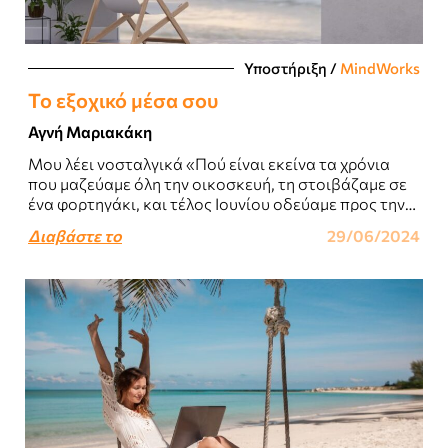
Υποστήριξη
/
MindWorks
Το εξοχικό μέσα σου
Αγνή Μαριακάκη
Μου λέει νοσταλγικά «Πού είναι εκείνα τα χρόνια
που μαζεύαμε όλη την οικοσκευή, τη στοιβάζαμε σε
ένα φορτηγάκι, και τέλος Ιουνίου οδεύαμε προς την
Ερέτρια (σημ. όπου κι..
Διαβάστε το
29/06/2024