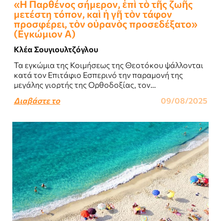
«Η Παρθένος σήμερον, ἐπὶ τὸ τῆς ζωῆς
μετέστη τόπον, καὶ ἡ γῆ τὸν τάφον
προσφέρει, τὸν οὐρανὸς προσεδέξατο»
(Εγκώμιον Α)
Κλέα Σουγιουλτζόγλου
Τα εγκώμια της Κοιμήσεως της Θεοτόκου ψάλλονται
κατά τον Επιτάφιο Εσπερινό την παραμονή της
μεγάλης γιορτής της Ορθοδοξίας, τον
Δεκαπενταύγουστο...
Διαβάστε το
09/08/2025