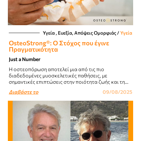
Υγεία , Ευεξία, Απόψεις Ομορφιάς​
/
Υγεία
OsteoStrong®: Ο Στόχος που έγινε
Πραγματικότητα
Just a Number
Η οστεοπόρωση αποτελεί μια από τις πιο
διαδεδομένες μυοσκελετικές παθήσεις, με
σημαντικές επιπτώσεις στην ποιότητα ζωής και τη
λειτουργικότητα των ατόμων. Πέρα από τη
Διαβάστε το
09/08/2025
φαρμακευτική αντιμετώπιση, η σύγχρονη..