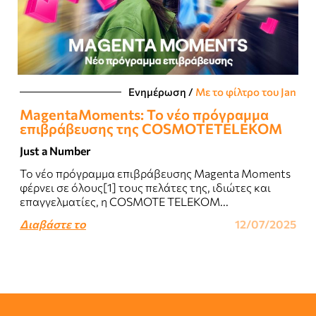
Ενημέρωση
/
Με το φίλτρο του Jan
MagentaMoments: Το νέο πρόγραμμα
επιβράβευσης της COSMOTETELEKOM
Just a Number
Το νέο πρόγραμμα επιβράβευσης Magenta Moments
φέρνει σε όλους[1] τους πελάτες της, ιδιώτες και
επαγγελματίες, η COSMOTE TELEKOM...
Διαβάστε το
12/07/2025