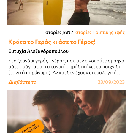
Ιστορίες JΑΝ
/
Ιστορίες Ποιητικής Υφής
Κράτα το Γερός κι άσε το Γέρος!
Ευτυχία Αλεξανδροπούλου
Στο ζευγάρι γερός - γέρος, που δεν είναι ούτε ομόηχα
ούτε ομόγραφα, το τονικό σημάδι κάνει το παιχνίδι
(τονικά παρώνυμα). Αν και δεν έχουν ετυμολογική
συγγένεια, έχουν ιατρική..
Διαβάστε το
23/09/2023