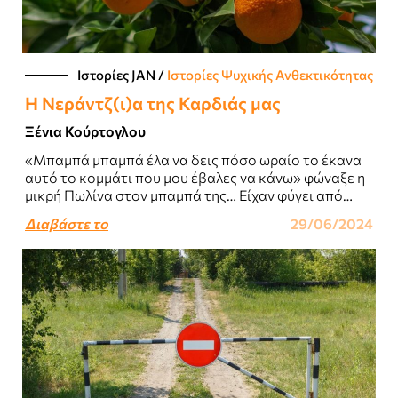
Ιστορίες JΑΝ
/
Ιστορίες Ψυχικής Ανθεκτικότητας
Η Νεράντζ(ι)α της Καρδιάς μας
Ξένια Κούρτογλου
«Μπαμπά μπαμπά έλα να δεις πόσο ωραίο το έκανα
αυτό το κομμάτι που μου έβαλες να κάνω» φώναξε η
μικρή Πωλίνα στον μπαμπά της… Είχαν φύγει από
την..
Διαβάστε το
29/06/2024