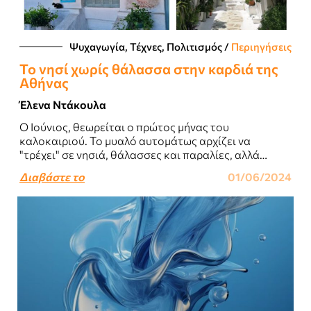
Ψυχαγωγία, Τέχνες, Πολιτισμός
/
Περιηγήσεις
Το νησί χωρίς θάλασσα στην καρδιά της
Αθήνας
Έλενα Ντάκουλα
Ο Ιούνιος, θεωρείται ο πρώτος μήνας του
καλοκαιριού. Το μυαλό αυτομάτως αρχίζει να
"τρέχει" σε νησιά, θάλασσες και παραλίες, αλλά
συχνά οι διάφορες υποχρεώσεις καθυστερούν την
Διαβάστε το
01/06/2024
πολυπόθητη απόδραση...