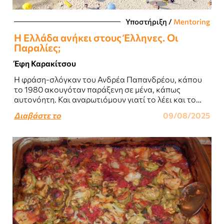
Υποστήριξη
/
Mentoring
Η Ελλάδα ανήκει στους Έλληνες. Οι
Παραλίες;
Έφη Καρακίτσου
Η φράση-σλόγκαν του Ανδρέα Παπανδρέου, κάπου
το 1980 ακουγόταν παράξενη σε μένα, κάπως
αυτονόητη. Και αναρωτιόμουν γιατί το λέει και το
ξαναλέει. Που να ανήκει δηλαδή...
Διαβάστε το
09/08/2025