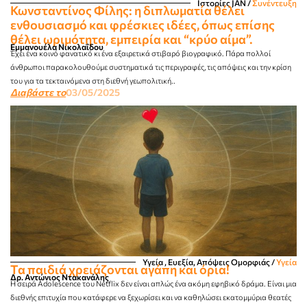
Ιστορίες JΑΝ
/
Συνέντευξη
Κωνσταντίνος Φίλης: η διπλωματία θέλει
ενθουσιασμό και φρέσκιες ιδέες, όπως επίσης
θέλει ωριμότητα, εμπειρία και “κρύο αίμα”.
Εμμανουέλα Νικολαΐδου
Έχει ένα κοινό φανατικό κι ένα εξαιρετικά στιβαρό βιογραφικό. Πάρα πολλοί
άνθρωποι παρακολουθούμε συστηματικά τις περιγραφές, τις απόψεις και την κρίση
του για τα τεκταινόμενα στη διεθνή γεωπολιτική..
Διαβάστε το
03/05/2025
Υγεία , Ευεξία, Απόψεις Ομορφιάς​
/
Υγεία
Τα παιδιά χρειάζονται αγάπη και όρια!
Δρ. Αντώνιος Ντακανάλης
Η σειρά Adolescence του Netflix δεν είναι απλώς ένα ακόμη εφηβικό δράμα. Είναι μια
διεθνής επιτυχία που κατάφερε να ξεχωρίσει και να καθηλώσει εκατομμύρια θεατές