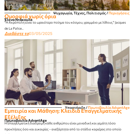
Ψυχαγωγία, Τέχνες, Πολιτισμός
/
Περιηγήσεις
Ομορφιά χωρίς όρια
Έλενα Ντάκουλα
"Η Ακρόπολη είναι το ωραιότερο ποίημα του κόσμου, γραμμένο με λίθους." Jacques
de La Palice..
Διαβάστε το
03/05/2025
Υποστήριξη
/
Πρωτοβουλία AdvantAge
Εμπειρία και Μάθηση: Κλειδιά Επαγγελματικής
Εξέλιξης
Πρωτοβουλία AdvantAge
Η επαγγελματική διαδρομή κάθε ανθρώπου είναι μοναδική και γεμάτη τόσο
προκλήσεις όσο και ευκαιρίες – ανεξάρτητα από το στάδιο καριέρας στο οποίο