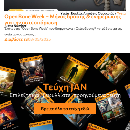
Υγεία , Ευεξία, Απόψεις Ομορφιάς​
/
Υγεία
Open Bone Week – Μήνας δράσης & ενημέρωσης
για την οστεοπόρωση
Just a Number
Ελάτε στην "Open Bone Week" που διοργανώνει η OsteoStrong® και μάθετε για την
υγεία των οστών σας...
Διαβάστε το
03/05/2025
Τεύχη JAN
Επιλέξτε και “ξεφυλλίστε” προηγούμενα τεύχη
Βρείτε όλα τα τεύχη εδώ