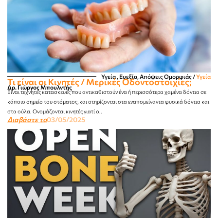
Υγεία , Ευεξία, Απόψεις Ομορφιάς​
/
Υγεία
Τι είναι οι Κινητές / Μερικές Οδοντοστοιχίες;
Δρ. Γιώργος Μπουλντής
Είναι τεχνητές κατασκευές που αντικαθιστούν ένα ή περισσότερα χαμένα δόντια σε
κάποιο σημείο του στόματος, και στηρίζονται στα εναπομείναντα φυσικά δόντια και
στα ούλα. Ονομάζονται κινητές γιατί ο..
Διαβάστε το
03/05/2025