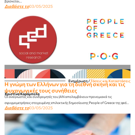
βρίσκεται...
Διαβάστε το
03/05/2025
Ενημέρωση
/
Τάσεις και Καταστάσεις
Η γνώμη των Ελλήνων για τη διεθνή σκηνή και τις
ψυχαγωγικές τους συνήθειες
Χριστίνα Καράμπελα
Οι αναγνώστες και συνδρομητές του JAN απολαμβάνουν προνομιακά τις
σφυγμομετρήσεις στοχευμένης επιλεκτικής δημοσίευσης People of Greece της qed...
Διαβάστε το
03/05/2025