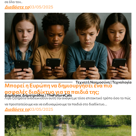
σε όλο τον..
Διαβάστε το
03/05/2025
Τεχνητή Νοημοσύνη | Τεχνολογία
Μπορεί η Ευρώπη να δημιουργήσει ένα πιο
ασφαλές διαδίκτυο για τα παιδιά της;
Δημήτρης Δημητριάδης | TheFutureCats
Λίγα ζητήματα αναδεικνύουν αυτή την ανάγκη με τόσο επιτακτικό τρόπο όσο το πώς
να προστατεύουμε και να ενδυναμώνουμε τα παιδιά στο διαδίκτυο...
Διαβάστε το
03/05/2025