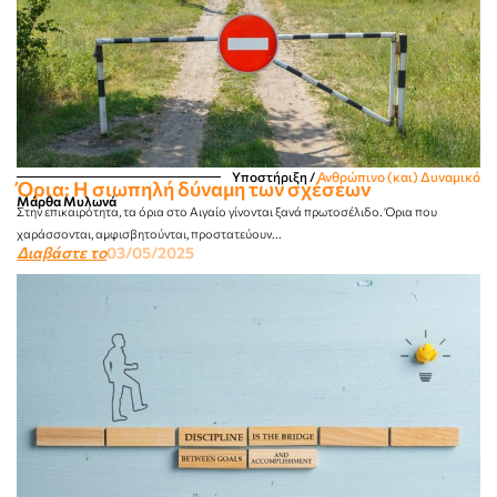
Υποστήριξη
/
Ανθρώπινο (και) Δυναμικό
Όρια: Η σιωπηλή δύναμη των σχέσεων
Μάρθα Μυλωνά
Στην επικαιρότητα, τα όρια στο Αιγαίο γίνονται ξανά πρωτοσέλιδο. Όρια που
χαράσσονται, αμφισβητούνται, προστατεύουν...
Διαβάστε το
03/05/2025