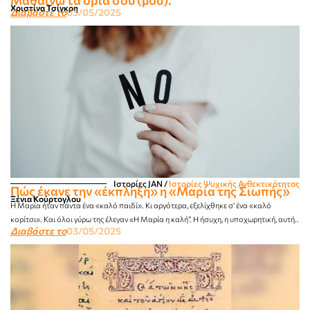
Χριστίνα Τσίγκρη
Διαβάστε το
03/05/2025
Ιστορίες JΑΝ
/
Ιστορίες Ψυχικής Ανθεκτικότητας
Πώς έκανε την «έκπληξη» η «Μαρία της Σιωπής»
Ξένια Κούρτογλου
Η Μαρία ήταν πάντα ένα «καλό παιδί». Κι αργότερα, εξελίχθηκε σ’ ένα «καλό
κορίτσι». Και όλοι γύρω της έλεγαν «Η Μαρία η καλή”. Η ήσυχη, η υποχωρητική, αυτή..
Διαβάστε το
03/05/2025