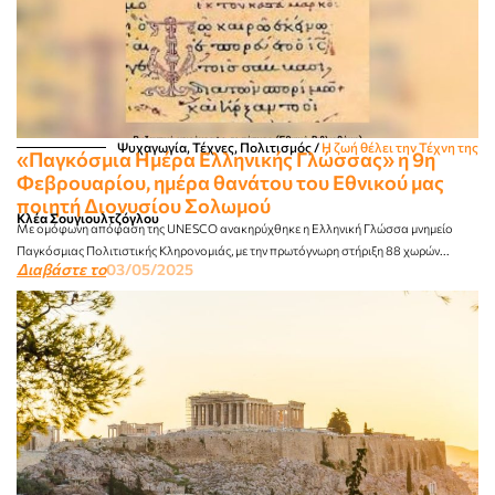
Ψυχαγωγία, Τέχνες, Πολιτισμός
/
Η ζωή θέλει την Τέχνη της
«Παγκόσμια Ημέρα Ελληνικής Γλώσσας» η 9η
Φεβρουαρίου, ημέρα θανάτου του Εθνικού μας
ποιητή Διονυσίου Σολωμού
Κλέα Σουγιουλτζόγλου
Με ομόφωνη απόφαση της UNESCO ανακηρύχθηκε η Ελληνική Γλώσσα μνημείο
Παγκόσμιας Πολιτιστικής Κληρονομιάς, με την πρωτόγνωρη στήριξη 88 χωρών...
Διαβάστε το
03/05/2025