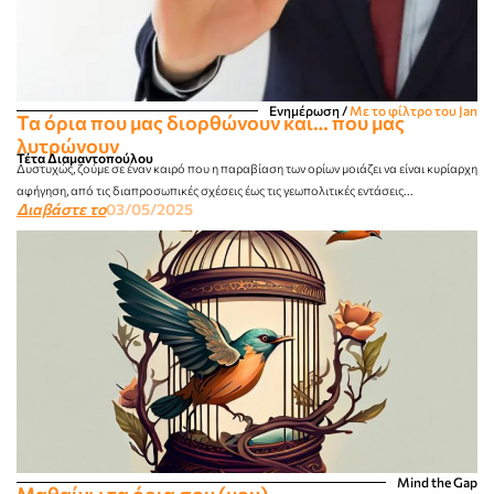
Ενημέρωση
/
Με το φίλτρο του Jan
Τα όρια που μας διορθώνουν και… που μας
λυτρώνουν
Τέτα Διαμαντοπούλου
Δυστυχώς, ζούμε σε έναν καιρό που η παραβίαση των ορίων μοιάζει να είναι κυρίαρχη
αφήγηση, από τις διαπροσωπικές σχέσεις έως τις γεωπολιτικές εντάσεις...
Διαβάστε το
03/05/2025
Mind the Gap
Μαθαίνω τα όρια σου (μου).