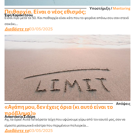
Υποστήριξη
/
Mentoring
Πειθαρχία. Είναι ο νέος εθισμός;
Έφη Καρακίτσου
Είσαι λίγο μετά τα 50. Και πειθαρχία είναι κάτι που το φοράνε απάνω σου σαν στενό
σακάκι...
Διαβάστε το
03/05/2025
Απόψεις
«Αγάπη μου, δεν έχεις όρια (κι αυτό είναι το
πρόβλημα)»
Αναστασία Σιδέρη
Αχ, τα όρια! Αυτά τα αόρατα τείχη που υψώνουμε γύρω από τον εαυτό μας, σαν να
είμαστε μεσαιωνικά κάστρα που περιμένουν πολιορκία...
Διαβάστε το
03/05/2025