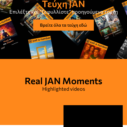
Τεύχη JAN
Επιλέξτε και “ξεφυλλίστε” προηγούμενα τεύχη
Βρείτε όλα τα τεύχη εδώ
Real JAN Moments
Highlighted videos