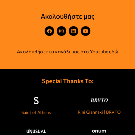
Ακολουθήστε μας
Ακολουθήστε το κανάλι μας στο Youtube
εδώ
Special Thanks To:
Rini Giannaki | BRVTO
Saint of Athens