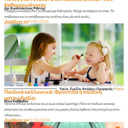
Καθημερινότητας
Δρ. Κωνσταντίνος Ράπτης
Υπάρχουν κινήσεις που τις θεωρούμε δεδομένες. Μέχρι να πάψουν να είναι. Το
ανέβασμα και το κατέβασμα της σκάλας είναι μία από αυτές...
Διαβάστε το
31/01/2026
Υγεία , Ευεξία, Απόψεις Ομορφιάς​
/
Υγεία
Παιδικά καλλυντικά: Φροντίδα ή παιδική
ματαιοδοξία;
Νίκη Καββαδία
Πότε το «πλύνε τα δόντια σου» έγινε «κάνε layering»; Πότε το παιδικό νεσεσέρ
απέκτησε πιο σύνθετη ρουτίνα από της μαμάς; Καλώς ήρθατε στην εποχή των mini
influencers...
Διαβάστε το
20/06/2026