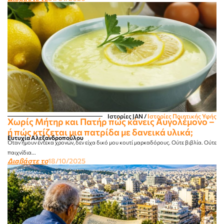
Ιστορίες JΑΝ
/
Ιστορίες Ποιητικής Υφής
Χωρίς Μήτηρ και Πατήρ πώς κάνεις Αυγολέμονο –
ή πώς κτίζεται μια πατρίδα με δανεικά υλικά;
Ευτυχία Αλεξανδροπούλου
Όταν ήμουν έντεκα χρονών, δεν είχα δικό μου κουτί μαρκαδόρους. Ούτε βιβλία. Ούτε
παιχνίδια...
Διαβάστε το
18/10/2025