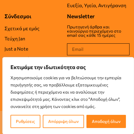
Ευεξία, Υγεία, Αντιγήρανση
Σύνδεσμοι
Newsletter
Πρωτογενή άρθρα και
Σχετικά με εμάς
καινούργιο περιεχόμενο στο
email σας κάθε 15 ημέρες
Τεύχη Jan
Just a Note
Επικοινωνία
Εκτιμάμε την ιδωτικότητα σας
Όροι Χρήσης
Χρησιμοποιούμε cookies για να βελτιώσουμε την εμπειρία
Πολιτική Απορρήτου
περιήγησής σας, να προβάλλουμε εξατομικευμένες
Πολιτική Cookies
διαφημίσεις ή περιεχόμενο και να αναλύουμε την
επισκεψιμότητά μας. Κάνοντας κλικ στο "Αποδοχή όλων",
συναινείτε στη χρήση των cookies από εμάς.
© 2026 JUSTANUMBER LTD, London, UK. All rights reserved.
Ρυθμίσεις
Απόρριψη όλων
Αποδοχή όλων
Designed & Created by
Onum Group