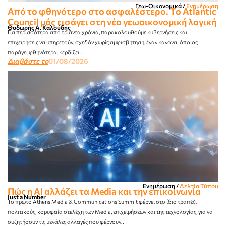
Γεω-Οικονομικά
/
Ενημέρωση
Από το φθηνότερο στο ασφαλέστερο. Το Atlantic
Council μάς εισάγει στη νέα γεωοικονομική λογική
Θοδωρής A. Καλούδης
Για περισσότερα από τριάντα χρόνια, παρακολουθούμε κυβερνήσεις και
επιχειρήσεις να υπηρετούν, σχεδόν χωρίς αμφισβήτηση, έναν κανόνα: όποιος
παράγει φθηνότερα, κερδίζει...
Διαβάστε το
01/08/2026
Ενημέρωση
/
Δελτία Τύπου
Πώς η AI αλλάζει τα Media και την επικοινωνία
Just a Number
Το πρώτο Athens Media & Communications Summit φέρνει στο ίδιο τραπέζι
πολιτικούς, κορυφαία στελέχη των Media, επιχειρήσεων και της τεχνολογίας, για να
συζητήσουν τις μεγάλες αλλαγές που φέρνουν..