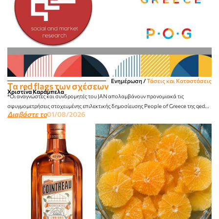
Ενημέρωση
/
Τάσεις και Καταστάσεις
Τα red flags των σχέσεων
Χριστίνα Καράμπελα
*Οι αναγνώστες και συνδρομητές του JAN απολαμβάνουν προνομιακά τις
σφυγμομετρήσεις στοχευμένης επιλεκτικής δημοσίευσης People of Greece της qed...
Διαβάστε το
01/08/2026