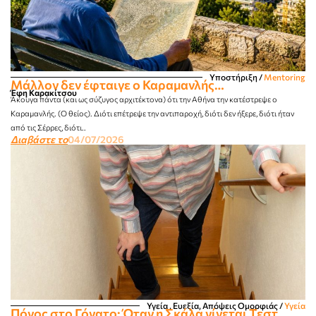
Υποστήριξη
/
Mentoring
Μάλλον δεν έφταιγε ο Καραμανλής…
Έφη Καρακίτσου
Άκουγα πάντα (και ως σύζυγος αρχιτέκτονα) ότι την Αθήνα την κατέστρεψε ο
Καραμανλής. (Ο θείος). Διότι επέτρεψε την αντιπαροχή, διότι δεν ήξερε, διότι ήταν
από τις Σέρρες, διότι..
Διαβάστε το
04/07/2026
Υγεία , Ευεξία, Απόψεις Ομορφιάς​
/
Υγεία
Πόνος στο Γόνατο: Όταν η Σκάλα γίνεται Τεστ