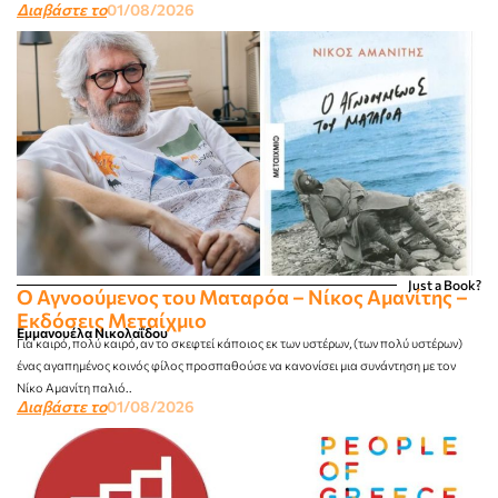
Διαβάστε το
01/08/2026
Just a Book?
Ο Αγνοούμενος του Ματαρόα – Νίκος Αμανίτης –
Εκδόσεις Μεταίχμιο
Εμμανουέλα Νικολαΐδου
Για καιρό, πολύ καιρό, αν το σκεφτεί κάποιος εκ των υστέρων, (των πολύ υστέρων)
ένας αγαπημένος κοινός φίλος προσπαθούσε να κανονίσει μια συνάντηση με τον
Νίκο Αμανίτη παλιό..
Διαβάστε το
01/08/2026