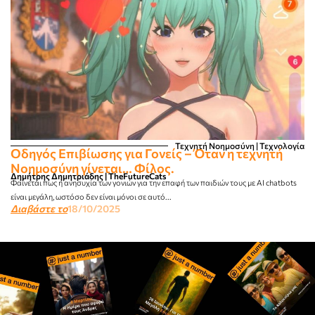
Τεχνητή Νοημοσύνη | Τεχνολογία
Οδηγός Επιβίωσης για Γονείς – Όταν η τεχνητή
Νοημοσύνη γίνεται… Φίλος.
Δημήτρης Δημητριάδης | TheFutureCats
Φαίνεται πως η ανησυχία των γονιών για την επαφή των παιδιών τους με ΑΙ chatbots
είναι μεγάλη, ωστόσο δεν είναι μόνοι σε αυτό...
Διαβάστε το
18/10/2025