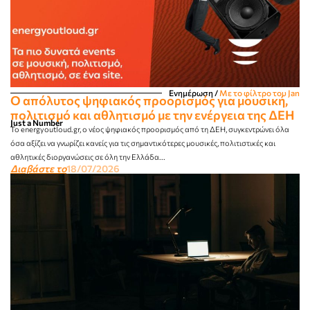
Ενημέρωση
/
Με το φίλτρο του Jan
Ο απόλυτος ψηφιακός προορισμός για μουσική,
πολιτισμό και αθλητισμό με την ενέργεια της ΔΕΗ
Just a Number
Το energyoutloud.gr, ο νέος ψηφιακός προορισμός από τη ΔΕΗ, συγκεντρώνει όλα
όσα αξίζει να γνωρίζει κανείς για τις σημαντικότερες μουσικές, πολιτιστικές και
αθλητικές διοργανώσεις σε όλη την Ελλάδα...
Διαβάστε το
18/07/2026