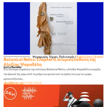
Ψυχαγωγία, Τέχνες, Πολιτισμός
/
Εκδηλώσεις | Events
Botanical Relics: Chapter II, ατομική έκθεση της
Αλεξίας Ψαραδέλη
Just a Number
Στο δεύτερο κεφάλαιο της ενότητας Botanical Relics, η Αλεξία Ψαραδέλη συνεχίζει
την έρευνά της γύρω από τη μνήμη των φυτών και τη σχέση τους με τον χώρο,
μετατοπίζοντας..
Διαβάστε το
01/08/2026