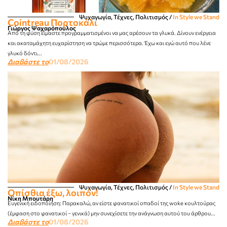
Ψυχαγωγία, Τέχνες, Πολιτισμός
/
In Style we Stand
Cointreau Πορτοκάλι
Γιώργος Ψαχαρόπουλος
Από τη φύση είμαστε προγραμματισμένοι να μας αρέσουν τα γλυκά. Δίνουν ενέργεια
και ακαταμάχητη ευχαρίστηση να τρώμε περισσότερα. Έχω και εγώ αυτό που λένε
γλυκό δόντι...
Διαβάστε το
01/08/2026
Ψυχαγωγία, Τέχνες, Πολιτισμός
/
In Style we Stand
Οπίσθια έξω, λοιπόν!
Νίκη Μπουτάρη
Ευγενική ειδοποίηση: Παρακαλώ, αν είστε φανατικοί οπαδοί της woke κουλτούρας
(έμφαση στο φανατικοί – γενικά) μην συνεχίσετε την ανάγνωση αυτού του άρθρου...
Διαβάστε το
01/08/2026