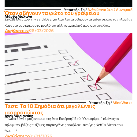
Υποστήριξη
/
Ανθρώπινο (και) Δυναμικό
Όταν σβήνουν τα φώτα του γραφείου
Μάρθα Μυλωνά
Στις 28 Μαρτίου, την Earth Day, για λίγα λεπτά σβήνουν τα φώτα σε όλο τον πλανήτη.
Και αυτό μου έφερε στο μυαλό μια άλλη στιγμή, λιγότερο ορατή αλλά..
Διαβάστε το
28/03/2026
Υποστήριξη
/
MindWorks
Τεστ: Τα 10 Σημάδια ότι μεγαλώνεις
ισορροπώντας
Αγνή Μαριακάκη
"Τελικά δεν θα μαζευτούμε στη θεία Ευτέρπη." Εσύ: "Ω, τι κρίμα..." κλείνεις το
τηλέφωνο, βάζεις πιτζάμες, παραγγέλνεις σουβλάκι, ανοίγεις Netflix Μέσα σου:
"ΝΑΙΙΙΙΙ."..
Διαβάστε το
31/01/2026